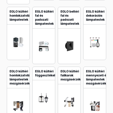
EGLO kültéri
EGLO kültéri
EGLO beltéri
EGLO kültéri
homlokzatvilágító
fal és
fal és
dekorációs
lámpatestek
padozati
padozati
lámpatestek
lámpatestek
lámpatestek
EGLO kültéri
EGLO kültéri
EGLO kültéri
EGLO kültéri
homlokzatvilágító
függesztékek
falikarok
mennyezeti és fal
lámpatestek
mozgásérzékelővel
lámpatestek
mozgásérzékelővel
mozgásérzékelőv