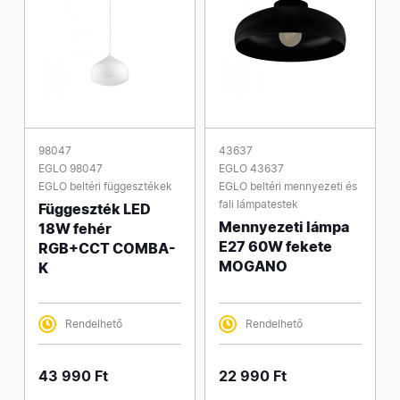
98047
43637
EGLO 98047
EGLO 43637
EGLO beltéri függesztékek
EGLO beltéri mennyezeti és
fali lámpatestek
Függeszték LED
Mennyezeti lámpa
18W fehér
E27 60W fekete
RGB+CCT COMBA-
MOGANO
K
Rendelhető
Rendelhető
43 990 Ft
22 990 Ft