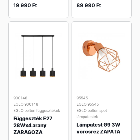
19 990 Ft
89 990 Ft
900148
95545
EGLO 900148
EGLO 95545
EGLO beltéri függesztékek
EGLO beltéri spot
lámpatestek
Függeszték E27
Lámpatest G9 3W
28Wx4 arany
vörösréz ZAPATA
ZARAGOZA