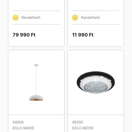
Rendelhető
Rendelhető
79 990 Ft
11 990 Ft
94606
99356
EGLO 94606
EGLO 99356