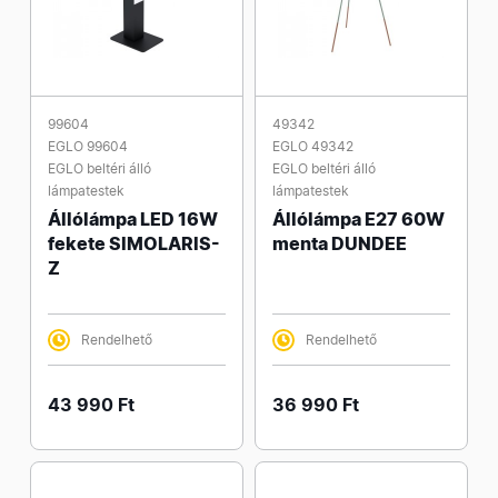
99604
49342
EGLO 99604
EGLO 49342
EGLO beltéri álló
EGLO beltéri álló
lámpatestek
lámpatestek
Állólámpa LED 16W
Állólámpa E27 60W
fekete SIMOLARIS-
menta DUNDEE
Z
Rendelhető
Rendelhető
43 990 Ft
36 990 Ft