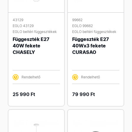
43129
99662
EGLO 43129
EGLO 99662
EGLO beltéri függesztékek
EGLO beltéri függesztékek
Függeszték E27
Függeszték E27
40W fekete
40Wx3 fekete
CHASELY
CURASAO
Rendelhető
Rendelhető
25 990 Ft
79 990 Ft