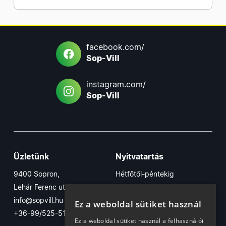
facebook.com/
Sop-Vill
instagram.com/
Sop-Vill
Üzletünk
Nyitvatartás
9400 Sopron,
Hétfőtől-péntekig
Lehár Ferenc utca 17/B
7:30-16:30
info@sopvill.hu
Szombaton
Ez a weboldal sütiket használ
+36-99/525-515
7:30-12:30
Ez a weboldal sütiket használ a felhasználói