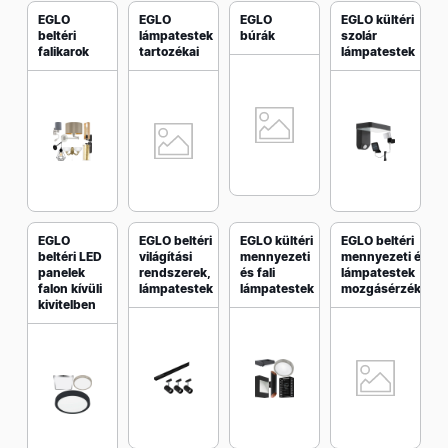
EGLO
EGLO
EGLO
EGLO kültéri
beltéri
lámpatestek
búrák
szolár
falikarok
tartozékai
lámpatestek
EGLO
EGLO beltéri
EGLO kültéri
EGLO beltéri
beltéri LED
világítási
mennyezeti
mennyezeti és fal
panelek
rendszerek,
és fali
lámpatestek
falon kívüli
lámpatestek
lámpatestek
mozgásérzékelőv
kivitelben