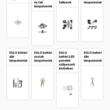
és fali
falikarok
lámpatestek
lámpatestek
EGLO kültéri
EGLO beltéri
EGLO
EGLO beltéri
álló
asztali
beltéri LED
álló
lámpatestek
lámpatestek
panelek
lámpatestek
süllyeszett
kivitelben