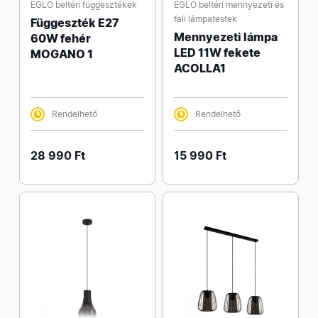
EGLO beltéri függesztékek
EGLO beltéri mennyezeti és
fali lámpatestek
Függeszték E27
Mennyezeti lámpa
60W fehér
LED 11W fekete
MOGANO 1
ACOLLA1
Rendelhető
Rendelhető
28 990 Ft
15 990 Ft