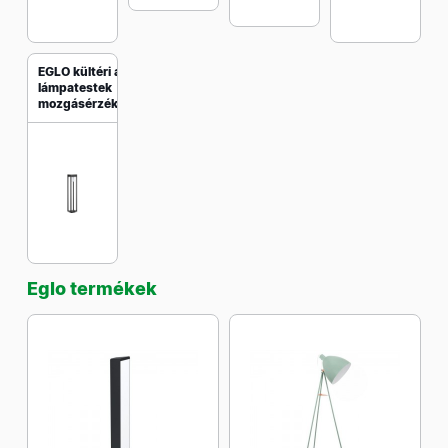
EGLO kültéri álló
lámpatestek
mozgásérzékelővel
Eglo termékek