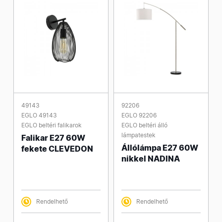
49143
92206
EGLO 49143
EGLO 92206
EGLO beltéri falikarok
EGLO beltéri álló
lámpatestek
Falikar E27 60W
Állólámpa E27 60W
fekete CLEVEDON
nikkel NADINA
Rendelhető
Rendelhető