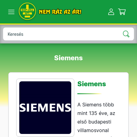
NEM RÁZ AZ ÁR!
Siemens
Siemens
A Siemens több
mint 135 éve, az
első budapesti
villamosvonal