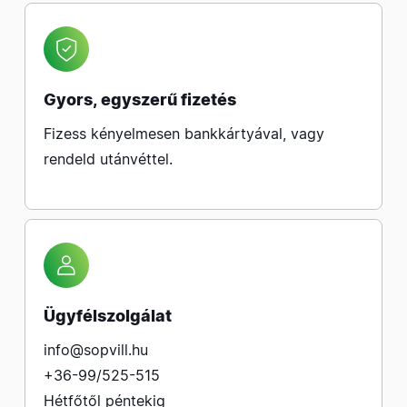
Gyors, egyszerű fizetés
Fizess kényelmesen bankkártyával, vagy
rendeld utánvéttel.
Ügyfélszolgálat
info@sopvill.hu
+36-99/525-515
Hétfőtől péntekig