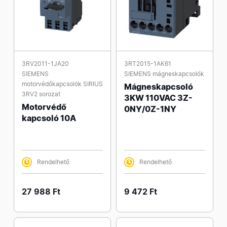
3RV2011-1JA20
3RT2015-1AK61
SIEMENS
SIEMENS mágneskapcsolók
motorvédőkapcsolók SIRIUS
Mágneskapcsoló
3RV2 sorozat
3KW 110VAC 3Z-
Motorvédő
0NY/0Z-1NY
kapcsoló 10A
Rendelhető
Rendelhető
27 988 Ft
9 472 Ft