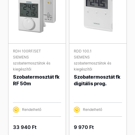
RDH 100RF/SET
RDD 100.1
SIEMENS
SIEMENS
szobatermosztátok és
szobatermosztátok és
kiegészítői
kiegészítői
Szobatermosztát fk
Szobatermosztát fk
RF 50m
digitális prog.
Rendelhető
Rendelhető
33 940 Ft
9 970 Ft