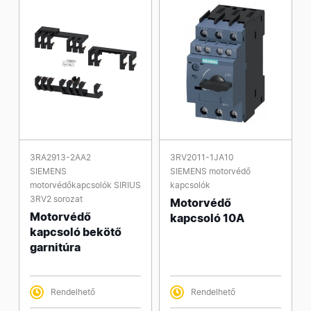
3RA2913-2AA2
3RV2011-1JA10
SIEMENS
SIEMENS motorvédő
motorvédőkapcsolók SIRIUS
kapcsolók
3RV2 sorozat
Motorvédő
Motorvédő
kapcsoló 10A
kapcsoló bekötő
garnitúra
Rendelhető
Rendelhető