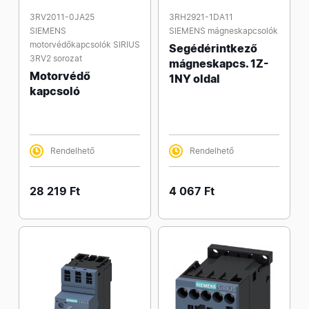
3RV2011-0JA25
3RH2921-1DA11
SIEMENS
SIEMENS mágneskapcsolók
motorvédőkapcsolók SIRIUS
Segédérintkező
3RV2 sorozat
mágneskapcs. 1Z-
Motorvédő
1NY oldal
kapcsoló
Rendelhető
Rendelhető
28 219 Ft
4 067 Ft