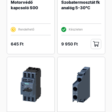
Motorvédő
Szobatermosztát fk
kapcsoló S00
analóg 5-30°C
Rendelhető
Készleten
645 Ft
9 950 Ft