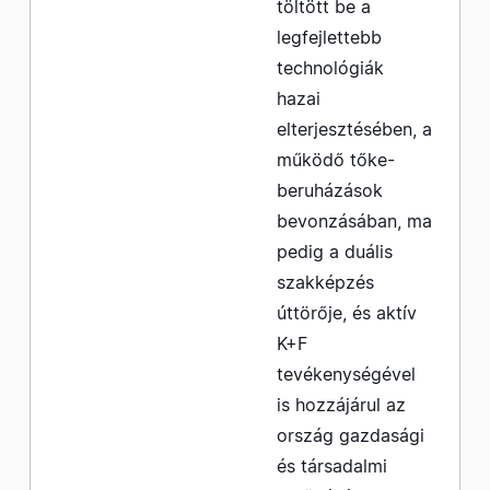
töltött be a
legfejlettebb
technológiák
hazai
elterjesztésében, a
működő tőke-
beruházások
bevonzásában, ma
pedig a duális
szakképzés
úttörője, és aktív
K+F
tevékenységével
is hozzájárul az
ország gazdasági
és társadalmi