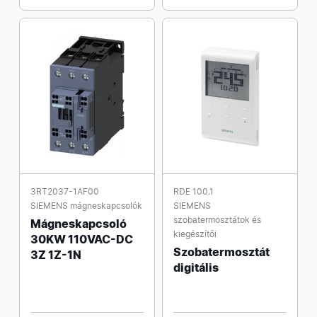
3RT2037-1AF00
RDE 100.1
SIEMENS mágneskapcsolók
SIEMENS
szobatermosztátok és
Mágneskapcsoló
kiegészítői
30KW 110VAC-DC
Szobatermosztát
3Z 1Z-1N
digitális