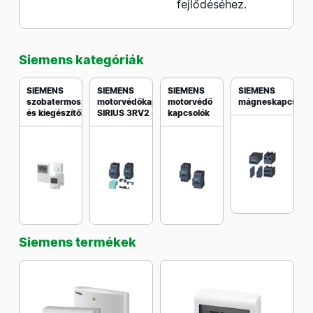
fejlődéséhez.
Siemens kategóriák
SIEMENS
SIEMENS
SIEMENS
SIEMENS
szobatermosztátok
motorvédőkapcsolók
motorvédő
mágneskapcsoló
és kiegészítői
SIRIUS 3RV2 sorozat
kapcsolók
Siemens termékek