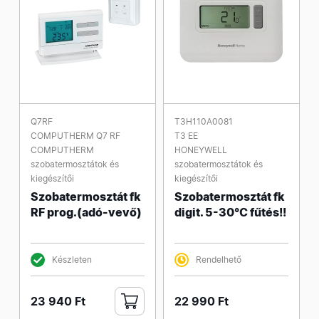
Q7RF
T3H110A0081
COMPUTHERM Q7 RF
T3 EE
COMPUTHERM
HONEYWELL
szobatermosztátok és
szobatermosztátok és
kiegészítői
kiegészítői
Szobatermosztát fk
Szobatermosztát fk
RF prog.(adó-vevő)
digit. 5-30°C fűtés!!
Készleten
Rendelhető
23 940 Ft
22 990 Ft