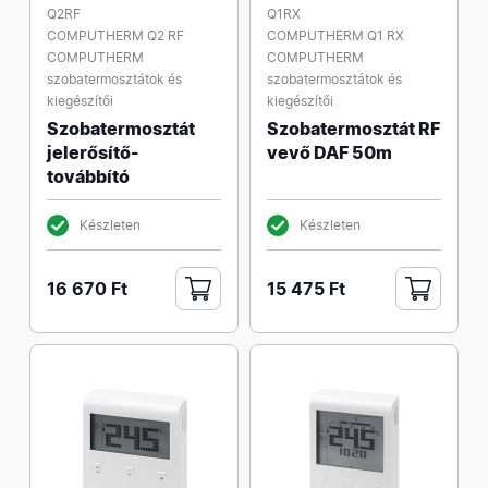
Q2RF
Q1RX
COMPUTHERM Q2 RF
COMPUTHERM Q1 RX
COMPUTHERM
COMPUTHERM
szobatermosztátok és
szobatermosztátok és
kiegészítői
kiegészítői
Szobatermosztát
Szobatermosztát RF
jelerősítő-
vevő DAF 50m
továbbító
Készleten
Készleten
16 670 Ft
15 475 Ft