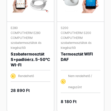
E280
S200
COMPUTHERM E280
COMPUTHERM S200
COMPUTHERM
COMPUTHERM
szobatermosztátok és
szobatermosztátok és
kiegészítői
kiegészítői
Szobatermosztát
Termosztát WIFI
S+padlóérz. 5-50°C
DAF
WI-FI
Rendelhető
Nem rendelhető /
megszűnt
28 890 Ft
8 180 Ft