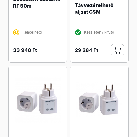
Távvezérelhető
RF 50m
aljzat GSM
Rendelhető
Készleten / kifutó
33 940 Ft
29 284 Ft