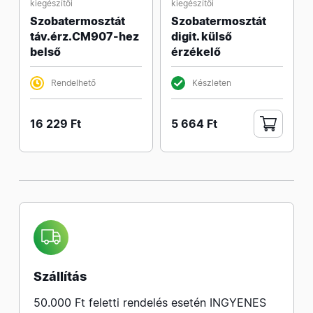
kiegészítői
kiegészítői
Szobatermosztát
Szobatermosztát
táv.érz.CM907-hez
digit. külső
belső
érzékelő
Rendelhető
Készleten
16 229 Ft
5 664 Ft
Szállítás
50.000 Ft feletti rendelés esetén INGYENES