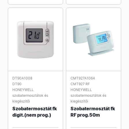
DT90A1008
CMT927A1064
DT90
CMT927 RF
HONEYWELL
HONEYWELL
szobatermosztátok és
szobatermosztátok és
kiegészítői
kiegészítői
Szobatermosztát fk
Szobatermosztát fk
digit.(nem prog.)
RF prog.50m