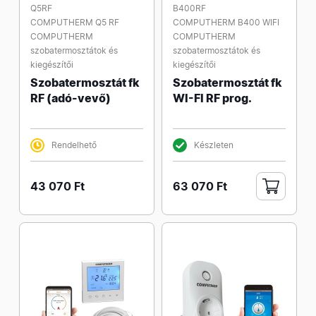
Q5RF
B400RF
COMPUTHERM Q5 RF
COMPUTHERM B400 WIFI
COMPUTHERM
COMPUTHERM
szobatermosztátok és
szobatermosztátok és
kiegészítői
kiegészítői
Szobatermosztát fk
Szobatermosztát fk
RF (adó-vevő)
WI-FI RF prog.
Rendelhető
Készleten
43 070 Ft
63 070 Ft