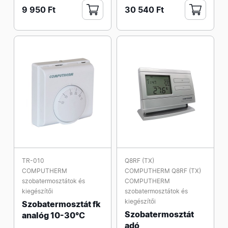
9 950 Ft
30 540 Ft
TR-010
Q8RF (TX)
COMPUTHERM
COMPUTHERM Q8RF (TX)
szobatermosztátok és
COMPUTHERM
kiegészítői
szobatermosztátok és
kiegészítői
Szobatermosztát fk
Szobatermosztát
analóg 10-30°C
adó