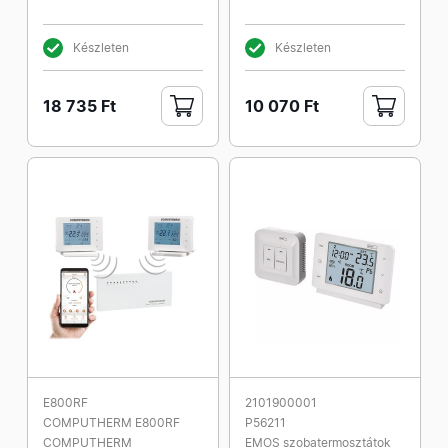
Készleten
Készleten
18 735 Ft
10 070 Ft
E800RF
2101900001
COMPUTHERM E800RF
P56211
COMPUTHERM
EMOS szobatermosztátok