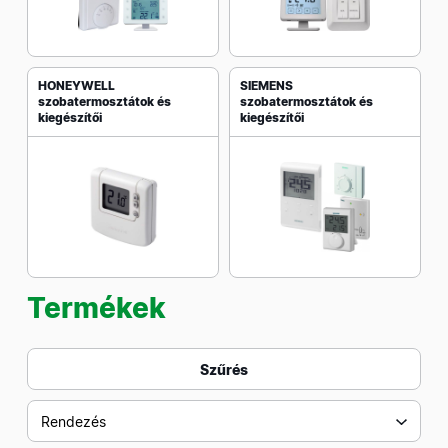
HONEYWELL
SIEMENS
szobatermosztátok és
szobatermosztátok és
kiegészítői
kiegészítői
Termékek
Szűrés
Rendezés