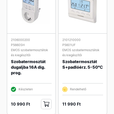
2106000200
2101210000
P5660SH
P5601UF
EMOS szobatermosztátok
EMOS szobatermosztátok
és kiegészítői
és kiegészítői
Szobatermosztát
Szobatermosztát
dugaljba 16A dig.
S+padlóérz. 5-50°C
prog.
Készleten
Rendelhető
10 990 Ft
11 990 Ft