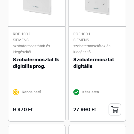
RDD 100.1
RDE 100.1
SIEMENS
SIEMENS
szobatermosztátok és
szobatermosztátok és
kiegészítői
kiegészítői
Szobatermosztát fk
Szobatermosztát
digitális prog.
digitális
Rendelhető
Készleten
9 970 Ft
27 990 Ft