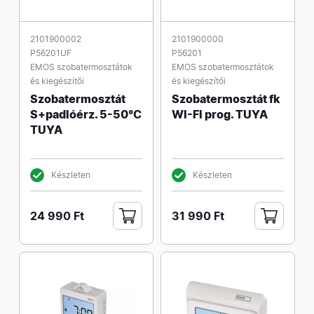
2101900002
2101900000
P56201UF
P56201
EMOS szobatermosztátok
EMOS szobatermosztátok
és kiegészítői
és kiegészítői
Szobatermosztát
Szobatermosztát fk
S+padlóérz. 5-50°C
WI-FI prog. TUYA
TUYA
Készleten
Készleten
24 990 Ft
31 990 Ft