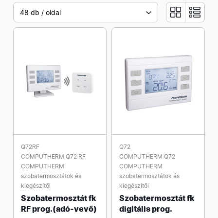
48 db / oldal
Q72RF
Q72
COMPUTHERM Q72 RF
COMPUTHERM Q72
COMPUTHERM
COMPUTHERM
szobatermosztátok és
szobatermosztátok és
kiegészítői
kiegészítői
Szobatermosztát fk
Szobatermosztát fk
RF prog.(adó-vevő)
digitális prog.