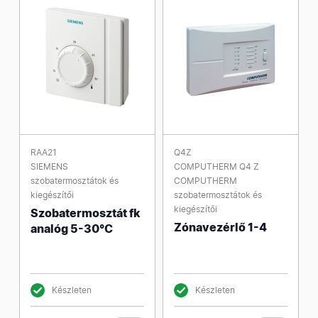
RAA21
Q4Z
SIEMENS
COMPUTHERM Q4 Z
szobatermosztátok és
COMPUTHERM
kiegészítői
szobatermosztátok és
kiegészítői
Szobatermosztát fk
Zónavezérlő 1-4
analóg 5-30°C
Készleten
Készleten