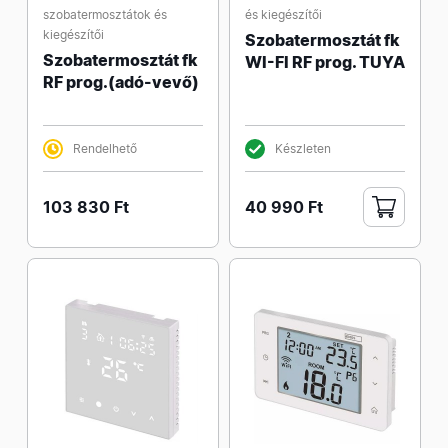
szobatermosztátok és
és kiegészítői
kiegészítői
Szobatermosztát fk
Szobatermosztát fk
WI-FI RF prog. TUYA
RF prog.(adó-vevő)
Rendelhető
Készleten
103 830 Ft
40 990 Ft