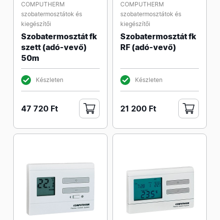
COMPUTHERM
COMPUTHERM
szobatermosztátok és
szobatermosztátok és
kiegészítői
kiegészítői
Szobatermosztát fk
Szobatermosztát fk
szett (adó-vevő)
RF (adó-vevő)
50m
Készleten
Készleten
47 720 Ft
21 200 Ft