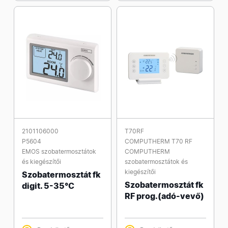
2101106000
T70RF
P5604
COMPUTHERM T70 RF
EMOS szobatermosztátok
COMPUTHERM
és kiegészítői
szobatermosztátok és
kiegészítői
Szobatermosztát fk
Szobatermosztát fk
digit. 5-35°C
RF prog.(adó-vevő)