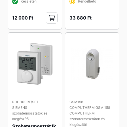
Készleten
Rendelhető
12 000 Ft
33 880 Ft
RDH 100RF/SET
GSM158
SIEMENS
COMPUTHERM GSM 158
szobatermosztátok és
COMPUTHERM
kiegészítői
szobatermosztátok és
kiegészítői
Szobatermosztát fk