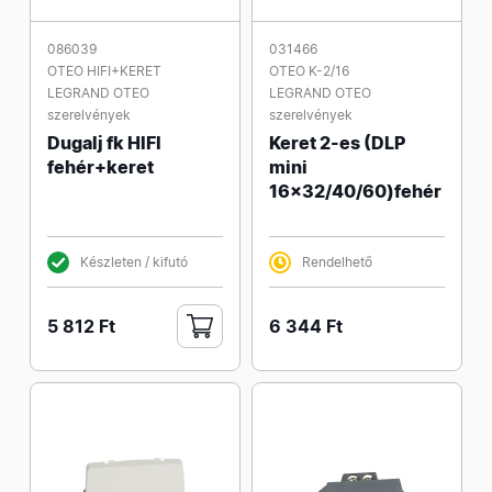
086039
031466
OTEO HIFI+KERET
OTEO K-2/16
LEGRAND OTEO
LEGRAND OTEO
szerelvények
szerelvények
Dugalj fk HIFI
Keret 2-es (DLP
fehér+keret
mini
16x32/40/60)fehér
Készleten / kifutó
Rendelhető
5 812 Ft
6 344 Ft