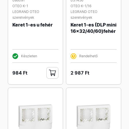
086091
031456
OTEO K-1
OTEO K-1/16
LEGRAND OTEO
LEGRAND OTEO
szerelvények
szerelvények
Keret 1-es u fehér
Keret 1-es (DLP mini
16x32/40/60)fehér
Készleten
Rendelhető
984 Ft
2 987 Ft