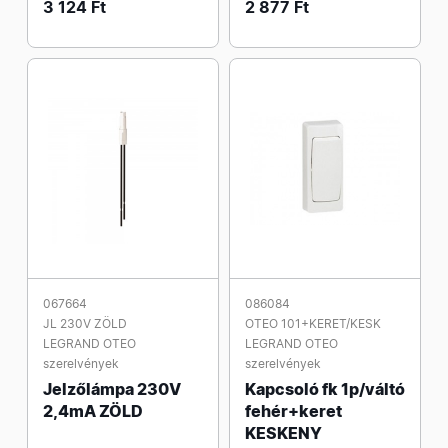
3 124 Ft
2 877 Ft
067664
086084
JL 230V ZÖLD
OTEO 101+KERET/KESK
LEGRAND OTEO
LEGRAND OTEO
szerelvények
szerelvények
Jelzőlámpa 230V
Kapcsoló fk 1p/váltó
2,4mA ZÖLD
fehér+keret
KESKENY