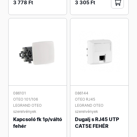
3 778 Ft
3 305 Ft
086101
086144
OTEO 101/106
OTEO RJ45
LEGRAND OTEO
LEGRAND OTEO
szerelvények
szerelvények
Kapcsoló fk 1p/váltó
Dugalj s RJ45 UTP
fehér
CAT5E FEHÉR