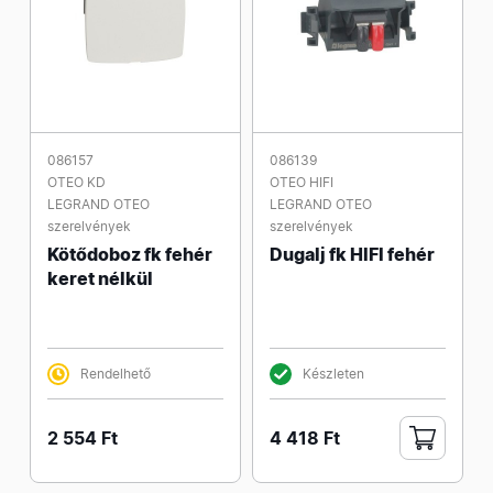
086157
086139
OTEO KD
OTEO HIFI
LEGRAND OTEO
LEGRAND OTEO
szerelvények
szerelvények
Kötődoboz fk fehér
Dugalj fk HIFI fehér
keret nélkül
Rendelhető
Készleten
2 554 Ft
4 418 Ft