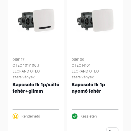
086117
086106
OTEO 101/106 J
OTEO N101
LEGRAND OTEO
LEGRAND OTEO
szerelvények
szerelvények
Kapcsoló fk 1p/váltó
Kapcsoló fk 1p
fehér+glimm
nyomó fehér
Rendelhető
Készleten