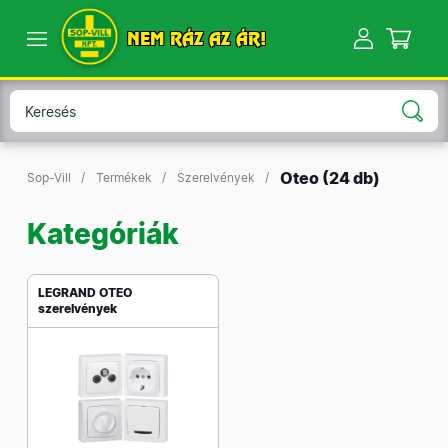
NEM RÁZ AZ ÁR!
Oteo
(24 db)
Sop-Vill
Termékek
Szerelvények
Kategóriák
LEGRAND OTEO
szerelvények