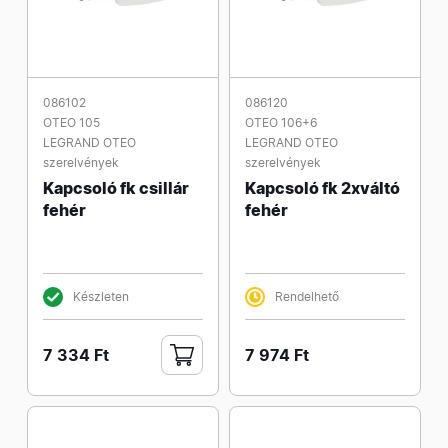
086102
086120
OTEO 105
OTEO 106+6
LEGRAND OTEO
LEGRAND OTEO
szerelvények
szerelvények
Kapcsoló fk csillár
Kapcsoló fk 2xváltó
fehér
fehér
Készleten
Rendelhető
7 334 Ft
7 974 Ft