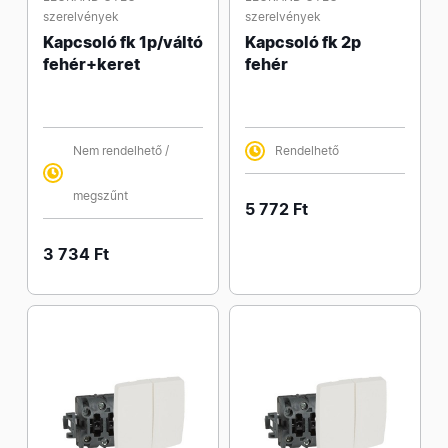
szerelvények
szerelvények
Kapcsoló fk 1p/váltó
Kapcsoló fk 2p
fehér+keret
fehér
Nem rendelhető /
Rendelhető
megszűnt
5 772 Ft
3 734 Ft