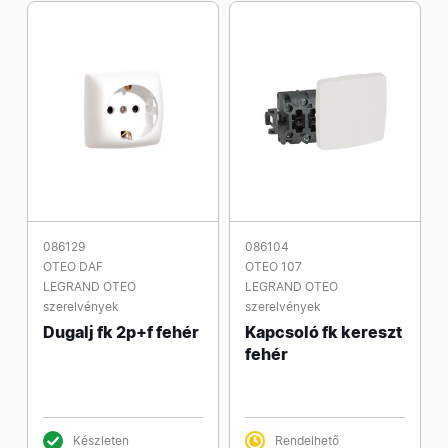
086129
086104
OTEO DAF
OTEO 107
LEGRAND OTEO
LEGRAND OTEO
szerelvények
szerelvények
Dugalj fk 2p+f fehér
Kapcsoló fk kereszt
fehér
Készleten
Rendelhető