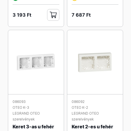
3 193 Ft
7 687 Ft
086093
086092
OTEO K-3
OTEO K-2
LEGRAND OTEO
LEGRAND OTEO
szerelvények
szerelvények
Keret 3-as u fehér
Keret 2-es u fehér