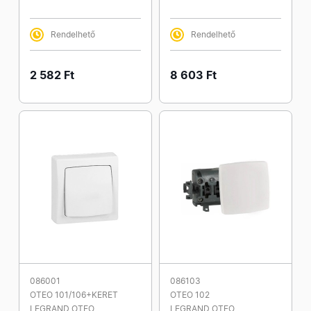
Rendelhető
Rendelhető
2 582 Ft
8 603 Ft
086001
086103
OTEO 101/106+KERET
OTEO 102
LEGRAND OTEO
LEGRAND OTEO