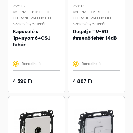
752115
753161
VALENA L N101C FEHÉR
VALENA L TV-RD FEHÉR
LEGRAND VALENA LIFE
LEGRAND VALENA LIFE
Szerelvények fehér
Szerelvények fehér
Kapcsoló s
Dugalj s TV-RD
1p+nyomó+CSJ
átmenő fehér 14dB
fehér
Rendelhető
Rendelhető
4 599 Ft
4 887 Ft