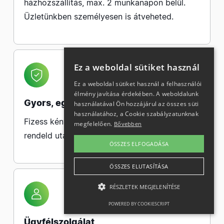
házhozszállítás, max. 2 munkanapon belül.
Üzletünkben személyesen is átveheted.
Ez a weboldal sütiket használ
Ez a weboldal sütiket használ a felhasználói
élmény javítása érdekében. A weboldalunk
Gyors, egyszerű fizetés
használatával Ön hozzájárul az összes süti
használatához, a Cookie szabályzatunknak
Fizess kényelmesen bankkártyával, vagy
megfelelően.
Bővebben
rendeld utánvéttel.
ÖSSZES ELFOGADÁSA
ÖSSZES ELUTASÍTÁSA
RÉSZLETEK MEGJELENÍTÉSE
POWERED BY COOKIESCRIPT
Ügyfélszolgálat