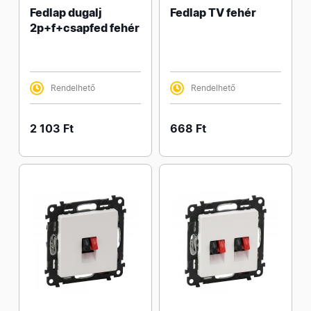
Fedlap dugalj
Fedlap TV fehér
2p+f+csapfed fehér
Rendelhető
Rendelhető
2 103 Ft
668 Ft