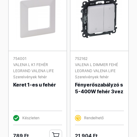
754001
752162
VALENA L K1 FEHÉR
VALENA L DIMMER FEHÉ
LEGRAND VALENA LIFE
LEGRAND VALENA LIFE
Szerelvények fehér
Szerelvények fehér
Keret 1-es u fehér
Fényerőszabályzó s
5-400W fehér 3vez
Készleten
Rendelhető
789 Ft
21 904 Ft