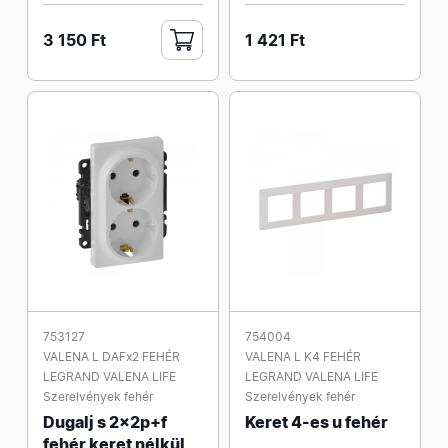
3 150 Ft
1 421 Ft
753127
754004
VALENA L DAFx2 FEHÉR
VALENA L K4 FEHÉR
LEGRAND VALENA LIFE
LEGRAND VALENA LIFE
Szerelvények fehér
Szerelvények fehér
Dugalj s 2x2p+f
Keret 4-es u fehér
fehér keret nélkül