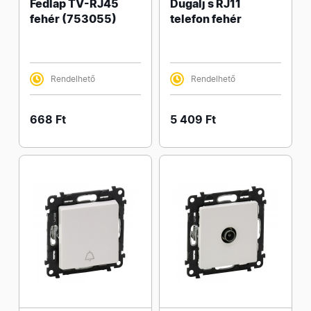
Fedlap TV-RJ45
Dugalj s RJ11
fehér (753055)
telefon fehér
Rendelhető
Rendelhető
668 Ft
5 409 Ft