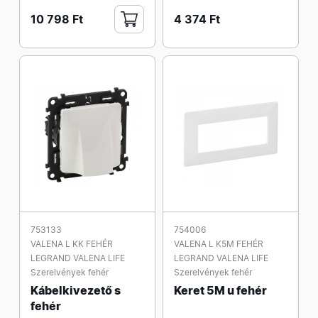
10 798 Ft
4 374 Ft
753133
754006
VALENA L KK FEHÉR
VALENA L K5M FEHÉR
LEGRAND VALENA LIFE
LEGRAND VALENA LIFE
Szerelvények fehér
Szerelvények fehér
Kábelkivezető s
Keret 5M u fehér
fehér