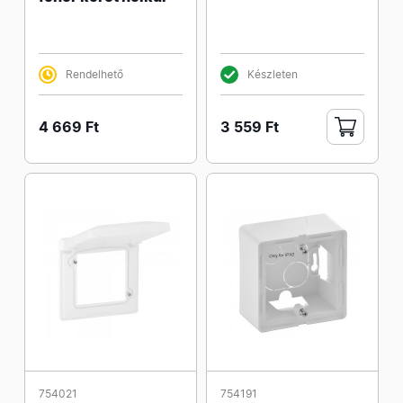
Rendelhető
Készleten
4 669 Ft
3 559 Ft
754021
754191