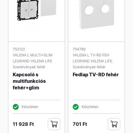
752122
754780
VALENA L MULTI+GLIM
VALENA L TV-RD FEH
LEGRAND VALENA LIFE
LEGRAND VALENA LIFE
Szerelvények fehér
Szerelvények fehér
Kapcsoló s
Fedlap TV-RD fehér
multifunkciós
fehér+glim
Készleten
Készleten
11 928 Ft
701 Ft