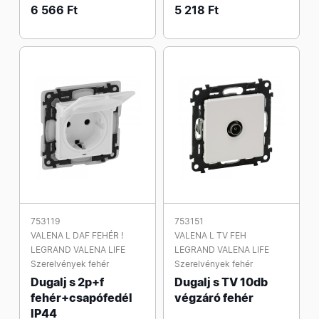
6 566 Ft
5 218 Ft
753119
753151
VALENA L DAF FEHÉR !
VALENA L TV FEH
LEGRAND VALENA LIFE
LEGRAND VALENA LIFE
Szerelvények fehér
Szerelvények fehér
Dugalj s 2p+f
Dugalj s TV 10db
fehér+csapófedél
végzáró fehér
IP44