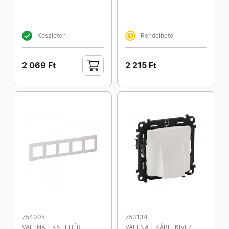
Készleten
Rendelhető
2 069 Ft
2 215 Ft
754005
753134
VALENA L K5 FEHÉR
VALENA L KÁBELKIVEZ