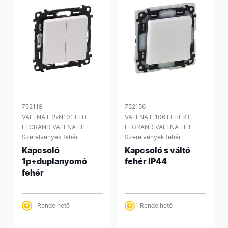
752118
752156
VALENA L 2xN101 FEH
VALENA L 106 FEHÉR !
LEGRAND VALENA LIFE
LEGRAND VALENA LIFE
Szerelvények fehér
Szerelvények fehér
Kapcsoló
Kapcsoló s váltó
1p+duplanyomó
fehér IP44
fehér
Rendelhető
Rendelhető