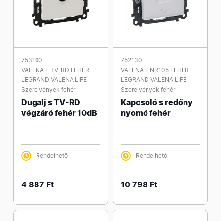
753160
752130
VALENA L TV-RD FEHÉR
VALENA L NR105 FEHÉR
LEGRAND VALENA LIFE
LEGRAND VALENA LIFE
Szerelvények fehér
Szerelvények fehér
Dugalj s TV-RD
Kapcsoló s redőny
végzáró fehér 10dB
nyomó fehér
Rendelhető
Rendelhető
4 887 Ft
10 798 Ft