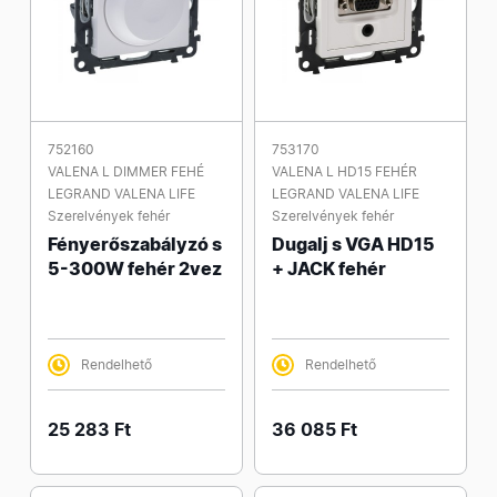
752160
753170
VALENA L DIMMER FEHÉ
VALENA L HD15 FEHÉR
LEGRAND VALENA LIFE
LEGRAND VALENA LIFE
Szerelvények fehér
Szerelvények fehér
Fényerőszabályzó s
Dugalj s VGA HD15
5-300W fehér 2vez
+ JACK fehér
Rendelhető
Rendelhető
25 283 Ft
36 085 Ft