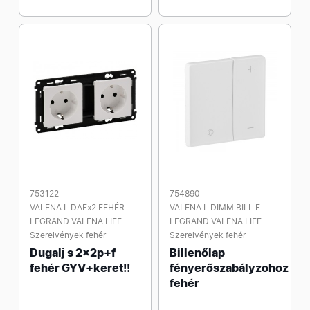
753122
754890
VALENA L DAFx2 FEHÉR
VALENA L DIMM BILL F
LEGRAND VALENA LIFE
LEGRAND VALENA LIFE
Szerelvények fehér
Szerelvények fehér
Dugalj s 2x2p+f
Billenőlap
fehér GYV+keret!!
fényerőszabályzohoz
fehér