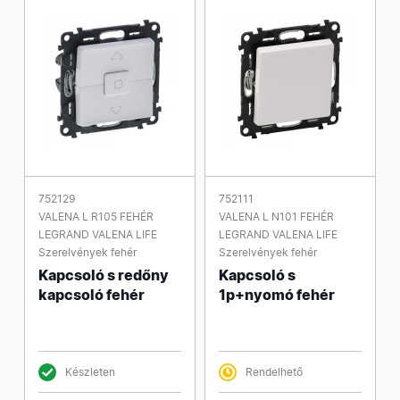
752129
752111
VALENA L R105 FEHÉR
VALENA L N101 FEHÉR
LEGRAND VALENA LIFE
LEGRAND VALENA LIFE
Szerelvények fehér
Szerelvények fehér
Kapcsoló s redőny
Kapcsoló s
kapcsoló fehér
1p+nyomó fehér
Készleten
Rendelhető