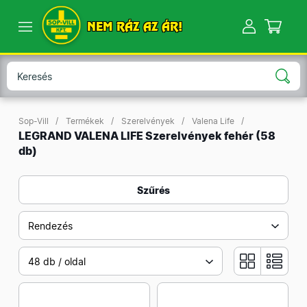
NEM RÁZ AZ ÁR!
Sop-Vill
Termékek
Szerelvények
Valena Life
LEGRAND VALENA LIFE Szerelvények fehér
(58
db)
Szűrés
Rendezés
48 db / oldal