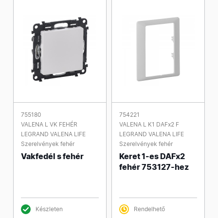
755180
754221
VALENA L VK FEHÉR
VALENA L K1 DAFx2 F
LEGRAND VALENA LIFE
LEGRAND VALENA LIFE
Szerelvények fehér
Szerelvények fehér
Vakfedél s fehér
Keret 1-es DAFx2
fehér 753127-hez
Készleten
Rendelhető