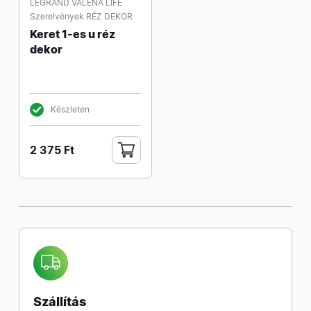
LEGRAND VALENA LIFE
Szerelvények RÉZ DEKOR
Keret 1-es u réz
dekor
Készleten
2 375 Ft
Szállítás