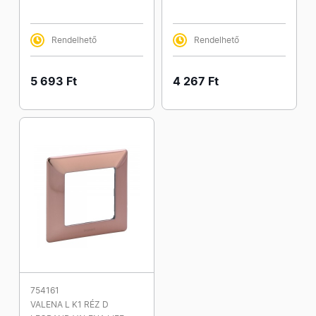
Rendelhető
Rendelhető
5 693 Ft
4 267 Ft
754161
VALENA L K1 RÉZ D