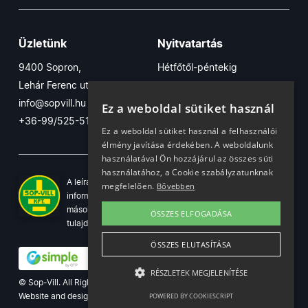
Üzletünk
Nyitvatartás
9400 Sopron,
Hétfőtől-péntekig
Lehár Ferenc utca 17/B
7:30-16:30
info@sopvill.hu
Szombaton
Ez a weboldal sütiket használ
+36-99/525-515
7:30-12:30
Ez a weboldal sütiket használ a felhasználói
élmény javítása érdekében. A weboldalunk
használatával Ön hozzájárul az összes süti
használatához, a Cookie szabályzatunknak
A leírások, fotók, logók, és minden egyéb azon szereplő
megfelelően.
Bővebben
információ cégünk szellemi tulajdonát képezik. Azok
másolása, üzleti célú felhasználása kizárólag a jog
ÖSSZES ELFOGADÁSA
tulajdonosának beleegyezésével történhet.
ÖSSZES ELUTASÍTÁSA
RÉSZLETEK MEGJELENÍTÉSE
© Sop-Vill. All Rights Reserved.
Website and design by
Voov
POWERED BY COOKIESCRIPT