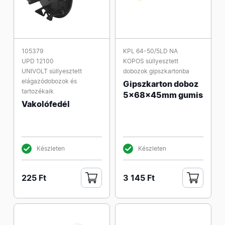
105379
KPL 64-50/5LD NA
UPD 12100
KOPOS süllyesztett
UNIVOLT süllyesztett
dobozok gipszkartonba
elágazódobozok és
Gipszkarton doboz
tartozékaik
5x68x45mm gumis
Vakolófedél
Készleten
Készleten
225 Ft
3 145 Ft