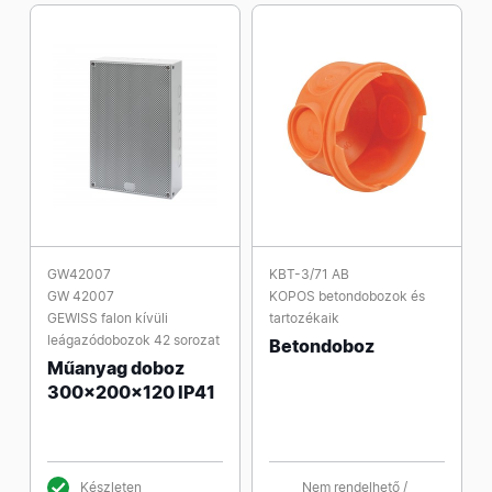
GW42007
KBT-3/71 AB
GW 42007
KOPOS betondobozok és
GEWISS falon kívüli
tartozékaik
leágazódobozok 42 sorozat
Betondoboz
Műanyag doboz
300x200x120 IP41
Készleten
Nem rendelhető /