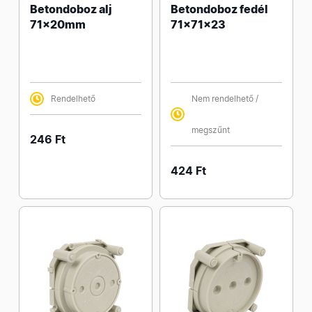
Betondoboz alj
Betondoboz fedél
71x20mm
71x71x23
Rendelhető
Nem rendelhető /
megszűnt
246 Ft
424 Ft