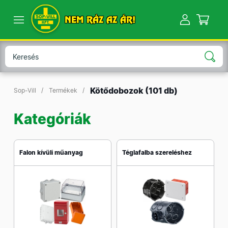
NEM RÁZ AZ ÁR!
Kötődobozok
(101 db)
Sop-Vill
Termékek
Kategóriák
Falon kívüli műanyag
Téglafalba szereléshez