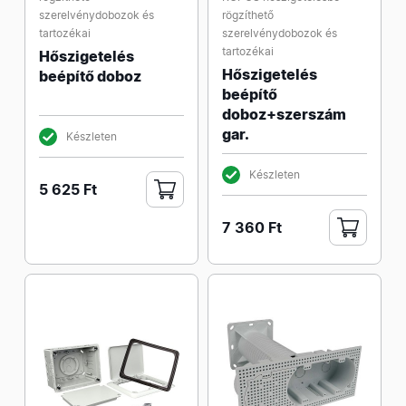
szerelvénydobozok és
rögzíthető
tartozékai
szerelvénydobozok és
tartozékai
Hőszigetelés
Hőszigetelés
beépítő doboz
beépítő
doboz+szerszám
gar.
Készleten
Készleten
5 625 Ft
7 360 Ft