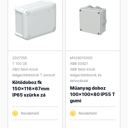
2007255
M008210000
T 100 OE
ABB 00821
OBO falon kívüli
ABB falon kívüli
leágazódobozok T sorozat
leágazódobozok és
tartozékaik
Kötődoboz fk
Műanyag doboz
150x116x67mm
100x100x80 IP55 T
IP65 szürke zá
gumi
Rendelhető
Rendelhető