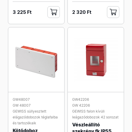
3 225 Ft
2 320 Ft
GW48007
GW42206
GW 48007
GW 42206
GEWISS süllyesztett
GEWISS falon kívüli
elágazódobozok téglafalba
leágazódobozok 42 sorozat
és tartozékaik
Vészleállító
Kötődoboz
szekrény fk IP55