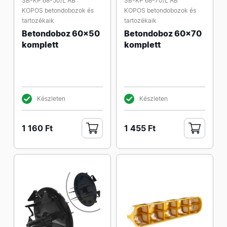
SB-KP 68-50/L AB
SB-KP 68-70/L AB
KOPOS betondobozok és
KOPOS betondobozok és
tartozékaik
tartozékaik
Betondoboz 60x50
Betondoboz 60x70
komplett
komplett
Készleten
Készleten
1 160 Ft
1 455 Ft