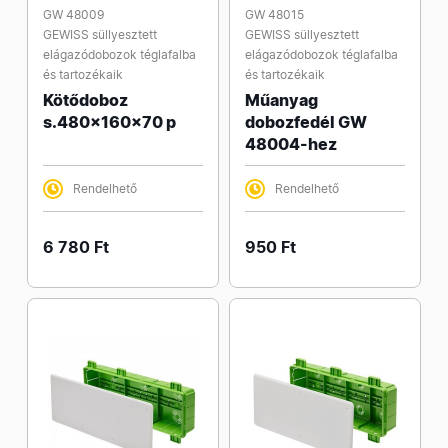
GW 48009
GW 48015
GEWISS süllyesztett
GEWISS süllyesztett
elágazódobozok téglafalba
elágazódobozok téglafalba
és tartozékaik
és tartozékaik
Kötődoboz
Műanyag
s.480x160x70 p
dobozfedél GW
48004-hez
Rendelhető
Rendelhető
6 780 Ft
950 Ft