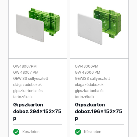
GW48007PM
GW48006PM
GW 48007 PM
GW 48006 PM
GEWISS süllyesztett
GEWISS süllyesztett
elágazódobozok
elágazódobozok
gipszkartonba és
gipszkartonba és
tartozékaik
tartozékaik
Gipszkarton
Gipszkarton
doboz.294x152x75
doboz.196x152x75
p
p
Készleten
Készleten