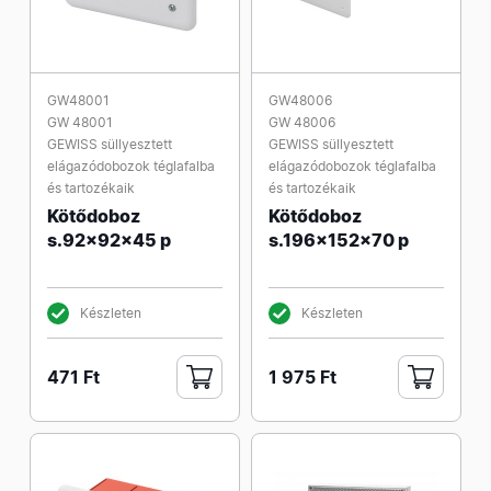
GW48001
GW48006
GW 48001
GW 48006
GEWISS süllyesztett
GEWISS süllyesztett
elágazódobozok téglafalba
elágazódobozok téglafalba
és tartozékaik
és tartozékaik
Kötődoboz
Kötődoboz
s.92x92x45 p
s.196x152x70 p
Készleten
Készleten
471 Ft
1 975 Ft