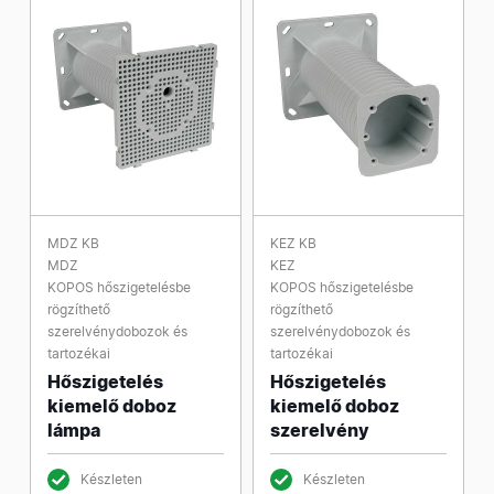
MDZ KB
KEZ KB
MDZ
KEZ
KOPOS hőszigetelésbe
KOPOS hőszigetelésbe
rögzíthető
rögzíthető
szerelvénydobozok és
szerelvénydobozok és
tartozékai
tartozékai
Hőszigetelés
Hőszigetelés
kiemelő doboz
kiemelő doboz
lámpa
szerelvény
Készleten
Készleten