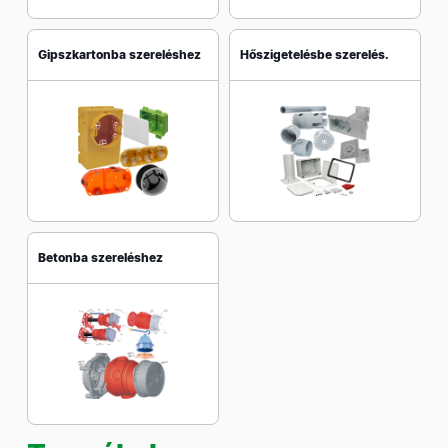
Gipszkartonba szereléshez
Hőszigetelésbe szerelés.
Betonba szereléshez