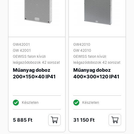
GW42001
GW42010
GW 42001
GW 42010
GEWISS falon kívüli
GEWISS falon kívüli
leágazódobozok 42 sorozat
leágazódobozok 42 sorozat
Műanyag doboz
Műanyag doboz
200x150x40 IP41
400x300x120 IP41
Készleten
Készleten
5 885 Ft
31 150 Ft