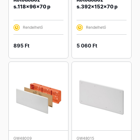
s.118x96x70 p
s.392x152x70 p
Rendelhető
Rendelhető
895 Ft
5 060 Ft
GW48009
GW48015