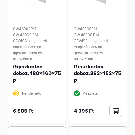
GW48009PM
GW48008PM
GW 48009 PM
GW 48008 PM
GEWISS süllyesztett
GEWISS süllyesztett
elágazódobozok
elágazódobozok
gipszkartonba és
gipszkartonba és
tartozékaik
tartozékaik
Gipszkarton
Gipszkarton
doboz.480x160x75
doboz.392x152x75
p
p
Rendelhető
Készleten
6 885 Ft
4 395 Ft