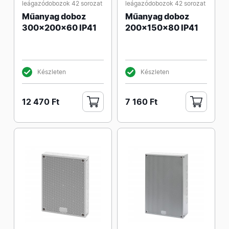
leágazódobozok 42 sorozat
leágazódobozok 42 sorozat
Műanyag doboz
Műanyag doboz
300x200x60 IP41
200x150x80 IP41
Készleten
Készleten
12 470 Ft
7 160 Ft