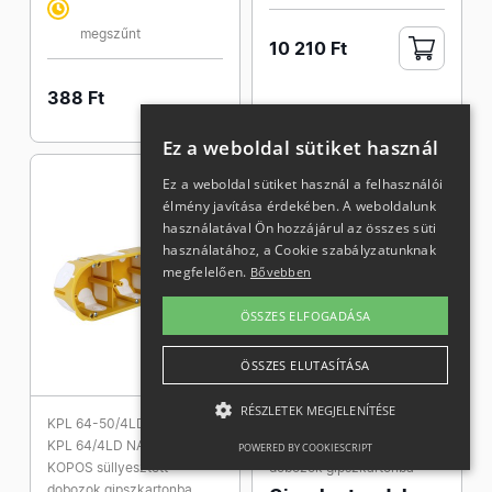
megszűnt
10 210 Ft
388 Ft
Ez a weboldal sütiket használ
Ez a weboldal sütiket használ a felhasználói
élmény javítása érdekében. A weboldalunk
használatával Ön hozzájárul az összes süti
használatához, a Cookie szabályzatunknak
megfelelően.
Bővebben
ÖSSZES ELFOGADÁSA
ÖSSZES ELUTASÍTÁSA
RÉSZLETEK MEGJELENÍTÉSE
KPL 64-50/4LD NA
KO 125/1L NA
KPL 64/4LD NA
KOPOS süllyesztett
POWERED BY COOKIESCRIPT
KOPOS süllyesztett
dobozok gipszkartonba
dobozok gipszkartonba