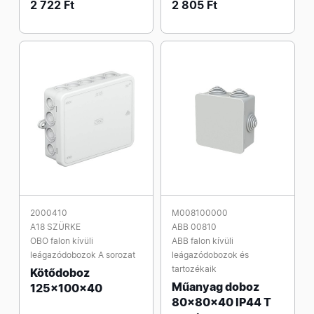
2 722 Ft
2 805 Ft
2000410
M008100000
A18 SZÜRKE
ABB 00810
OBO falon kívüli
ABB falon kívüli
leágazódobozok A sorozat
leágazódobozok és
tartozékaik
Kötődoboz
Műanyag doboz
125x100x40
80x80x40 IP44 T