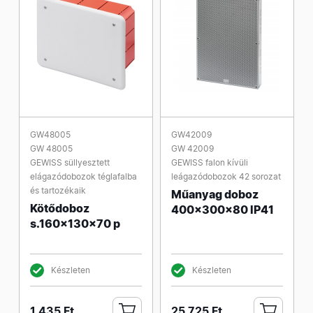
GW48005
GW42009
GW 48005
GW 42009
GEWISS süllyesztett
GEWISS falon kívüli
elágazódobozok téglafalba
leágazódobozok 42 sorozat
és tartozékaik
Műanyag doboz
Kötődoboz
400x300x80 IP41
s.160x130x70 p
Készleten
Készleten
1 435 Ft
25 725 Ft