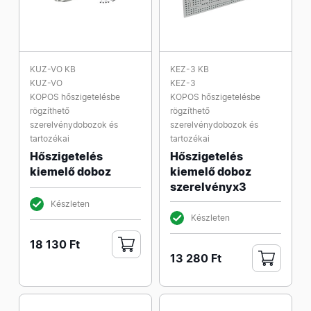
KUZ-VO KB
KEZ-3 KB
KUZ-VO
KEZ-3
KOPOS hőszigetelésbe
KOPOS hőszigetelésbe
rögzíthető
rögzíthető
szerelvénydobozok és
szerelvénydobozok és
tartozékai
tartozékai
Hőszigetelés
Hőszigetelés
kiemelő doboz
kiemelő doboz
szerelvényx3
Készleten
Készleten
18 130 Ft
13 280 Ft