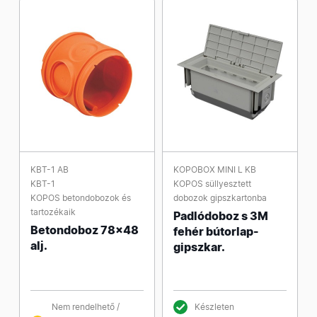
KBT-1 AB
KOPOBOX MINI L KB
KBT-1
KOPOS süllyesztett
KOPOS betondobozok és
dobozok gipszkartonba
tartozékaik
Padlódoboz s 3M
Betondoboz 78x48
fehér bútorlap-
alj.
gipszkar.
Nem rendelhető /
Készleten