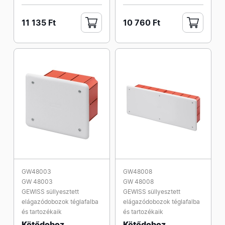
11 135 Ft
10 760 Ft
GW48003
GW48008
GW 48003
GW 48008
GEWISS süllyesztett
GEWISS süllyesztett
elágazódobozok téglafalba
elágazódobozok téglafalba
és tartozékaik
és tartozékaik
Kötődoboz
Kötődoboz