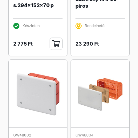
s.294x152x70 p
piros
Készleten
Rendelhető
2 775 Ft
23 290 Ft
GW48002
GW48004