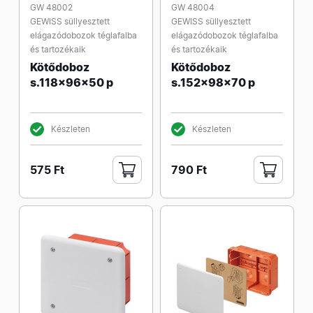
GW 48002
GW 48004
GEWISS süllyesztett
GEWISS süllyesztett
elágazódobozok téglafalba
elágazódobozok téglafalba
és tartozékaik
és tartozékaik
Kötődoboz
Kötődoboz
s.118x96x50 p
s.152x98x70 p
Készleten
Készleten
575 Ft
790 Ft