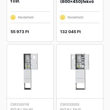
t csf.
(600x450)fekvő
Rendelhető
Rendelhető
55 973 Ft
132 045 Ft
CSP21.ES118
CSP21.ES053
PVT-K-L Fm-40
PVT-K-L Fm-Fi