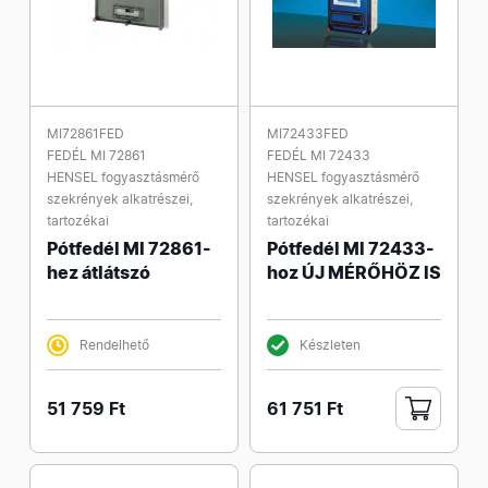
MI72861FED
MI72433FED
FEDÉL MI 72861
FEDÉL MI 72433
HENSEL fogyasztásmérő
HENSEL fogyasztásmérő
szekrények alkatrészei,
szekrények alkatrészei,
tartozékai
tartozékai
Pótfedél MI 72861-
Pótfedél MI 72433-
hez átlátszó
hoz ÚJ MÉRŐHÖZ IS
Rendelhető
Készleten
51 759 Ft
61 751 Ft