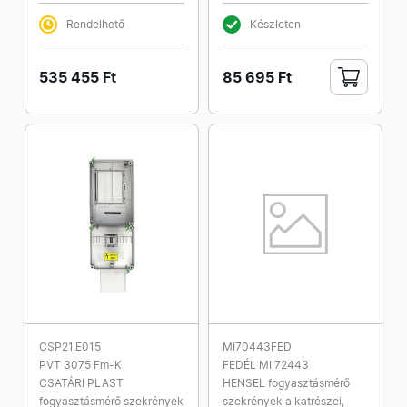
Rendelhető
Készleten
535 455 Ft
85 695 Ft
CSP21.E015
MI70443FED
PVT 3075 Fm-K
FEDÉL MI 72443
CSATÁRI PLAST
HENSEL fogyasztásmérő
fogyasztásmérő szekrények
szekrények alkatrészei,