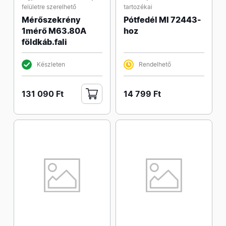
felületre szerelhető
tartozékai
Mérőszekrény
Pótfedél MI 72443-
1mérő M63.80A
hoz
földkáb.fali
Készleten
Rendelhető
131 090 Ft
14 799 Ft