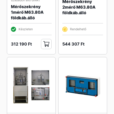
szabadon álló direkt
Mérőszekrény
Mérőszekrény
2mérő M63.80A
1mérő M63.80A
földkáb.álló
földkáb.álló
Készleten
Rendelhető
312 190 Ft
544 307 Ft