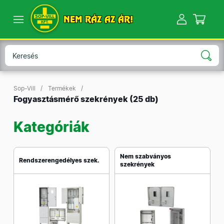
NEM RÁZ AZ ÁR!
Sop-Vill
Termékek
Fogyasztásmérő szekrények
(25 db)
Kategóriák
Nem szabványos
Rendszerengedélyes szek.
szekrények