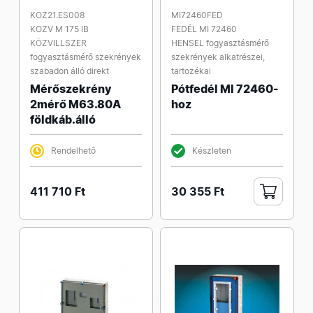
KOZ21.ES008
MI72460FED
KOZV M 175 IB
FEDÉL MI 72460
KÖZVILLSZER
HENSEL fogyasztásmérő
fogyasztásmérő szekrények
szekrények alkatrészei,
szabadon álló direkt
tartozékai
Mérőszekrény
Pótfedél MI 72460-
2mérő M63.80A
hoz
földkáb.álló
Rendelhető
Készleten
411 710 Ft
30 355 Ft