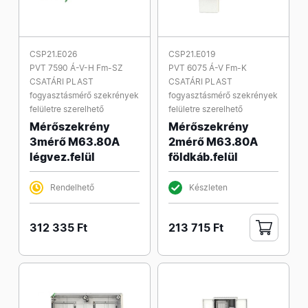
CSP21.E026
CSP21.E019
PVT 7590 Á-V-H Fm-SZ
PVT 6075 Á-V Fm-K
CSATÁRI PLAST
CSATÁRI PLAST
fogyasztásmérő szekrények
fogyasztásmérő szekrények
felületre szerelhető
felületre szerelhető
Mérőszekrény
Mérőszekrény
3mérő M63.80A
2mérő M63.80A
légvez.felül
földkáb.felül
Rendelhető
Készleten
312 335 Ft
213 715 Ft