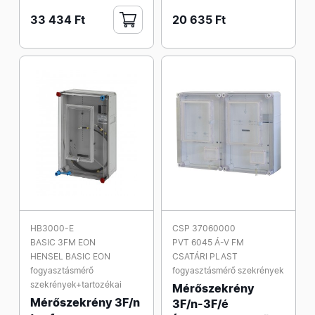
33 434 Ft
20 635 Ft
HB3000-E
CSP 37060000
BASIC 3FM EON
PVT 6045 Á-V FM
HENSEL BASIC EON
CSATÁRI PLAST
fogyasztásmérő
fogyasztásmérő szekrények
szekrények+tartozékai
Mérőszekrény
Mérőszekrény 3F/n
3F/n-3F/é