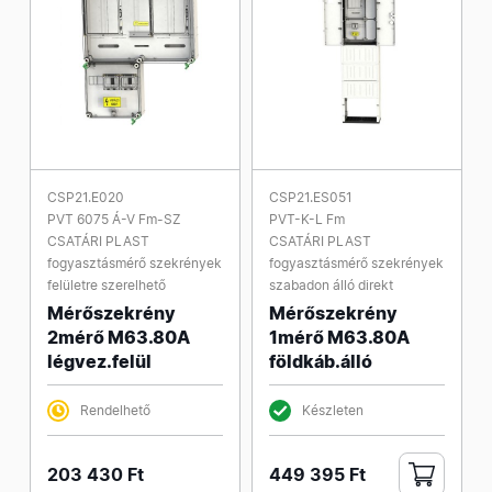
CSP21.E020
CSP21.ES051
PVT 6075 Á-V Fm-SZ
PVT-K-L Fm
CSATÁRI PLAST
CSATÁRI PLAST
fogyasztásmérő szekrények
fogyasztásmérő szekrények
felületre szerelhető
szabadon álló direkt
Mérőszekrény
Mérőszekrény
2mérő M63.80A
1mérő M63.80A
légvez.felül
földkáb.álló
Rendelhető
Készleten
203 430 Ft
449 395 Ft