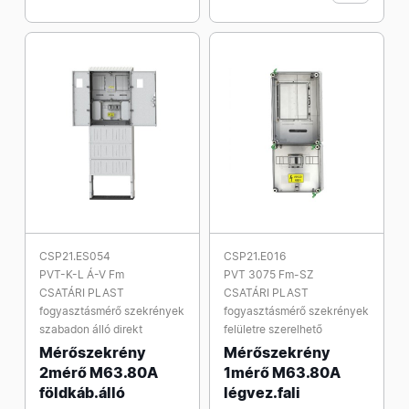
CSP21.ES054
CSP21.E016
PVT-K-L Á-V Fm
PVT 3075 Fm-SZ
CSATÁRI PLAST
CSATÁRI PLAST
fogyasztásmérő szekrények
fogyasztásmérő szekrények
szabadon álló direkt
felületre szerelhető
Mérőszekrény
Mérőszekrény
2mérő M63.80A
1mérő M63.80A
földkáb.álló
légvez.fali