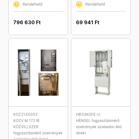
Rendelhető
Rendelhető
796 630 Ft
69 941 Ft
KOZ21.ES002
HB33K0FE-U
KOZV M 172 IB
HENSEL fogyasztásmérő
KÖZVILLSZER
szekrények szabadon álló
fogyasztásmérő szekrények
direkt