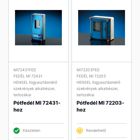
MI72431FED
MI72203FED
FEDÉL MI 72431
FEDÉL MI 72203
HENSEL fogyasztásmérő
HENSEL fogyasztásmérő
szekrények alkatrészei,
szekrények alkatrészei,
tartozékai
tartozékai
Pótfedél MI 72431-
Pótfedél MI 72203-
hoz
hoz
Készleten
Rendelhető