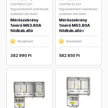
CSATÁRI PLAST
CSATÁRI PLAST
fogyasztásmérő szekrények
fogyasztásmérő szekrények
szabadon álló direkt
szabadon álló direkt
Mérőszekrény
Mérőszekrény
1mérő M63.80A
1mérő M63.80A
földkáb.álló
földkáb.álló+
Rendelhető
Rendelhető
382 990 Ft
582 850 Ft