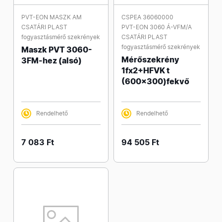
PVT-EON MASZK AM
CSPEA 36060000
CSATÁRI PLAST
PVT-EON 3060 Á-VFM/A
fogyasztásmérő szekrények
CSATÁRI PLAST
fogyasztásmérő szekrények
Maszk PVT 3060-
Mérőszekrény
3FM-hez (alsó)
1fx2+HFVK t
(600x300)fekvő
Rendelhető
Rendelhető
7 083 Ft
94 505 Ft