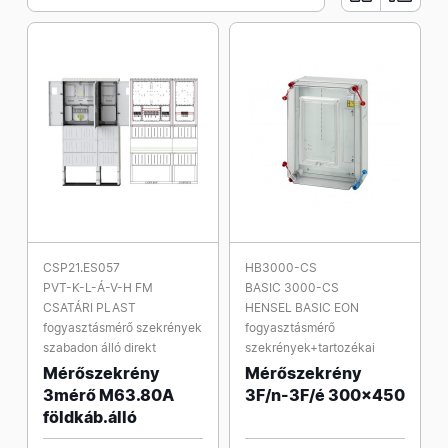
CSP21.ES057
HB3000-CS
PVT-K-L-Á-V-H FM
BASIC 3000-CS
CSATÁRI PLAST
HENSEL BASIC EON
fogyasztásmérő szekrények
fogyasztásmérő
szabadon álló direkt
szekrények+tartozékai
Mérőszekrény
Mérőszekrény
3mérő M63.80A
3F/n-3F/é 300x450
földkáb.álló