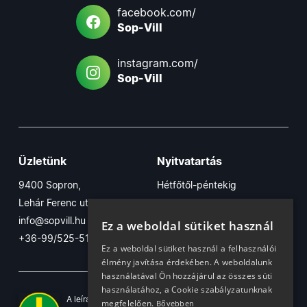
facebook.com/
Sop-Vill
instagram.com/
Sop-Vill
Üzletünk
Nyitvatartás
9400 Sopron,
Hétfőtől-péntekig
Lehár Ferenc utca 17/B
7:30-16:30
info@sopvill.hu
Szombaton
Ez a weboldal sütiket használ
+36-99/525-515
7:30-12:30
Ez a weboldal sütiket használ a felhasználói
élmény javítása érdekében. A weboldalunk
használatával Ön hozzájárul az összes süti
használatához, a Cookie szabályzatunknak
A leírások, fotók, logók, és minden egyéb azon szereplő
megfelelően.
Bővebben