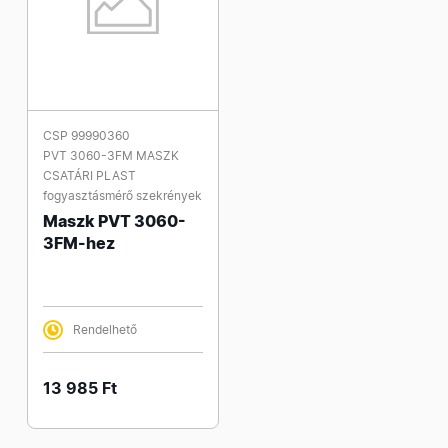
CSP 99990360
PVT 3060-3FM MASZK
CSATÁRI PLAST
fogyasztásmérő szekrények
Maszk PVT 3060-
3FM-hez
Rendelhető
13 985 Ft