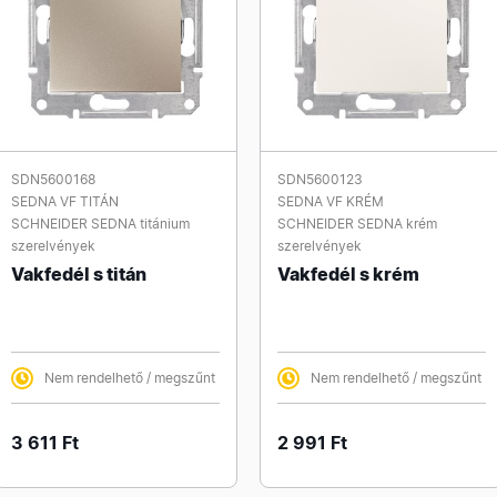
SDN5600168
SDN5600123
SEDNA VF TITÁN
SEDNA VF KRÉM
SCHNEIDER SEDNA titánium
SCHNEIDER SEDNA krém
szerelvények
szerelvények
Vakfedél s titán
Vakfedél s krém
Nem rendelhető / megszűnt
Nem rendelhető / megszűnt
3 611 Ft
2 991 Ft