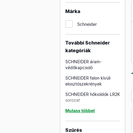
SCHNEIDER SEDNA
Márka
titánium szerelvények
Schneider
SCHNEIDER SEDNA krém
szerelvények
SCHNEIDER SEDNA
További Schneider
felhőszürke szerelvények
kategóriák
SCHNEIDER SEDNA piros
SCHNEIDER áram-
szerelvények
védőkapcsoló
SCHNEIDER falon kívüli
elosztószekrények
SCHNEIDER hőkioldók LR2K
sorozat
SCHNEIDER hőkioldók LRD
Mutass többet
sorozat
SCHNEIDER impulzus relék
Szűrés