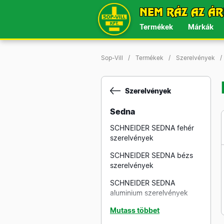
NEM RÁZ AZ ÁR
Termékek
Márkák
Sop-Vill
Termékek
Szerelvények
Szerelvények
Sedna
SCHNEIDER SEDNA fehér
szerelvények
SCHNEIDER SEDNA bézs
szerelvények
SCHNEIDER SEDNA
aluminium szerelvények
SCHNEIDER SEDNA grafit
Mutass többet
szerelvények