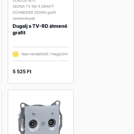
SDN3201870
SEDNA TV-RD Á GRAFIT
SCHNEIDER SEDNA grafit
szerelvények
Dugalj s TV-RD átmenő
grafit
Nem rendelhető / megszűnt
5 525 Ft