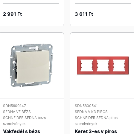
2 991 Ft
3 611 Ft
SDN5600147
SDN5800541
SEDNA VF BÉZS
SEDNA V K3 PIROS
SCHNEIDER SEDNA bézs
SCHNEIDER SEDNA piros
szerelvények
szerelvények
Vakfedél s bézs
Keret 3-es v piros