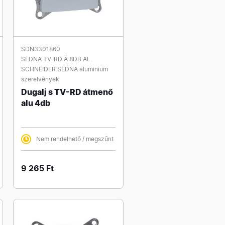
SDN3301860
SEDNA TV-RD Á 8DB AL
SCHNEIDER SEDNA aluminium
szerelvények
Dugalj s TV-RD átmenő
alu 4db
Nem rendelhető / megszűnt
9 265 Ft