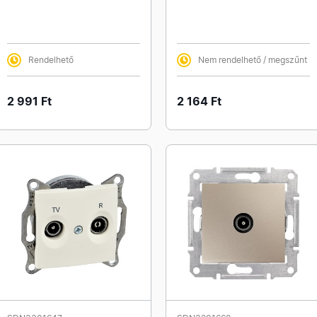
Rendelhető
Nem rendelhető / megszűnt
2 991 Ft
2 164 Ft