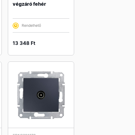
végzáró fehér
Rendelhető
13 348 Ft