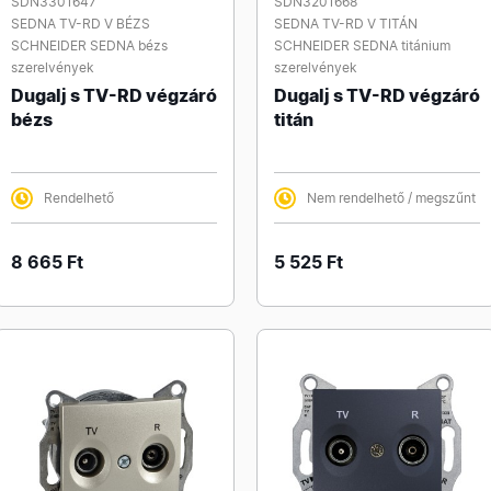
SDN3301647
SDN3201668
SEDNA TV-RD V BÉZS
SEDNA TV-RD V TITÁN
SCHNEIDER SEDNA bézs
SCHNEIDER SEDNA titánium
szerelvények
szerelvények
Dugalj s TV-RD végzáró
Dugalj s TV-RD végzáró
bézs
titán
Rendelhető
Nem rendelhető / megszűnt
8 665 Ft
5 525 Ft