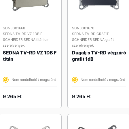
SDN3301668
SDN3301670
SEDNA TV-RD VZ 1DB F
SEDNA TV-RD GRAFIT
SCHNEIDER SEDNA titánium
SCHNEIDER SEDNA grafit
szerelvények
szerelvények
SEDNA TV-RD VZ 1DB F
Dugalj s TV-RD végzáró
titán
grafit 1dB
Nem rendelhető / megszűnt
Nem rendelhető / megszűnt
9 265 Ft
9 265 Ft