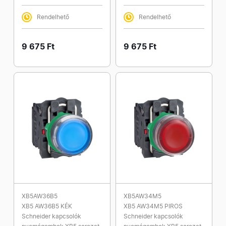
Rendelhető
Rendelhető
9 675 Ft
9 675 Ft
XB5AW36B5
XB5AW34M5
XB5 AW36B5 KÉK
XB5 AW34M5 PIROS
Schneider kapcsolók
Schneider kapcsolók