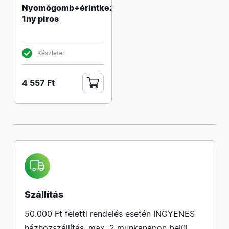
Nyomógomb+érintkező
1ny piros
Készleten
4 557 Ft
Szállítás
50.000 Ft feletti rendelés esetén INGYENES
házhozszállítás, max. 2 munkanapon belül.