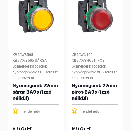
XB5AW3565
XB5AW3465
XB5 AW3565 SÁRGA
XB5 AW3465 PIROS
Schneider kapcsolók
Schneider kapcsolók
nyomógombok XB5 sorozat
nyomógombok XB5 sorozat
és tartozékai
és tartozékai
Nyomógomb 22mm
Nyomógomb 22mm
sárga BA9s (izzó
piros BA9s (izzó
nélkül)
nélkül)
Rendelhető
Rendelhető
9 675 Ft
9 675 Ft