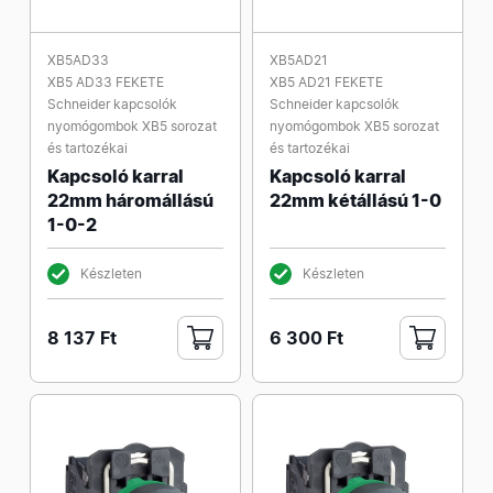
XB5AD33
XB5AD21
XB5 AD33 FEKETE
XB5 AD21 FEKETE
Schneider kapcsolók
Schneider kapcsolók
nyomógombok XB5 sorozat
nyomógombok XB5 sorozat
és tartozékai
és tartozékai
Kapcsoló karral
Kapcsoló karral
22mm háromállású
22mm kétállású 1-0
1-0-2
Készleten
Készleten
8 137 Ft
6 300 Ft