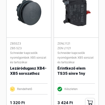
ZB5SZ3
ZENL1121
ZB5 SZ3
ZEN L1121
Schneider kapcsolók
Schneider kapcsolók
nyomógombok XB5 sorozat
nyomógombok XB5 sorozat
és tartozékai
és tartozékai
Lezáródugasz XB4-
Érintkező elem
XB5 sorozathoz
TS35 sínre 1ny
Rendelhető
Készleten
1 320 Ft
3 424 Ft