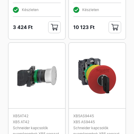
Készleten
Készleten
3 424 Ft
10 123 Ft
XB5AT42
XB5AS9445
XB5 AT42
XB5 AS9445
Schneider kapcsolók
Schneider kapcsolók
nyomógombok XB5 sorozat
nyomógombok XB5 sorozat