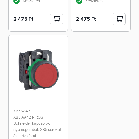
Készleten
Készleten
2 475 Ft
2 475 Ft
XB5AA42
XB5 AA42 PIROS
Schneider kapcsolók
nyomógombok XB5 sorozat
és tartozékai