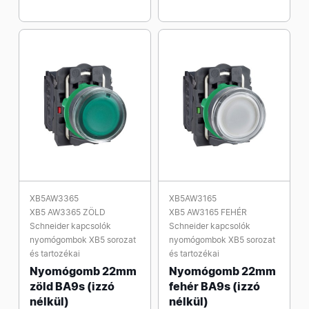
XB5AW3365
XB5AW3165
XB5 AW3365 ZÖLD
XB5 AW3165 FEHÉR
Schneider kapcsolók
Schneider kapcsolók
nyomógombok XB5 sorozat
nyomógombok XB5 sorozat
és tartozékai
és tartozékai
Nyomógomb 22mm
Nyomógomb 22mm
zöld BA9s (izzó
fehér BA9s (izzó
nélkül)
nélkül)