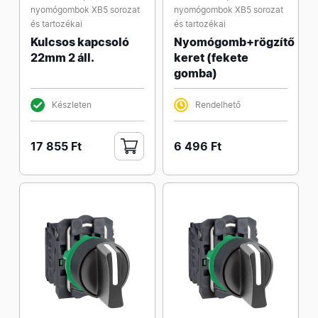
nyomógombok XB5 sorozat
nyomógombok XB5 sorozat
és tartozékai
és tartozékai
Kulcsos kapcsoló
Nyomógomb+rögzítő
22mm 2 áll.
keret (fekete
gomba)
Készleten
Rendelhető
17 855 Ft
6 496 Ft