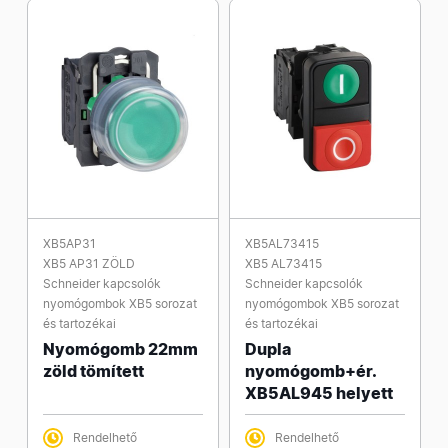
XB5AP31
XB5AL73415
XB5 AP31 ZÖLD
XB5 AL73415
Schneider kapcsolók
Schneider kapcsolók
nyomógombok XB5 sorozat
nyomógombok XB5 sorozat
és tartozékai
és tartozékai
Nyomógomb 22mm
Dupla
zöld tömített
nyomógomb+ér.
XB5AL945 helyett
Rendelhető
Rendelhető