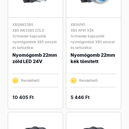
XB5AW33B5
XB5AP61
XB5 AW33B5 ZÖLD
XB5 AP61 KÉK
Schneider kapcsolók
Schneider kapcsolók
nyomógombok XB5 sorozat
nyomógombok XB5 sorozat
és tartozékai
és tartozékai
Nyomógomb 22mm
Nyomógomb 22mm
zöld LED 24V
kék tömített
Rendelhető
Rendelhető
10 405 Ft
5 446 Ft