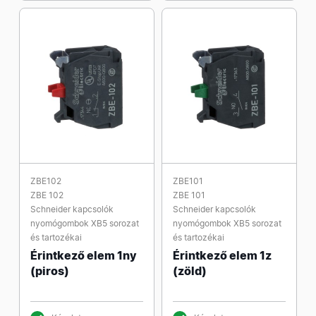
ZBE102
ZBE101
ZBE 102
ZBE 101
Schneider kapcsolók
Schneider kapcsolók
nyomógombok XB5 sorozat
nyomógombok XB5 sorozat
és tartozékai
és tartozékai
Érintkező elem 1ny
Érintkező elem 1z
(piros)
(zöld)