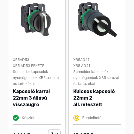
XB5AD53
XB5AG41
XB5 AD53 FEKETE
XB5 AG41
Schneider kapcsolók
Schneider kapcsolók
nyomógombok XB5 sorozat
nyomógombok XB5 sorozat
és tartozékai
és tartozékai
Kapcsoló karral
Kulcsos kapcsoló
22mm 3 állású
22mm 2
visszaugró
áll.reteszelt
Készleten
Rendelhető