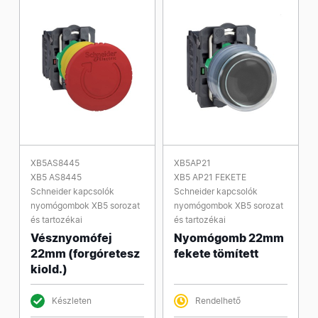
XB5AS8445
XB5AP21
XB5 AS8445
XB5 AP21 FEKETE
Schneider kapcsolók
Schneider kapcsolók
nyomógombok XB5 sorozat
nyomógombok XB5 sorozat
és tartozékai
és tartozékai
Vésznyomófej
Nyomógomb 22mm
22mm (forgóretesz
fekete tömített
kiold.)
Készleten
Rendelhető