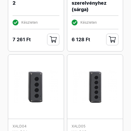
2
szerelvényhez
(sárga)
Készleten
Készleten
7 261 Ft
6 128 Ft
XALD04
XALD05