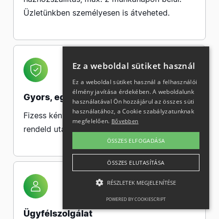
Üzletünkben személyesen is átveheted.
Ez a weboldal sütiket használ
Ez a weboldal sütiket használ a felhasználói
élmény javítása érdekében. A weboldalunk
Gyors, egyszerű fizetés
használatával Ön hozzájárul az összes süti
használatához, a Cookie szabályzatunknak
Fizess kényelmesen bankkártyával, vagy
megfelelően.
Bővebben
rendeld utánvéttel.
ÖSSZES ELFOGADÁSA
ÖSSZES ELUTASÍTÁSA
RÉSZLETEK MEGJELENÍTÉSE
POWERED BY COOKIESCRIPT
Ügyfélszolgálat