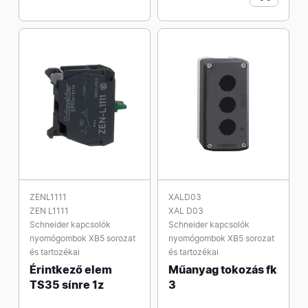
ZENL1111
XALD03
ZEN L1111
XAL D03
Schneider kapcsolók
Schneider kapcsolók
nyomógombok XB5 sorozat
nyomógombok XB5 sorozat
és tartozékai
és tartozékai
Érintkező elem
Műanyag tokozás fk
TS35 sínre 1z
3