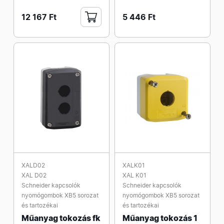
12 167 Ft
5 446 Ft
XALD02
XALK01
XAL D02
XAL K01
Schneider kapcsolók
Schneider kapcsolók
nyomógombok XB5 sorozat
nyomógombok XB5 sorozat
és tartozékai
és tartozékai
Műanyag tokozás fk
Műanyag tokozás 1