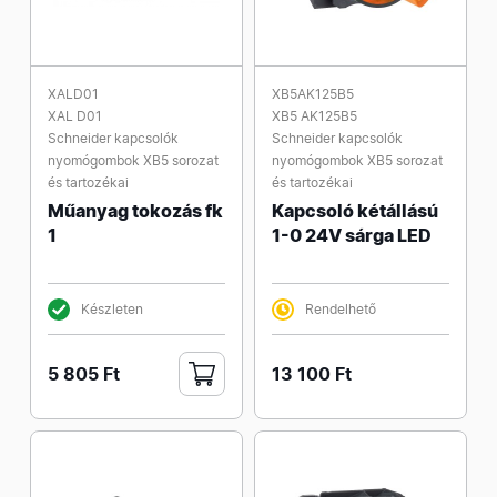
XALD01
XB5AK125B5
XAL D01
XB5 AK125B5
Schneider kapcsolók
Schneider kapcsolók
nyomógombok XB5 sorozat
nyomógombok XB5 sorozat
és tartozékai
és tartozékai
Műanyag tokozás fk
Kapcsoló kétállású
1
1-0 24V sárga LED
Készleten
Rendelhető
5 805 Ft
13 100 Ft