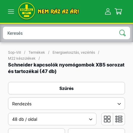
NEM RÁZ AZ ÁR!
Sop-Vill
Termékek
Energiaelosztás, vezérlés
M22 készülékek
Schneider kapcsolók nyomógombok XB5 sorozat
és tartozékai
(47 db)
Szűrés
Rendezés
48 db / oldal