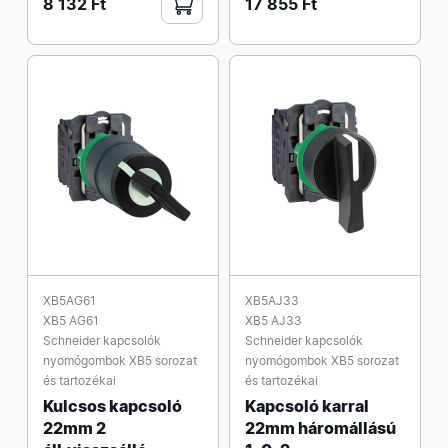
8 132 Ft
17 855 Ft
XB5AG61
XB5AJ33
XB5 AG61
XB5 AJ33
Schneider kapcsolók
Schneider kapcsolók
nyomógombok XB5 sorozat
nyomógombok XB5 sorozat
és tartozékai
és tartozékai
Kulcsos kapcsoló
Kapcsoló karral
22mm 2
22mm háromállású