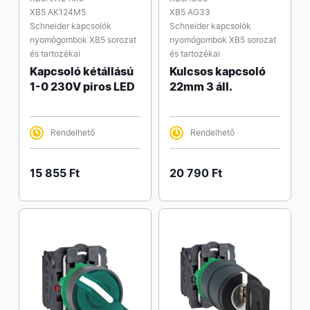
XB5 AK124M5
XB5 AG33
Schneider kapcsolók
Schneider kapcsolók
nyomógombok XB5 sorozat
nyomógombok XB5 sorozat
és tartozékai
és tartozékai
Kapcsoló kétállású
Kulcsos kapcsoló
1-0 230V piros LED
22mm 3 áll.
Rendelhető
Rendelhető
15 855 Ft
20 790 Ft