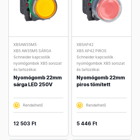
XB5AW35M5
XB5AP42
XB5 AW35M5 SÁRGA
XB5 AP42 PIROS
Schneider kapcsolók
Schneider kapcsolók
nyomógombok XB5 sorozat
nyomógombok XB5 sorozat
és tartozékai
és tartozékai
Nyomógomb 22mm
Nyomógomb 22mm
sárga LED 250V
piros tömített
Rendelhető
Rendelhető
12 503 Ft
5 446 Ft