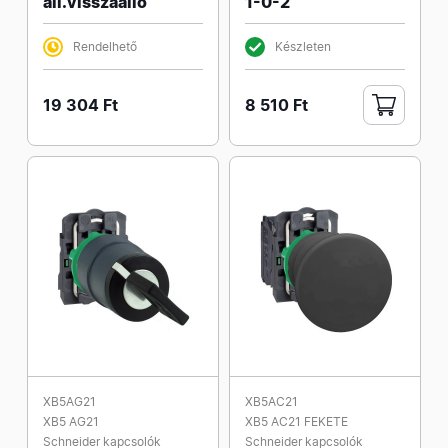
áll.visszaálló
1-0-2
Rendelhető
Készleten
19 304 Ft
8 510 Ft
XB5AG21
XB5AC21
XB5 AG21
XB5 AC21 FEKETE
Schneider kapcsolók
Schneider kapcsolók