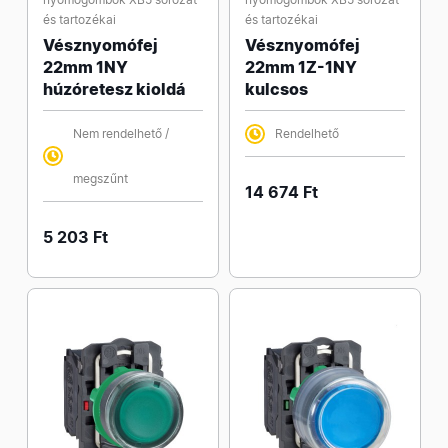
és tartozékai
és tartozékai
Vésznyomófej
Vésznyomófej
22mm 1NY
22mm 1Z-1NY
húzóretesz kioldá
kulcsos
Nem rendelhető /
Rendelhető
megszűnt
14 674 Ft
5 203 Ft