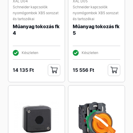
XAL D04
XAL D05
Schneider kapcsolók
Schneider kapcsolók
nyomógombok XB5 sorozat
nyomógombok XB5 sorozat
és tartozékai
és tartozékai
Műanyag tokozás fk
Műanyag tokozás fk
4
5
Készleten
Készleten
14 135 Ft
15 556 Ft