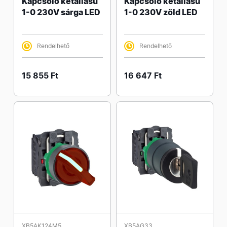
Kapcsoló kétállású
Kapcsoló kétállású
1-0 230V sárga LED
1-0 230V zöld LED
Rendelhető
Rendelhető
15 855 Ft
16 647 Ft
XB5AK124M5
XB5AG33