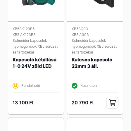
XB5AK123B5
XB5AG03
XB5 AK123B5
XB5 AG03
Schneider kapcsolók
Schneider kapcsolók
nyomógombok XB5 sorozat
nyomógombok XB5 sorozat
és tartozékai
és tartozékai
Kapcsoló kétállású
Kulcsos kapcsoló
1-0 24V zöld LED
22mm 3 áll.
Rendelhető
Készleten
13 100 Ft
20 790 Ft