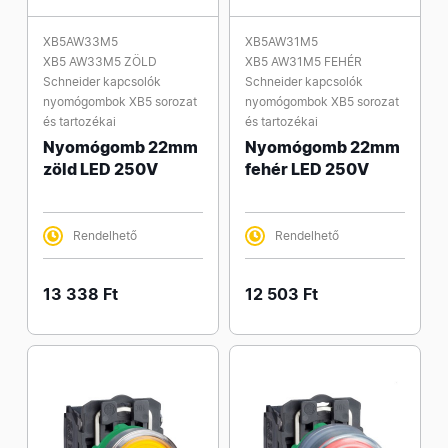
XB5AW33M5
XB5AW31M5
XB5 AW33M5 ZÖLD
XB5 AW31M5 FEHÉR
Schneider kapcsolók
Schneider kapcsolók
nyomógombok XB5 sorozat
nyomógombok XB5 sorozat
és tartozékai
és tartozékai
Nyomógomb 22mm
Nyomógomb 22mm
zöld LED 250V
fehér LED 250V
Rendelhető
Rendelhető
13 338 Ft
12 503 Ft