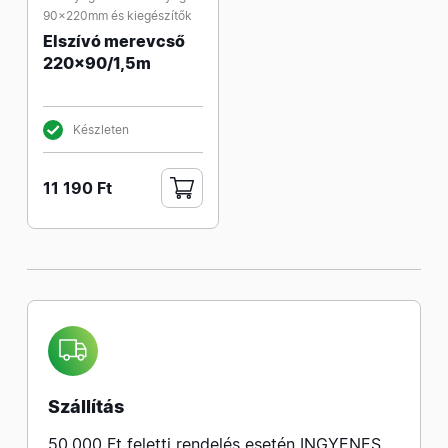
90x220mm és kiegészítők
Elszívó merevcső
220x90/1,5m
Készleten
11 190 Ft
Szállítás
50.000 Ft feletti rendelés esetén INGYENES