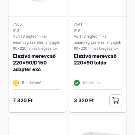
7506
7541
913
919
VENTS légtechnikai
VENTS légtechnikai
műanyag szerelési anyagok
műanyag szerelési anyagok
90x220mm és kiegészítők
90x220mm és kiegészítők
Elszívó merevcső
Elszívó merevcső
220x90/D150
220x90 toldó
adapter exc
Rendelhető
Készleten
7 320 Ft
3 320 Ft