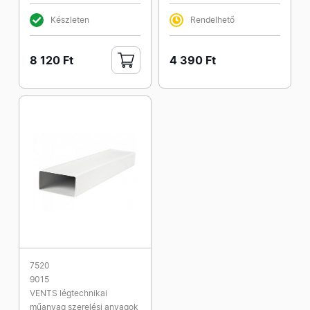
Készleten
Rendelhető
8 120 Ft
4 390 Ft
7520
9015
VENTS légtechnikai
műanyag szerelési anyagok