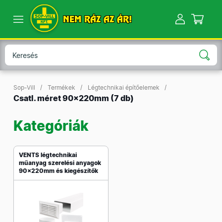
NEM RÁZ AZ ÁR!
Sop-Vill
Termékek
Légtechnikai építőelemek
Csatl. méret 90x220mm
(7 db)
Kategóriák
VENTS légtechnikai
műanyag szerelési anyagok
90x220mm és kiegészítők