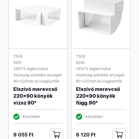
7508
7509
9291
9292
VENTS légtechnikai
VENTS légtechnikai
műanyag szerelési anyagok
műanyag szerelési anyagok
90x220mm és kiegészítők
90x220mm és kiegészítők
Elszívó merevcső
Elszívó merevcső
220x90 könyök
220x90 könyök
vizsz 90°
függ.90°
Készleten
Készleten
9 055 Ft
6 120 Ft