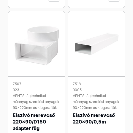
7507
7518
923
9005
VENTS légtechnikai
VENTS légtechnikai
műanyag szerelési anyagok
műanyag szerelési anyagok
90x220mm és kiegészítők
90x220mm és kiegészítők
Elszívó merevcső
Elszívó merevcső
220x90/D150
220x90/0,5m
adapter füg