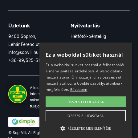
Üzletünk
Nyitvatartás
9400 Sopron,
Hétfőtől-péntekig
Lehár Ferenc utca 17/B
7:30-16:30
info@sopvill.hu
Szombaton
Ez a weboldal sütiket használ
+36-99/525-515
7:30-12:30
Ez a weboldal sütiket használ a felhasználói
élmény javítása érdekében. A weboldalunk
használatával Ön hozzájárul az összes süti
használatához, a Cookie szabályzatunknak
A leírások, fotók, logók, és minden egyéb azon szereplő
megfelelően.
Bővebben
információ cégünk szellemi tulajdonát képezik. Azok
másolása, üzleti célú felhasználása kizárólag a jog
ÖSSZES ELFOGADÁSA
tulajdonosának beleegyezésével történhet.
ÖSSZES ELUTASÍTÁSA
RÉSZLETEK MEGJELENÍTÉSE
© Sop-Vill. All Rights Reserved.