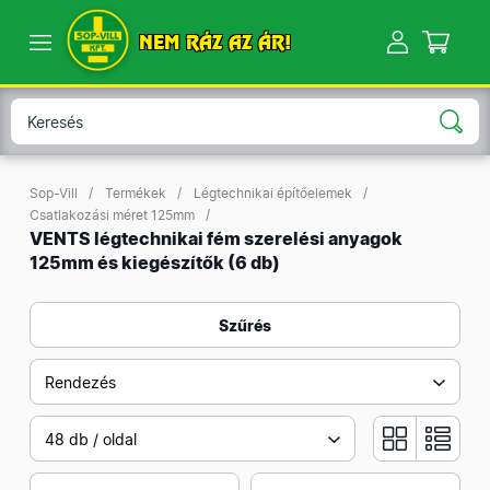
NEM RÁZ AZ ÁR!
Sop-Vill
Termékek
Légtechnikai építőelemek
Csatlakozási méret 125mm
VENTS légtechnikai fém szerelési anyagok
125mm és kiegészítők
(6 db)
Szűrés
Rendezés
48 db / oldal