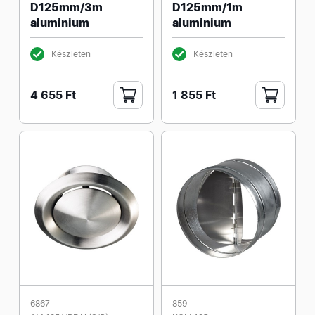
D125mm/3m
D125mm/1m
aluminium
aluminium
Készleten
Készleten
4 655 Ft
1 855 Ft
6867
859