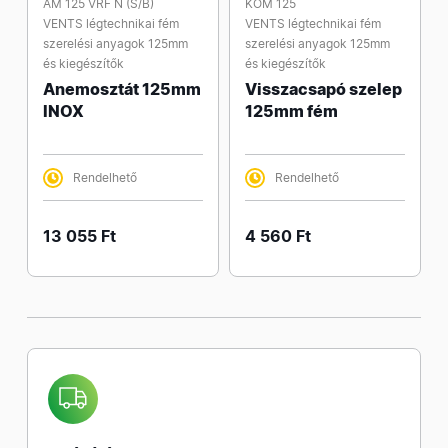
AM 125 VRF N (S/B)
KOM 125
VENTS légtechnikai fém
VENTS légtechnikai fém
szerelési anyagok 125mm
szerelési anyagok 125mm
és kiegészítők
és kiegészítők
Anemosztát 125mm
Visszacsapó szelep
INOX
125mm fém
Rendelhető
Rendelhető
13 055 Ft
4 560 Ft