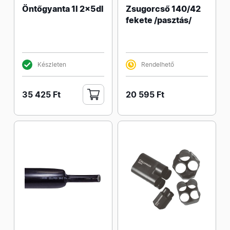
Öntőgyanta 1l 2x5dl
Zsugorcső 140/42
fekete /pasztás/
Készleten
Rendelhető
35 425 Ft
20 595 Ft