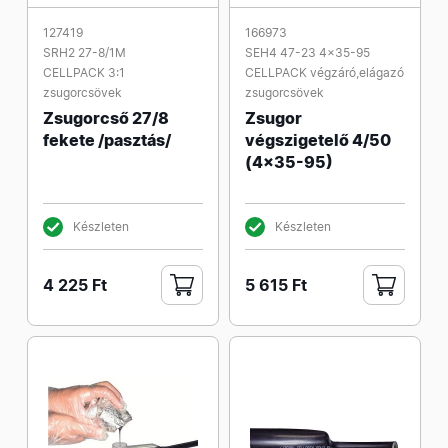
127419
166973
SRH2 27-8/1M
SEH4 47-23 4x35-95
CELLPACK 3:1
CELLPACK végzáró,elágazó
zsugorcsövek
zsugorcsövek
Zsugorcső 27/8
Zsugor
fekete /pasztás/
végszigetelő 4/50
(4x35-95)
Készleten
Készleten
4 225 Ft
5 615 Ft