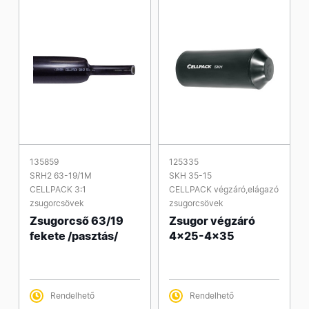
135859
125335
SRH2 63-19/1M
SKH 35-15
CELLPACK 3:1
CELLPACK végzáró,elágazó
zsugorcsövek
zsugorcsövek
Zsugorcső 63/19
Zsugor végzáró
fekete /pasztás/
4x25-4x35
Rendelhető
Rendelhető