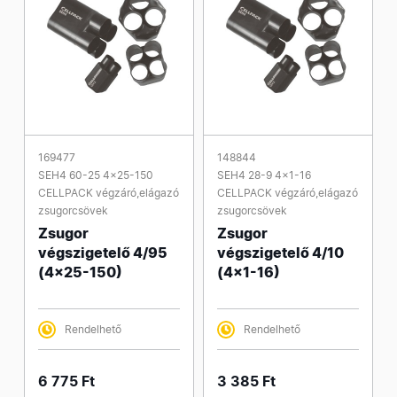
169477
148844
SEH4 60-25 4x25-150
SEH4 28-9 4x1-16
CELLPACK végzáró,elágazó
CELLPACK végzáró,elágazó
zsugorcsövek
zsugorcsövek
Zsugor
Zsugor
végszigetelő 4/95
végszigetelő 4/10
(4x25-150)
(4x1-16)
Rendelhető
Rendelhető
6 775 Ft
3 385 Ft