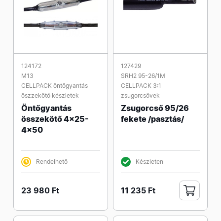
124172
127429
M13
SRH2 95-26/1M
CELLPACK öntőgyantás
CELLPACK 3:1
öszzekötő készletek
zsugorcsövek
Öntőgyantás
Zsugorcső 95/26
összekötő 4x25-
fekete /pasztás/
4x50
Rendelhető
Készleten
23 980 Ft
11 235 Ft