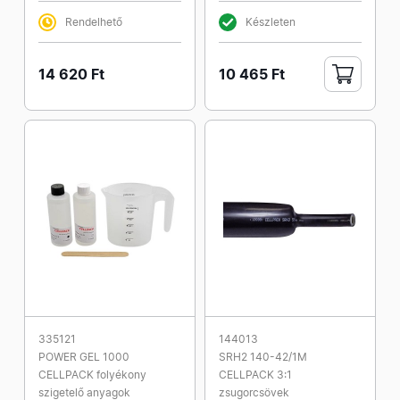
Rendelhető
Készleten
14 620 Ft
10 465 Ft
335121
144013
POWER GEL 1000
SRH2 140-42/1M
CELLPACK folyékony
CELLPACK 3:1
szigetelő anyagok
zsugorcsövek