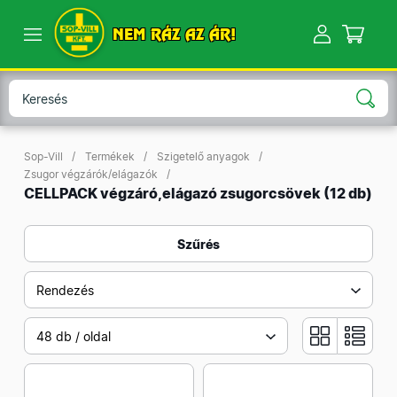
NEM RÁZ AZ ÁR!
Sop-Vill
Termékek
Szigetelő anyagok
Zsugor végzárók/elágazók
CELLPACK végzáró,elágazó zsugorcsövek
(12 db)
Szűrés
Rendezés
48 db / oldal