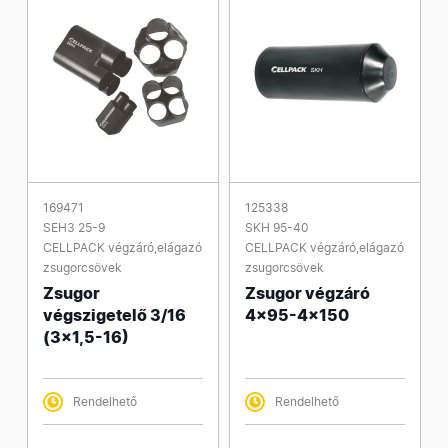
169471
125338
SEH3 25-9
SKH 95-40
CELLPACK végzáró,elágazó
CELLPACK végzáró,elágazó
zsugorcsövek
zsugorcsövek
Zsugor
Zsugor végzáró
végszigetelő 3/16
4x95-4x150
(3x1,5-16)
Rendelhető
Rendelhető