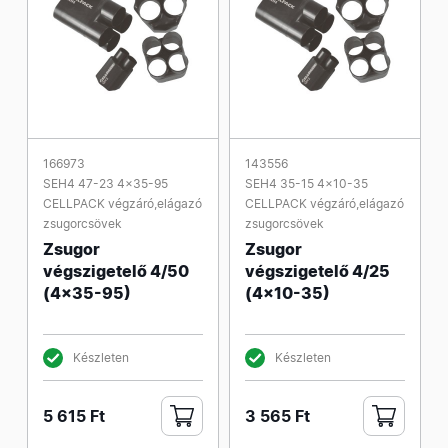
166973
143556
SEH4 47-23 4x35-95
SEH4 35-15 4x10-35
CELLPACK végzáró,elágazó
CELLPACK végzáró,elágazó
zsugorcsövek
zsugorcsövek
Zsugor
Zsugor
végszigetelő 4/50
végszigetelő 4/25
(4x35-95)
(4x10-35)
Készleten
Készleten
5 615 Ft
3 565 Ft