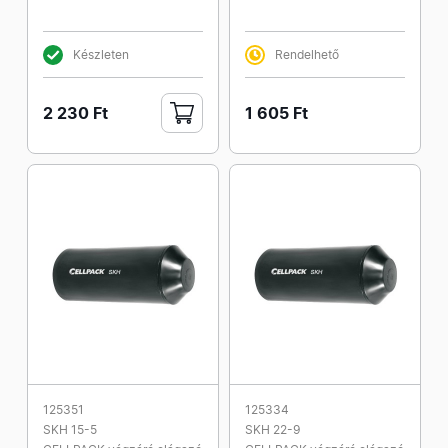
Készleten
Rendelhető
2 230 Ft
1 605 Ft
125351
125334
SKH 15-5
SKH 22-9