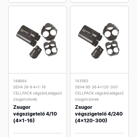
148844
143563
SEH4 28-9 4x1-16
SEH4 95-36 4x120-300
CELLPACK végzáró,elágazó
CELLPACK végzáró,elágazó
zsugorcsövek
zsugorcsövek
Zsugor
Zsugor
végszigetelő 4/10
végszigetelő 4/240
(4x1-16)
(4x120-300)