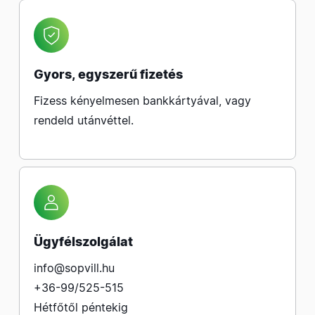
Gyors, egyszerű fizetés
Fizess kényelmesen bankkártyával, vagy
rendeld utánvéttel.
Ügyfélszolgálat
info@sopvill.hu
+36-99/525-515
Hétfőtől péntekig