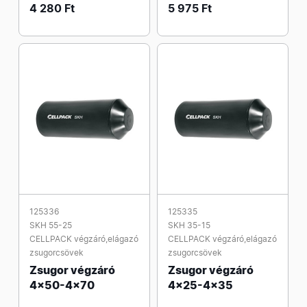
4 280 Ft
5 975 Ft
125336
125335
SKH 55-25
SKH 35-15
CELLPACK végzáró,elágazó
CELLPACK végzáró,elágazó
zsugorcsövek
zsugorcsövek
Zsugor végzáró
Zsugor végzáró
4x50-4x70
4x25-4x35