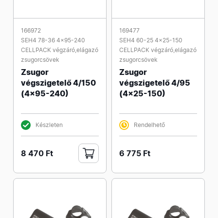
166972
169477
SEH4 78-36 4x95-240
SEH4 60-25 4x25-150
CELLPACK végzáró,elágazó
CELLPACK végzáró,elágazó
zsugorcsövek
zsugorcsövek
Zsugor
Zsugor
végszigetelő 4/150
végszigetelő 4/95
(4x95-240)
(4x25-150)
Készleten
Rendelhető
8 470 Ft
6 775 Ft