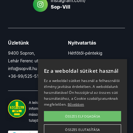
instagram.com/
Sop-Vill
Üzletünk
Nyitvatartás
9400 Sopron,
Hétfőtől-péntekig
Lehár Ferenc utca 17/B
7:30-16:30
info@sopvill.hu
Szombaton
Ez a weboldal sütiket használ
+36-99/525-515
7:30-12:30
Ez a weboldal sütiket használ a felhasználói
élmény javítása érdekében. A weboldalunk
használatával Ön hozzájárul az összes süti
használatához, a Cookie szabályzatunknak
A leírások, fotók, logók, és minden egyéb azon szereplő
megfelelően.
Bővebben
információ cégünk szellemi tulajdonát képezik. Azok
másolása, üzleti célú felhasználása kizárólag a jog
ÖSSZES ELFOGADÁSA
tulajdonosának beleegyezésével történhet.
ÖSSZES ELUTASÍTÁSA