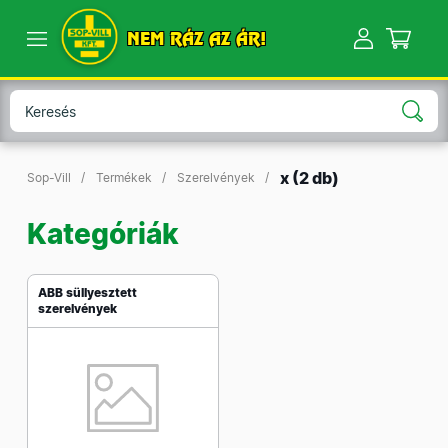
NEM RÁZ AZ ÁR!
x
(2 db)
Sop-Vill
Termékek
Szerelvények
Kategóriák
ABB süllyesztett
szerelvények