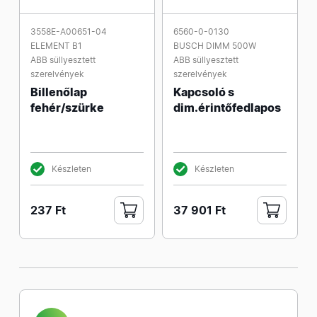
3558E-A00651-04
6560-0-0130
ELEMENT B1
BUSCH DIMM 500W
ABB süllyesztett
ABB süllyesztett
szerelvények
szerelvények
Billenőlap
Kapcsoló s
fehér/szürke
dim.érintőfedlapos
Készleten
Készleten
237 Ft
37 901 Ft