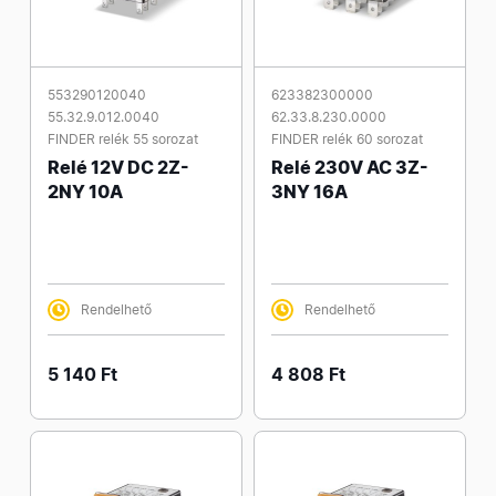
553290120040
623382300000
55.32.9.012.0040
62.33.8.230.0000
FINDER relék 55 sorozat
FINDER relék 60 sorozat
Relé 12V DC 2Z-
Relé 230V AC 3Z-
2NY 10A
3NY 16A
Rendelhető
Rendelhető
5 140 Ft
4 808 Ft