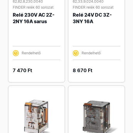
62.82.8.230.0040
62.33.9.024.0040
FINDER relék 60 sorozat
FINDER relék 60 sorozat
Relé 230V AC 2Z-
Relé 24V DC 3Z-
2NY 16A sarus
3NY 16A
Rendelhető
Rendelhető
7 470 Ft
8 670 Ft