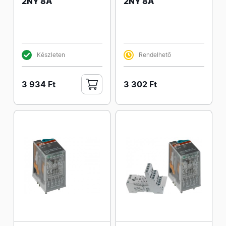
2NY 8A
2NY 8A
Készleten
Rendelhető
3 934 Ft
3 302 Ft