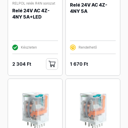
RELPOL relék R4N sorozat
Relé 24V AC 4Z-
Relé 24V AC 4Z-
4NY 5A
4NY 5A+LED
Készleten
Rendelhető
2 304 Ft
1 670 Ft