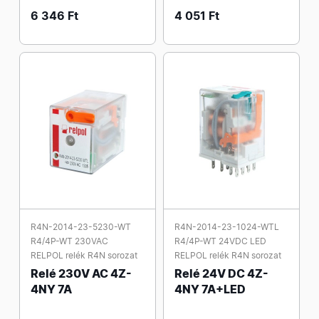
6 346 Ft
4 051 Ft
R4N-2014-23-5230-WT
R4N-2014-23-1024-WTL
R4/4P-WT 230VAC
R4/4P-WT 24VDC LED
RELPOL relék R4N sorozat
RELPOL relék R4N sorozat
Relé 230V AC 4Z-
Relé 24V DC 4Z-
4NY 7A
4NY 7A+LED