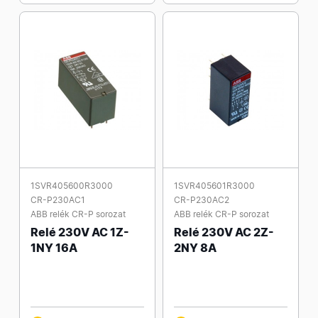
1SVR405600R3000
1SVR405601R3000
CR-P230AC1
CR-P230AC2
ABB relék CR-P sorozat
ABB relék CR-P sorozat
Relé 230V AC 1Z-
Relé 230V AC 2Z-
1NY 16A
2NY 8A