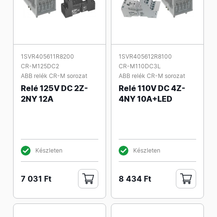
1SVR405611R8200
1SVR405612R8100
CR-M125DC2
CR-M110DC3L
ABB relék CR-M sorozat
ABB relék CR-M sorozat
Relé 125V DC 2Z-
Relé 110V DC 4Z-
2NY 12A
4NY 10A+LED
Készleten
Készleten
7 031 Ft
8 434 Ft