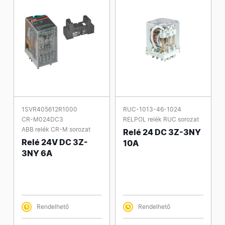
1SVR405612R1000
RUC-1013-46-1024
CR-M024DC3
RELPOL relék RUC sorozat
ABB relék CR-M sorozat
Relé 24 DC 3Z-3NY
Relé 24V DC 3Z-
10A
3NY 6A
Rendelhető
Rendelhető