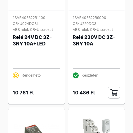
1SVR405622R1100
1SVR405622R9000
CR-U024DC3L
CR-U220DC3
ABB relék CR-U sorozat
ABB relék CR-U sorozat
Relé 24V DC 3Z-
Relé 230V DC 3Z-
3NY 10A+LED
3NY 10A
Rendelhető
Készleten
10 761 Ft
10 486 Ft