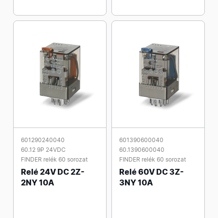
601290240040
601390600040
60.12 9P 24VDC
60.1390600040
FINDER relék 60 sorozat
FINDER relék 60 sorozat
Relé 24V DC 2Z-
Relé 60V DC 3Z-
2NY 10A
3NY 10A