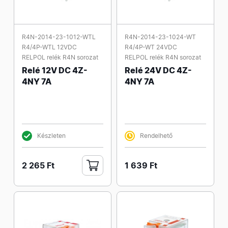
R4N-2014-23-1012-WTL
R4N-2014-23-1024-WT
R4/4P-WTL 12VDC
R4/4P-WT 24VDC
RELPOL relék R4N sorozat
RELPOL relék R4N sorozat
Relé 12V DC 4Z-
Relé 24V DC 4Z-
4NY 7A
4NY 7A
Készleten
Rendelhető
2 265 Ft
1 639 Ft