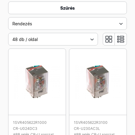
Szűrés
Rendezés
48 db / oldal
1SVR405622R1000
1SVR405622R3100
CR-U024DC3
CR-U230AC3L
ABB relék CR-U sorozat
ABB relék CR-U sorozat