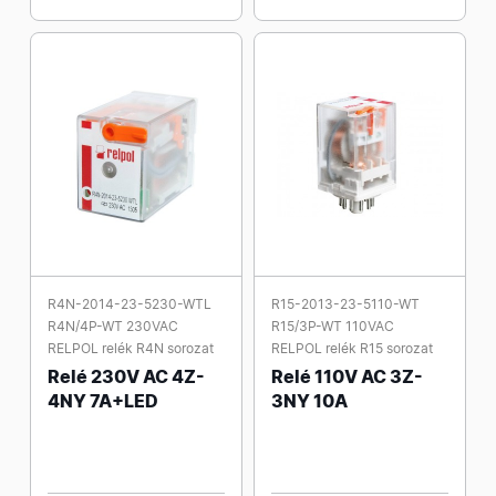
R4N-2014-23-5230-WTL
R15-2013-23-5110-WT
R4N/4P-WT 230VAC
R15/3P-WT 110VAC
RELPOL relék R4N sorozat
RELPOL relék R15 sorozat
Relé 230V AC 4Z-
Relé 110V AC 3Z-
4NY 7A+LED
3NY 10A