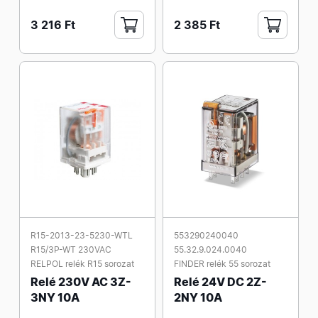
3 216 Ft
2 385 Ft
R15-2013-23-5230-WTL
553290240040
R15/3P-WT 230VAC
55.32.9.024.0040
RELPOL relék R15 sorozat
FINDER relék 55 sorozat
Relé 230V AC 3Z-
Relé 24V DC 2Z-
3NY 10A
2NY 10A