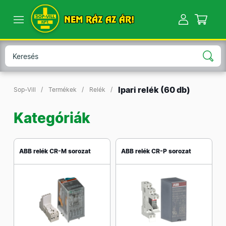
NEM RÁZ AZ ÁR!
Ipari relék
(60 db)
Sop-Vill
Termékek
Relék
Kategóriák
ABB relék CR-M sorozat
ABB relék CR-P sorozat