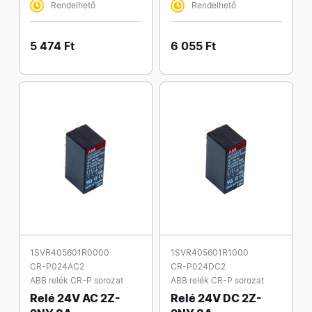
Rendelhető
Rendelhető
5 474 Ft
6 055 Ft
1SVR405601R0000
1SVR405601R1000
CR-P024AC2
CR-P024DC2
ABB relék CR-P sorozat
ABB relék CR-P sorozat
Relé 24V AC 2Z-
Relé 24V DC 2Z-