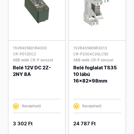
1SVR405601R4000
1SVR405606R3013
CR-P012DC2
CR-P230AC2GLC92
ABB relék CR-P sorozat
ABB relék CR-P sorozat
Relé 12V DC 2Z-
Relé foglalat TS35
2NY 8A
10 lábú
16x82x98mm
Rendelhető
Rendelhető
3 302 Ft
24 787 Ft