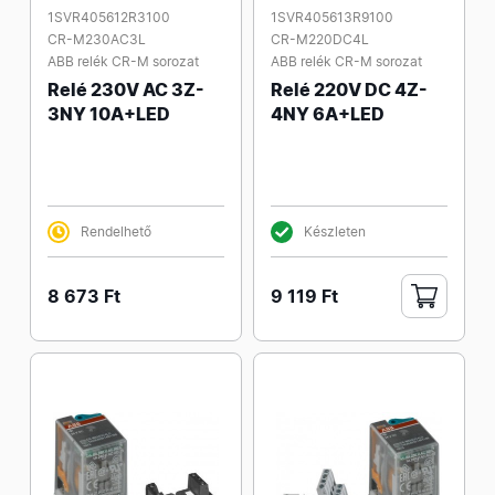
1SVR405612R3100
1SVR405613R9100
CR-M230AC3L
CR-M220DC4L
ABB relék CR-M sorozat
ABB relék CR-M sorozat
Relé 230V AC 3Z-
Relé 220V DC 4Z-
3NY 10A+LED
4NY 6A+LED
Rendelhető
Készleten
8 673 Ft
9 119 Ft