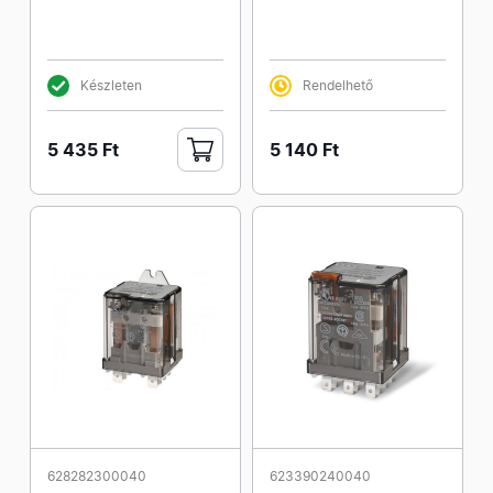
Készleten
Rendelhető
5 435 Ft
5 140 Ft
628282300040
623390240040