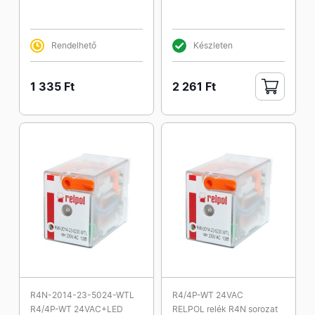
Rendelhető
Készleten
1 335 Ft
2 261 Ft
R4N-2014-23-5024-WTL
R4/4P-WT 24VAC
R4/4P-WT 24VAC+LED
RELPOL relék R4N sorozat