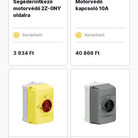
Segédérintkező
Motorvédő
motorvédő 2Z-0NY
kapcsoló 10A
oldalra
Rendelhető
Rendelhető
3 934 Ft
40 866 Ft