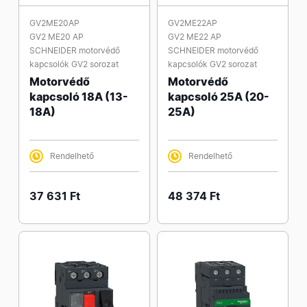
GV2ME20AP
GV2ME22AP
GV2 ME20 AP
GV2 ME22 AP
SCHNEIDER motorvédő
SCHNEIDER motorvédő
kapcsolók GV2 sorozat
kapcsolók GV2 sorozat
Motorvédő
Motorvédő
kapcsoló 18A (13-
kapcsoló 25A (20-
18A)
25A)
Rendelhető
Rendelhető
37 631 Ft
48 374 Ft