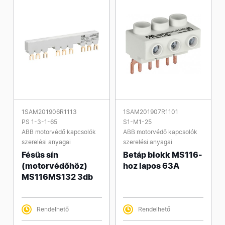
1SAM201906R1113
1SAM201907R1101
PS 1-3-1-65
S1-M1-25
ABB motorvédő kapcsolók
ABB motorvédő kapcsolók
szerelési anyagai
szerelési anyagai
Fésüs sín
Betáp blokk MS116-
(motorvédőhöz)
hoz lapos 63A
MS116MS132 3db
Rendelhető
Rendelhető