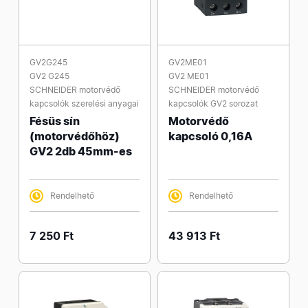
GV2G245
GV2ME01
GV2 G245
GV2 ME01
SCHNEIDER motorvédő
SCHNEIDER motorvédő
kapcsolók szerelési anyagai
kapcsolók GV2 sorozat
Fésüs sín
Motorvédő
(motorvédőhöz)
kapcsoló 0,16A
GV2 2db 45mm-es
Rendelhető
Rendelhető
7 250 Ft
43 913 Ft