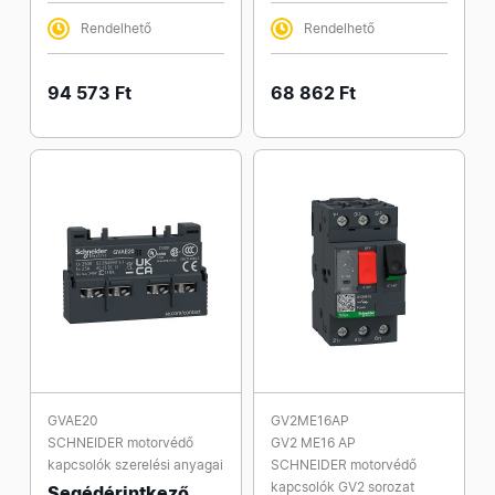
Rendelhető
Rendelhető
94 573 Ft
68 862 Ft
GVAE20
GV2ME16AP
SCHNEIDER motorvédő
GV2 ME16 AP
kapcsolók szerelési anyagai
SCHNEIDER motorvédő
kapcsolók GV2 sorozat
Segédérintkező