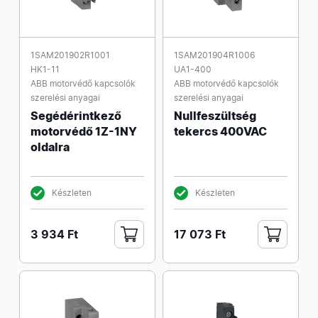
1SAM201902R1001
1SAM201904R1006
HK1-11
UA1-400
ABB motorvédő kapcsolók
ABB motorvédő kapcsolók
szerelési anyagai
szerelési anyagai
Segédérintkező
Nullfeszültség
motorvédő 1Z-1NY
tekercs 400VAC
oldalra
Készleten
Készleten
3 934 Ft
17 073 Ft