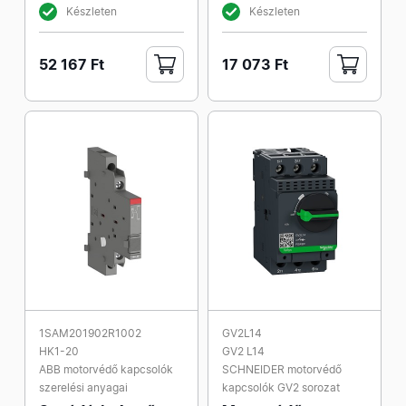
Készleten
Készleten
52 167 Ft
17 073 Ft
1SAM201902R1002
GV2L14
HK1-20
GV2 L14
ABB motorvédő kapcsolók
SCHNEIDER motorvédő
szerelési anyagai
kapcsolók GV2 sorozat