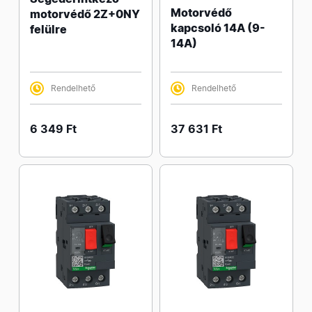
Motorvédő
motorvédő 2Z+0NY
kapcsoló 14A (9-
felülre
14A)
Rendelhető
Rendelhető
6 349 Ft
37 631 Ft