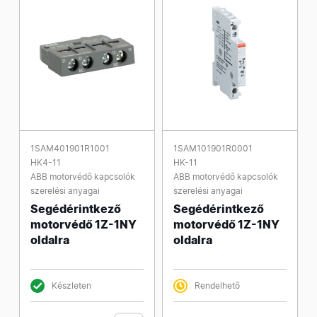
1SAM401901R1001
1SAM101901R0001
HK4-11
HK-11
ABB motorvédő kapcsolók
ABB motorvédő kapcsolók
szerelési anyagai
szerelési anyagai
Segédérintkező
Segédérintkező
motorvédő 1Z-1NY
motorvédő 1Z-1NY
oldalra
oldalra
Készleten
Rendelhető