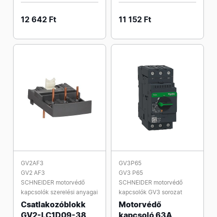
12 642 Ft
11 152 Ft
GV2AF3
GV3P65
GV2 AF3
GV3 P65
SCHNEIDER motorvédő
SCHNEIDER motorvédő
kapcsolók szerelési anyagai
kapcsolók GV3 sorozat
Csatlakozóblokk
Motorvédő
GV2-LC1D09-38
kapcsoló 63A