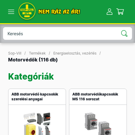
NEM RÁZ AZ ÁR!
Sop-Vill
Termékek
Energiaelosztás, vezérlés
Motorvédők
(116 db)
Kategóriák
ABB motorvédő kapcsolók
ABB motorvédőkapcsolók
szerelési anyagai
MS 116 sorozat