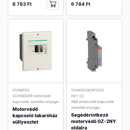
6 783 Ft
6 784 Ft
GV2MP02
1SAM201902R1003
SCHNEIDER motorvédő
HK1-02
kapcsolók szerelési anyagai
ABB motorvédő kapcsolók
szerelési anyagai
Motorvédő
Segédérintkező
kapcsoló takaróház
motorvédő 0Z-2NY
süllyesztet
oldalra