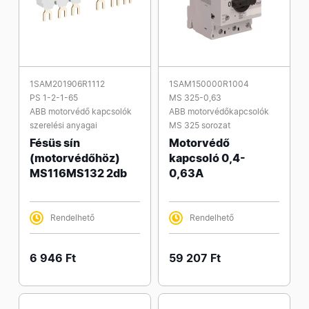
1SAM201906R1112
1SAM150000R1004
PS 1-2-1-65
MS 325-0,63
ABB motorvédő kapcsolók
ABB motorvédőkapcsolók
szerelési anyagai
MS 325 sorozat
Fésüs sín
Motorvédő
(motorvédőhöz)
kapcsoló 0,4-
MS116MS132 2db
0,63A
Rendelhető
Rendelhető
6 946 Ft
59 207 Ft