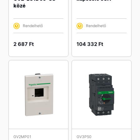
közé
Rendelhető
Rendelhető
2 687 Ft
104 332 Ft
GV2MP01
GV3P50