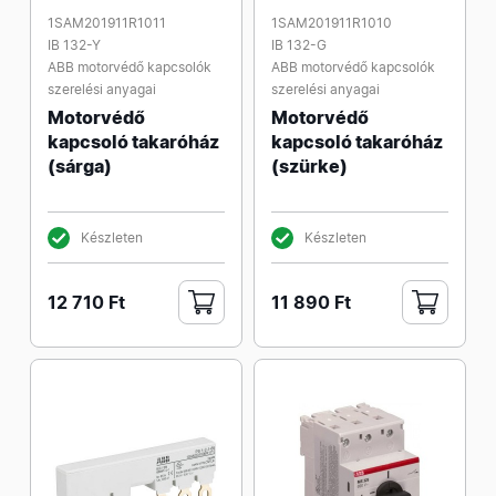
1SAM201911R1011
1SAM201911R1010
IB 132-Y
IB 132-G
ABB motorvédő kapcsolók
ABB motorvédő kapcsolók
szerelési anyagai
szerelési anyagai
Motorvédő
Motorvédő
kapcsoló takaróház
kapcsoló takaróház
(sárga)
(szürke)
Készleten
Készleten
12 710 Ft
11 890 Ft