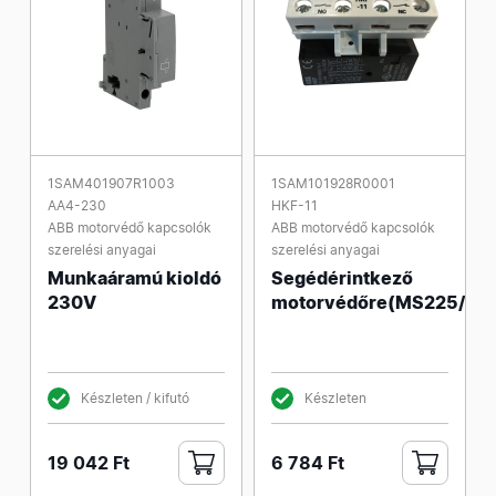
1SAM401907R1003
1SAM101928R0001
AA4-230
HKF-11
ABB motorvédő kapcsolók
ABB motorvédő kapcsolók
szerelési anyagai
szerelési anyagai
Munkaáramú kioldó
Segédérintkező
230V
motorvédőre(MS225/32
Készleten / kifutó
Készleten
19 042 Ft
6 784 Ft