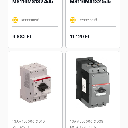
MS116MS132 4db
MS116MS132 5db
Rendelhető
Rendelhető
9 682 Ft
11 120 Ft
1SAM150000R1010
1SAM550000R1009
MS 325-9
MS 495 70-90A