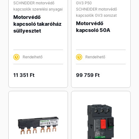
SCHNEIDER motorvédő
GV3 P50
kapcsolók szerelési anyagai
SCHNEIDER motorvédő
kapcsolók GV3 sorozat
Motorvédő
Motorvédő
kapcsoló takaróház
kapcsoló 50A
süllyesztet
Rendelhető
Rendelhető
11 351 Ft
99 759 Ft