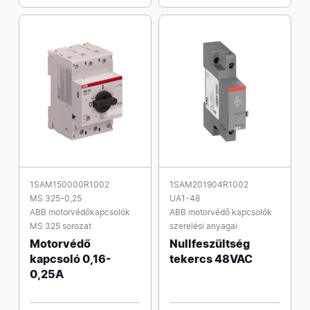
1SAM150000R1002
1SAM201904R1002
MS 325-0,25
UA1-48
ABB motorvédőkapcsolók
ABB motorvédő kapcsolók
MS 325 sorozat
szerelési anyagai
Motorvédő
Nullfeszültség
kapcsoló 0,16-
tekercs 48VAC
0,25A