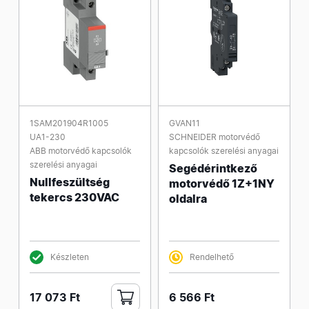
1SAM201904R1005
GVAN11
UA1-230
SCHNEIDER motorvédő
ABB motorvédő kapcsolók
kapcsolók szerelési anyagai
szerelési anyagai
Segédérintkező
Nullfeszültség
motorvédő 1Z+1NY
tekercs 230VAC
oldalra
Készleten
Rendelhető
17 073 Ft
6 566 Ft