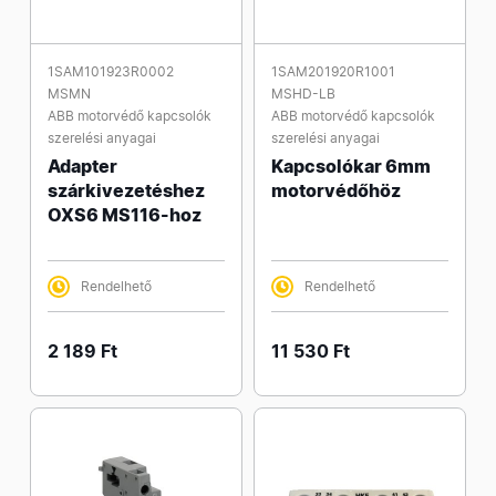
1SAM101923R0002
1SAM201920R1001
MSMN
MSHD-LB
ABB motorvédő kapcsolók
ABB motorvédő kapcsolók
szerelési anyagai
szerelési anyagai
Adapter
Kapcsolókar 6mm
szárkivezetéshez
motorvédőhöz
OXS6 MS116-hoz
Rendelhető
Rendelhető
2 189 Ft
11 530 Ft