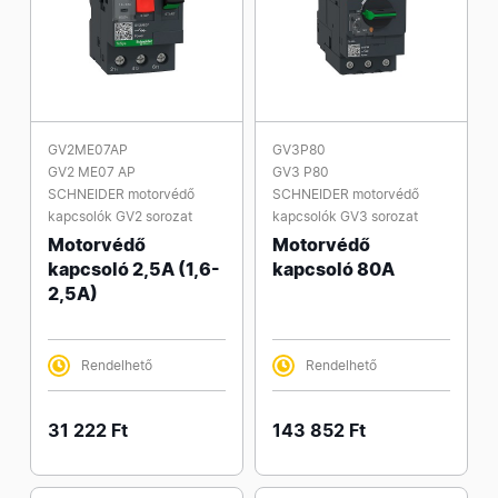
GV2ME07AP
GV3P80
GV2 ME07 AP
GV3 P80
SCHNEIDER motorvédő
SCHNEIDER motorvédő
kapcsolók GV2 sorozat
kapcsolók GV3 sorozat
Motorvédő
Motorvédő
kapcsoló 2,5A (1,6-
kapcsoló 80A
2,5A)
Rendelhető
Rendelhető
31 222 Ft
143 852 Ft