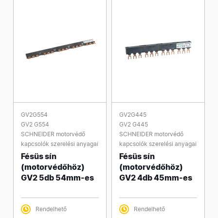
GV2G554
GV2G445
GV2 G554
GV2 G445
SCHNEIDER motorvédő
SCHNEIDER motorvédő
kapcsolók szerelési anyagai
kapcsolók szerelési anyagai
Fésüs sín
Fésüs sín
(motorvédőhöz)
(motorvédőhöz)
GV2 5db 54mm-es
GV2 4db 45mm-es
Rendelhető
Rendelhető