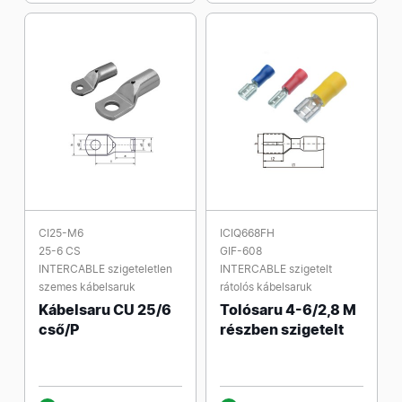
CI25-M6
ICIQ668FH
25-6 CS
GIF-608
INTERCABLE szigeteletlen
INTERCABLE szigetelt
szemes kábelsaruk
rátolós kábelsaruk
Kábelsaru CU 25/6
Tolósaru 4-6/2,8 M
cső/P
részben szigetelt