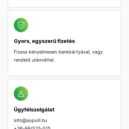
Gyors, egyszerű fizetés
Fizess kényelmesen bankkártyával, vagy
rendeld utánvéttel.
Ügyfélszolgálat
info@sopvill.hu
+36-99/525-515