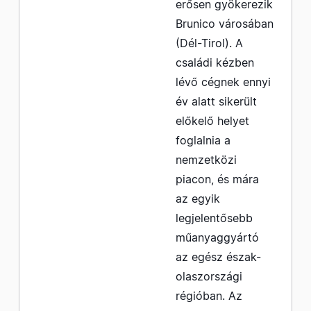
erősen gyökerezik
Brunico városában
(Dél-Tirol). A
családi kézben
lévő cégnek ennyi
év alatt sikerült
előkelő helyet
foglalnia a
nemzetközi
piacon, és mára
az egyik
legjelentősebb
műanyaggyártó
az egész észak-
olaszországi
régióban. Az