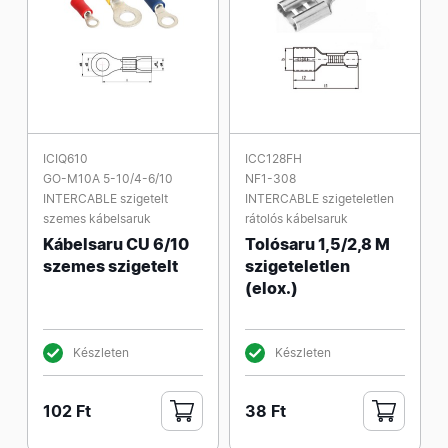
ICIQ610
ICC128FH
GO-M10A 5-10/4-6/10
NF1-308
INTERCABLE szigetelt
INTERCABLE szigeteletlen
szemes kábelsaruk
rátolós kábelsaruk
Kábelsaru CU 6/10
Tolósaru 1,5/2,8 M
szemes szigetelt
szigeteletlen
(elox.)
Készleten
Készleten
102 Ft
38 Ft