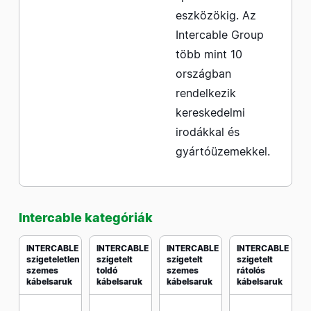
eszközökig. Az
Intercable Group
több mint 10
országban
rendelkezik
kereskedelmi
irodákkal és
gyártóüzemekkel.
Intercable kategóriák
INTERCABLE
INTERCABLE
INTERCABLE
INTERCABLE
szigeteletlen
szigetelt
szigetelt
szigetelt
szemes
toldó
szemes
rátolós
kábelsaruk
kábelsaruk
kábelsaruk
kábelsaruk