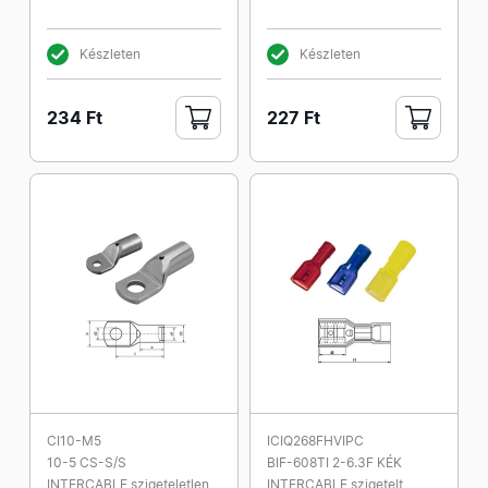
Készleten
Készleten
234 Ft
227 Ft
CI10-M5
ICIQ268FHVIPC
10-5 CS-S/S
BIF-608TI 2-6.3F KÉK
INTERCABLE szigeteletlen
INTERCABLE szigetelt