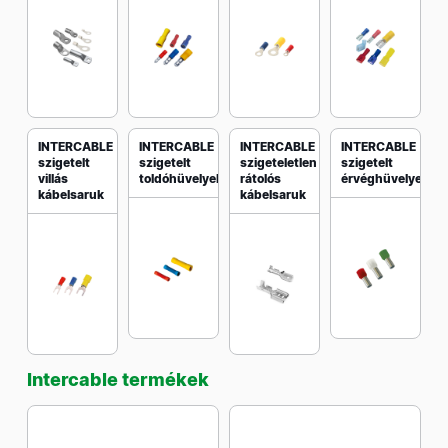
INTERCABLE
INTERCABLE
INTERCABLE
INTERCABLE
szigetelt
szigetelt
szigeteletlen
szigetelt
villás
toldóhüvelyek
rátolós
érvéghüvelyek
kábelsaruk
kábelsaruk
Intercable termékek