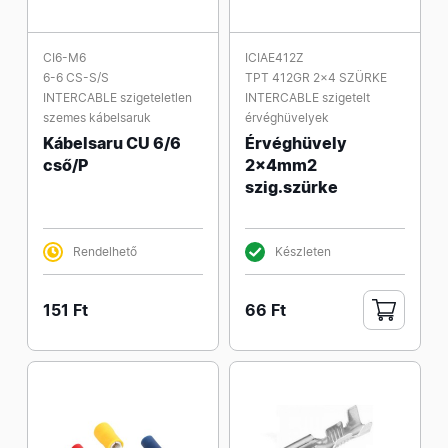
CI6-M6
ICIAE412Z
6-6 CS-S/S
TPT 412GR 2x4 SZÜRKE
INTERCABLE szigeteletlen
INTERCABLE szigetelt
szemes kábelsaruk
érvéghüvelyek
Kábelsaru CU 6/6
Érvéghüvely
cső/P
2x4mm2
szig.szürke
Rendelhető
Készleten
151 Ft
66 Ft