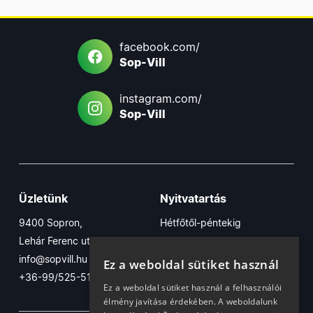
facebook.com/
Sop-Vill
instagram.com/
Sop-Vill
Üzletünk
Nyitvatartás
9400 Sopron,
Hétfőtől-péntekig
Lehár Ferenc utca 17/B
7:30-16:30
info@sopvill.hu
Szombaton
Ez a weboldal sütiket használ
+36-99/525-515
7:30-12:30
Ez a weboldal sütiket használ a felhasználói
élmény javítása érdekében. A weboldalunk