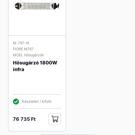
M-767-N
FIORE M767
MOEL hősugárzók
Hősugárzó 1800W
infra
Készleten / kifutó
76 735 Ft