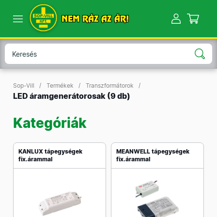
NEM RÁZ AZ ÁR!
Sop-Vill
Termékek
Transzformátorok
LED áramgenerátorosak
(9 db)
Kategóriák
KANLUX tápegységek
MEANWELL tápegységek
fix.árammal
fix.árammal