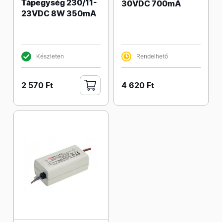
Tápegység 230/11-
30VDC 700mA
23VDC 8W 350mA
Készleten
Rendelhető
2 570 Ft
4 620 Ft