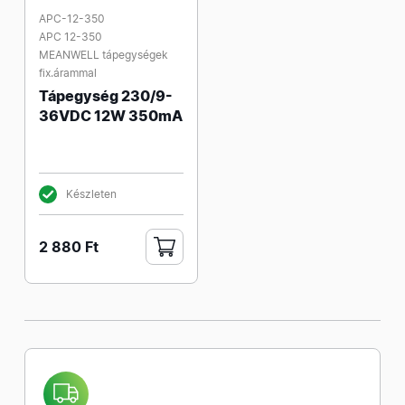
APC-12-350
APC 12-350
MEANWELL tápegységek
fix.árammal
Tápegység 230/9-
36VDC 12W 350mA
Készleten
2 880 Ft