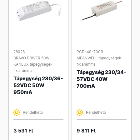
28028
PCD-40-700B
BRAVO DRIVER 50W
MEANWELL tápegységek
KANLUX tápegységek
fix.árammal
fix.árammal
Tápegység 230/34-
Tápegység 230/36-
57VDC 40W
52VDC 50W
700mA
950mA
Rendelhető
Rendelhető
3 531 Ft
9 811 Ft