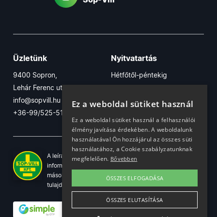
Üzletünk
Nyitvatartás
9400 Sopron,
Hétfőtől-péntekig
Lehár Ferenc utca 17/B
7:30-16:30
info@sopvill.hu
Szombaton
Ez a weboldal sütiket használ
+36-99/525-515
7:30-12:30
Ez a weboldal sütiket használ a felhasználói
élmény javítása érdekében. A weboldalunk
használatával Ön hozzájárul az összes süti
használatához, a Cookie szabályzatunknak
A leírások, fotók, logók, és minden egyéb azon szereplő
megfelelően.
Bővebben
információ cégünk szellemi tulajdonát képezik. Azok
másolása, üzleti célú felhasználása kizárólag a jog
ÖSSZES ELFOGADÁSA
tulajdonosának beleegyezésével történhet.
ÖSSZES ELUTASÍTÁSA