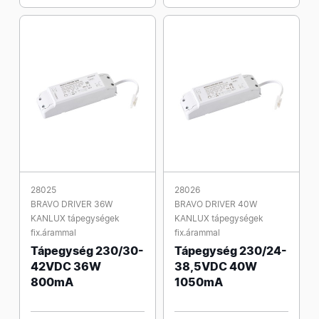
28025
28026
BRAVO DRIVER 36W
BRAVO DRIVER 40W
KANLUX tápegységek
KANLUX tápegységek
fix.árammal
fix.árammal
Tápegység 230/30-
Tápegység 230/24-
42VDC 36W
38,5VDC 40W
800mA
1050mA