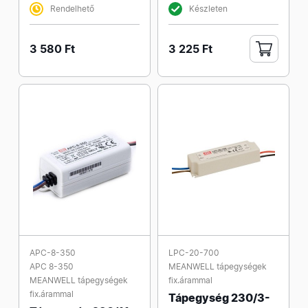
Rendelhető
Készleten
3 580 Ft
3 225 Ft
APC-8-350
LPC-20-700
APC 8-350
MEANWELL tápegységek
MEANWELL tápegységek
fix.árammal
fix.árammal
Tápegység 230/3-