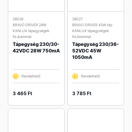
28029
28027
BRAVO DRIVER 28W
BRAVO DRIVER 45W táp
KANLUX tápegységek
KANLUX tápegységek
fix.árammal
fix.árammal
Tápegység 230/30-
Tápegység 230/36-
42VDC 28W 750mA
52VDC 45W
1050mA
Rendelhető
Rendelhető
3 465 Ft
3 785 Ft