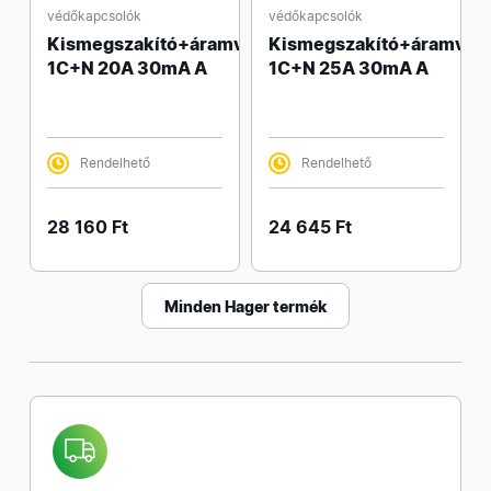
védőkapcsolók
védőkapcsolók
Kismegszakító+áramvédő
Kismegszakító+áramvéd
1C+N 20A 30mA A
1C+N 25A 30mA A
Rendelhető
Rendelhető
28 160 Ft
24 645 Ft
Minden Hager termék