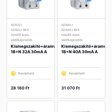
AD932J
AD940J
AD932J 6KA
AD940J 6KA
HAGER áram-
HAGER áram-
védőkapcsolók
védőkapcsolók
Kismegszakító+áramvédő
Kismegszakító+áramvéd
1B+N 32A 30mA A
1B+N 40A 30mA A
Rendelhető
Rendelhető
28 160 Ft
31 070 Ft