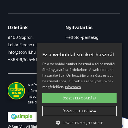
Üzletünk
Nyitvatartás
9400 Sopron,
Hétfőtől-péntekig
Lehár Ferenc utca 17/B
7:30-16:30
info@sopvill.hu
Szombaton
Ez a weboldal sütiket használ
+36-99/525-515
7:30-12:30
Ez a weboldal sütiket használ a felhasználói
élmény javítása érdekében. A weboldalunk
használatával Ön hozzájárul az összes süti
használatához, a Cookie szabályzatunknak
A leírások, fotók, logók, és minden egyéb azon szereplő
megfelelően.
Bővebben
információ cégünk szellemi tulajdonát képezik. Azok
másolása, üzleti célú felhasználása kizárólag a jog
ÖSSZES ELFOGADÁSA
tulajdonosának beleegyezésével történhet.
ÖSSZES ELUTASÍTÁSA
RÉSZLETEK MEGJELENÍTÉSE
© Sop-Vill. All Rights Reserved.