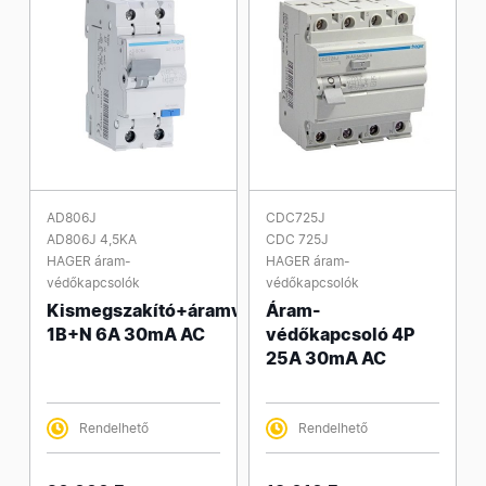
AD806J
CDC725J
AD806J 4,5KA
CDC 725J
HAGER áram-
HAGER áram-
védőkapcsolók
védőkapcsolók
Kismegszakító+áramvédő
Áram-
1B+N 6A 30mA AC
védőkapcsoló 4P
25A 30mA AC
Rendelhető
Rendelhető