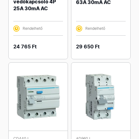
védőkapcsoló 4P
63A 30mA AC
25A 30mA AC
Rendelhető
Rendelhető
24 765 Ft
29 650 Ft
CD440J
AD960J