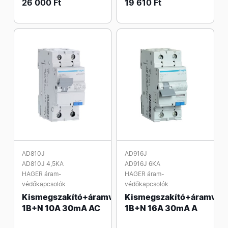
26 000 Ft
19 610 Ft
AD810J
AD916J
AD810J 4,5KA
AD916J 6KA
HAGER áram-
HAGER áram-
védőkapcsolók
védőkapcsolók
Kismegszakító+áramvédő
Kismegszakító+áramvéd
1B+N 10A 30mA AC
1B+N 16A 30mA A