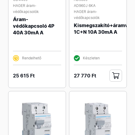
HAGER áram-
AD960J 6KA
védőkapcsolók
HAGER áram-
védőkapcsolók
Áram-
Kismegszakító+áramvéd
védőkapcsoló 4P
1C+N 10A 30mA A
40A 30mA A
Rendelhető
Készleten
25 615 Ft
27 770 Ft