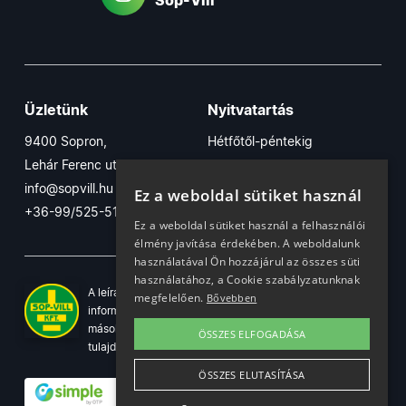
Sop-Vill
Üzletünk
Nyitvatartás
9400 Sopron,
Hétfőtől-péntekig
Lehár Ferenc utca 17/B
7:30-16:30
info@sopvill.hu
Szombaton
Ez a weboldal sütiket használ
+36-99/525-515
7:30-12:30
Ez a weboldal sütiket használ a felhasználói
élmény javítása érdekében. A weboldalunk
használatával Ön hozzájárul az összes süti
használatához, a Cookie szabályzatunknak
A leírások, fotók, logók, és minden egyéb azon szereplő
megfelelően.
Bővebben
információ cégünk szellemi tulajdonát képezik. Azok
másolása, üzleti célú felhasználása kizárólag a jog
ÖSSZES ELFOGADÁSA
tulajdonosának beleegyezésével történhet.
ÖSSZES ELUTASÍTÁSA