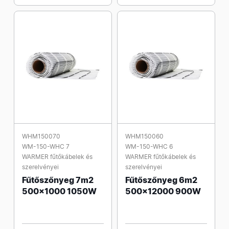
WHM150070
WHM150060
WM-150-WHC 7
WM-150-WHC 6
WARMER fűtőkábelek és
WARMER fűtőkábelek és
szerelvényei
szerelvényei
Fűtőszőnyeg 7m2
Fűtőszőnyeg 6m2
500x1000 1050W
500x12000 900W