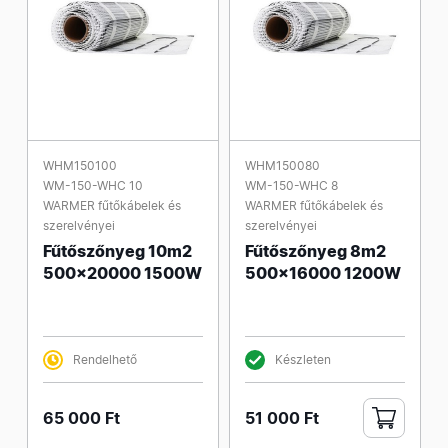
WHM150100
WHM150080
WM-150-WHC 10
WM-150-WHC 8
WARMER fűtőkábelek és
WARMER fűtőkábelek és
szerelvényei
szerelvényei
Fűtőszőnyeg 10m2
Fűtőszőnyeg 8m2
500x20000 1500W
500x16000 1200W
Rendelhető
Készleten
65 000 Ft
51 000 Ft