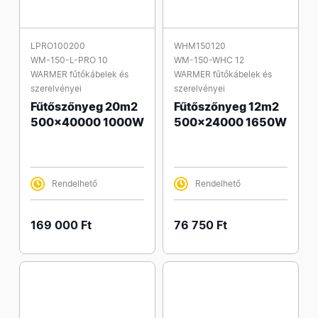
LPRO100200
WHM150120
WM-150-L-PRO 10
WM-150-WHC 12
WARMER fűtőkábelek és
WARMER fűtőkábelek és
szerelvényei
szerelvényei
Fűtőszőnyeg 20m2
Fűtőszőnyeg 12m2
500x40000 1000W
500x24000 1650W
Rendelhető
Rendelhető
169 000 Ft
76 750 Ft