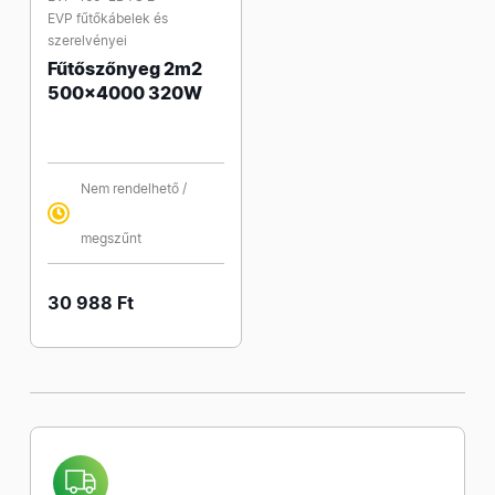
EVP fűtőkábelek és
szerelvényei
Fűtőszőnyeg 2m2
500x4000 320W
Nem rendelhető /
megszűnt
30 988 Ft