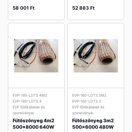
58 001 Ft
52 883 Ft
EVP-160-LDTS 4M2
EVP-160-LDTS 3M2
EVP-160-LDTS 4
EVP-160-LDTS 3
EVP fűtőkábelek és
EVP fűtőkábelek és
szerelvényei
szerelvényei
Fűtőszőnyeg 4m2
Fűtőszőnyeg 3m2
500x8000 640W
500x6000 480W