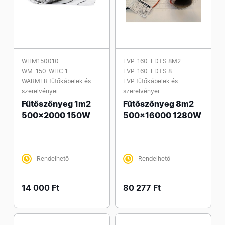
WHM150010
EVP-160-LDTS 8M2
WM-150-WHC 1
EVP-160-LDTS 8
WARMER fűtőkábelek és
EVP fűtőkábelek és
szerelvényei
szerelvényei
Fűtőszőnyeg 1m2
Fűtőszőnyeg 8m2
500x2000 150W
500x16000 1280W
Rendelhető
Rendelhető
14 000 Ft
80 277 Ft