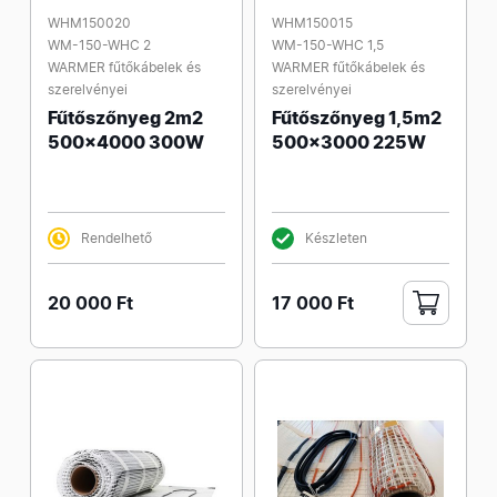
WHM150020
WHM150015
WM-150-WHC 2
WM-150-WHC 1,5
WARMER fűtőkábelek és
WARMER fűtőkábelek és
szerelvényei
szerelvényei
Fűtőszőnyeg 2m2
Fűtőszőnyeg 1,5m2
500x4000 300W
500x3000 225W
Rendelhető
Készleten
20 000 Ft
17 000 Ft