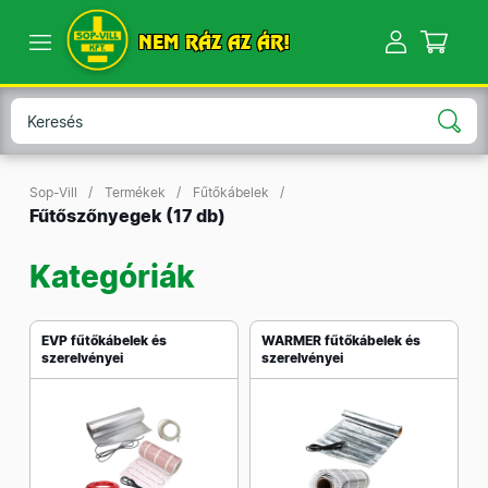
NEM RÁZ AZ ÁR!
Sop-Vill
Termékek
Fűtőkábelek
Fűtőszőnyegek
(17 db)
Kategóriák
EVP fűtőkábelek és
WARMER fűtőkábelek és
szerelvényei
szerelvényei