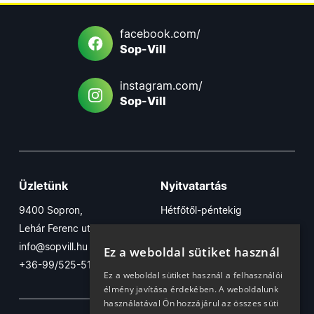
facebook.com/
Sop-Vill
instagram.com/
Sop-Vill
Üzletünk
Nyitvatartás
9400 Sopron,
Hétfőtől-péntekig
Lehár Ferenc utca 17/B
7:30-16:30
info@sopvill.hu
Szombaton
Ez a weboldal sütiket használ
+36-99/525-515
7:30-12:30
Ez a weboldal sütiket használ a felhasználói
élmény javítása érdekében. A weboldalunk
használatával Ön hozzájárul az összes süti