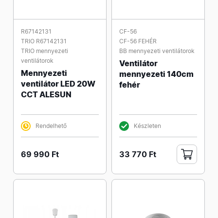
R67142131
CF-56
TRIO R67142131
CF-56 FEHÉR
TRIO mennyezeti
BB mennyezeti ventilátorok
ventilátorok
Ventilátor
Mennyezeti
mennyezeti 140cm
ventilátor LED 20W
fehér
CCT ALESUN
Rendelhető
Készleten
69 990 Ft
33 770 Ft