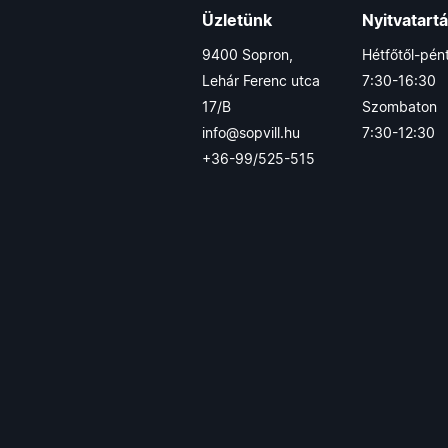
Üzletünk
Nyitvatart
9400 Sopron,
Hétfőtől-pén
Lehár Ferenc utca
7:30-16:30
17/B
Szombaton
info@sopvill.hu
7:30-12:30
+36-99/525-515