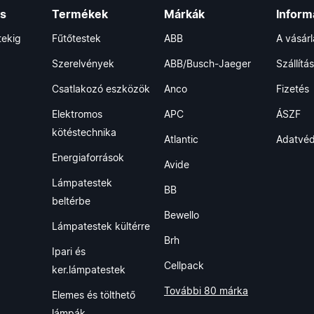
ás
Termékek
Márkák
Inform
tekig
Fűtőtestek
ABB
A vásár
Szerelvények
ABB/Busch-Jaeger
Szállítás
Csatlakozó eszközök
Anco
Fizetés
Elektromos
APC
ÁSZF
kötéstechnika
Atlantic
Adatvé
Energiaforrások
Avide
Lámpatestek
BB
beltérbe
Bewello
Lámpatestek kültérre
Brh
Ipari és
Cellpack
ker.lámpatestek
További 80 márka
Elemes és tölthető
lámpák