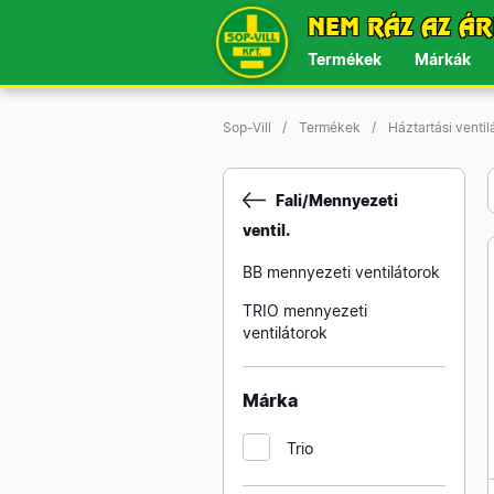
NEM RÁZ AZ ÁR
Termékek
Márkák
Sop-Vill
Termékek
Háztartási ventil
Fali/Mennyezeti
ventil.
BB mennyezeti ventilátorok
TRIO mennyezeti
ventilátorok
Márka
Trio