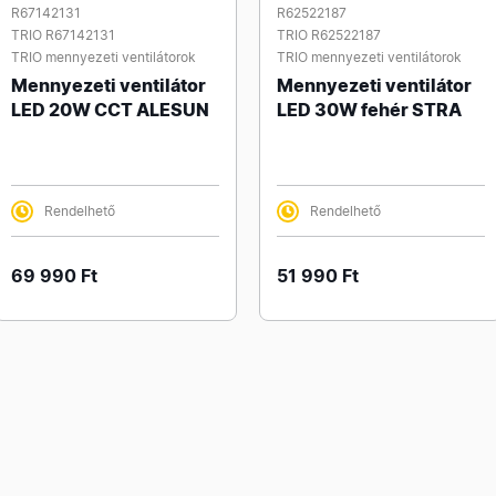
R67142131
R62522187
TRIO R67142131
TRIO R62522187
TRIO mennyezeti ventilátorok
TRIO mennyezeti ventilátorok
Mennyezeti ventilátor
Mennyezeti ventilátor
LED 20W CCT ALESUN
LED 30W fehér STRA
Rendelhető
Rendelhető
69 990 Ft
51 990 Ft