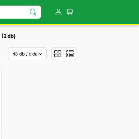
k
(2 db)
48 db / oldal