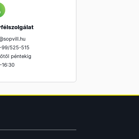
félszolgálat
@sopvill.hu
-99/525-515
őtől péntekig
-16:30