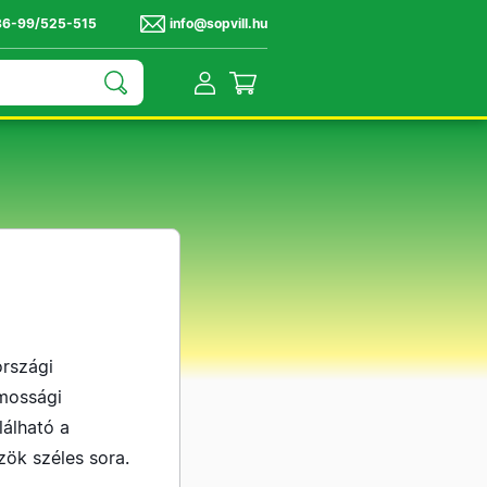
36-99/525-515
info@sopvill.hu
országi
amossági
lálható a
özök széles sora.