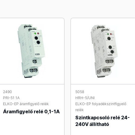
2490
5058
PRI-51 1A
HRH-5/UNI
ELKO-EP áramfigyelő relék
ELKO-EP folyadékszintfigyelő
relék
Áramfigyelő relé 0,1-1A
Szintkapcsoló relé 24-
240V állítható