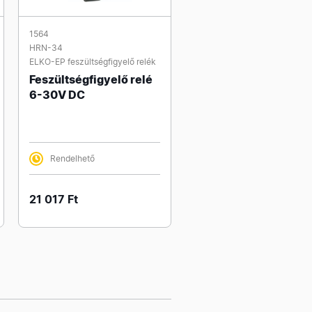
1564
HRN-34
ELKO-EP feszültségfigyelő relék
Feszültségfigyelő relé
6-30V DC
Rendelhető
21 017 Ft