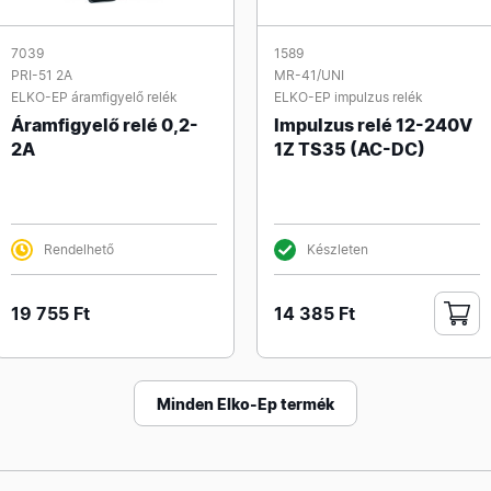
7039
1589
PRI-51 2A
MR-41/UNI
ELKO-EP áramfigyelő relék
ELKO-EP impulzus relék
Áramfigyelő relé 0,2-
Impulzus relé 12-240V
2A
1Z TS35 (AC-DC)
Rendelhető
Készleten
19 755 Ft
14 385 Ft
Minden Elko-Ep termék