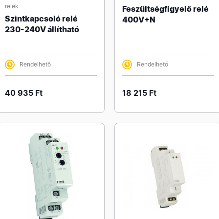
relék
Feszültségfigyelő relé
Szintkapcsoló relé
400V+N
230-240V állítható
Rendelhető
Rendelhető
40 935 Ft
18 215 Ft