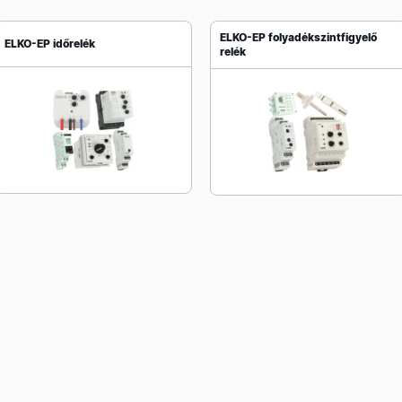
ELKO-EP folyadékszintfigyelő
ELKO-EP időrelék
relék