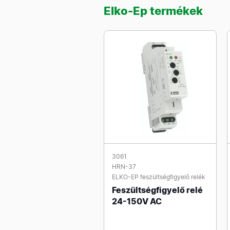
Elko-Ep termékek
3061
HRN-37
ELKO-EP feszültségfigyelő relék
Feszültségfigyelő relé
24-150V AC