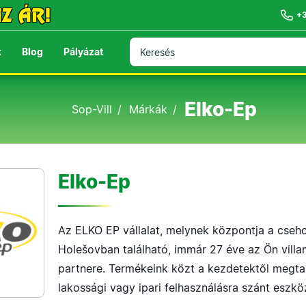
Z ÁR!
+
k
Blog
Pályázat
Elko-Ep
Sop-Vill
Márkák
Elko-Ep
Az ELKO EP vállalat, melynek központja a cseh
Holešovban található, immár 27 éve az Ön vill
partnere. Termékeink közt a kezdetektől megta
lakossági vagy ipari felhasználásra szánt eszk