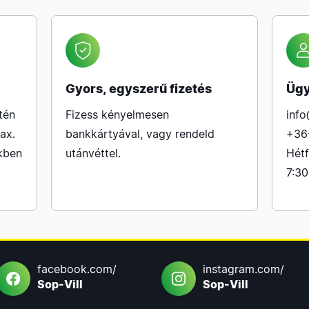
Gyors, egyszerű fizetés
Ügy
tén
Fizess kényelmesen
info
ax.
bankkártyával, vagy rendeld
+36
kben
utánvéttel.
Hétf
7:30
facebook.com/
instagram.com/
Sop-Vill
Sop-Vill