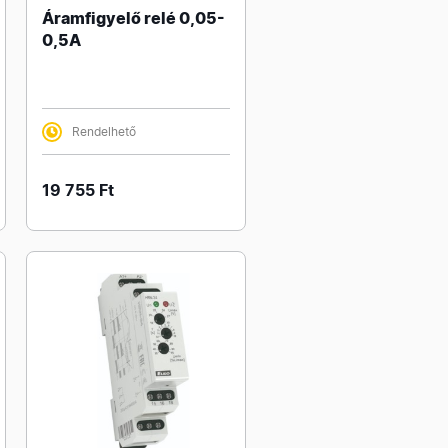
Áramfigyelő relé 0,05-
0,5A
Rendelhető
19 755 Ft