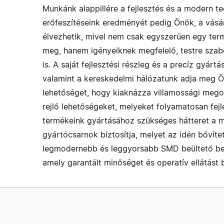
Munkánk alappillére a fejlesztés és a modern te
erőfeszítéseink eredményét pedig Önök, a vásá
élvezhetik, mivel nem csak egyszerűen egy ter
meg, hanem igényeiknek megfelelő, testre sza
is. A saját fejlesztési részleg és a precíz gyártás
valamint a kereskedelmi hálózatunk adja meg 
lehetőséget, hogy kiaknázza villamossági meg
rejlő lehetőségeket, melyeket folyamatosan fejl
termékeink gyártásához szükséges hátteret a 
gyártócsarnok biztosítja, melyet az idén bővíte
legmodernebb és leggyorsabb SMD beültető be
amely garantált minőséget és operatív ellátást b