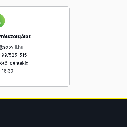
félszolgálat
@sopvill.hu
-99/525-515
őtől péntekig
-16:30