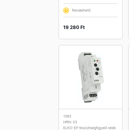
Rendelhető
19 280 Ft
1563
HRN-33
ELKO-EP feszültségfigyelő relék