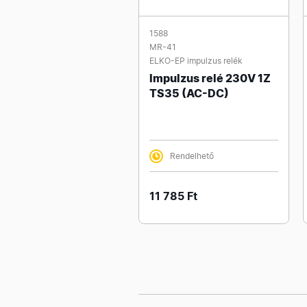
1588
MR-41
ELKO-EP impulzus relék
Impulzus relé 230V 1Z
TS35 (AC-DC)
Rendelhető
11 785 Ft