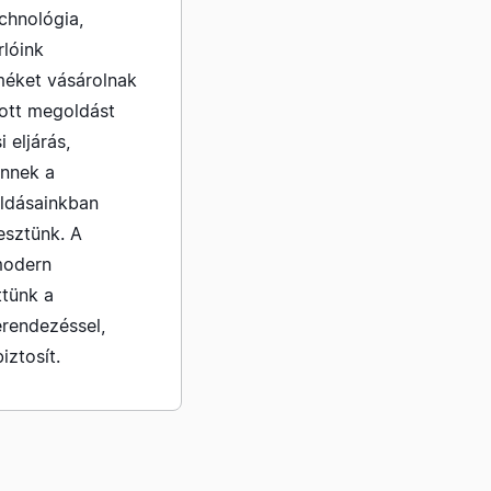
chnológia,
rlóink
méket vásárolnak
bott megoldást
i eljárás,
Önnek a
oldásainkban
esztünk. A
modern
ttünk a
rendezéssel,
iztosít.