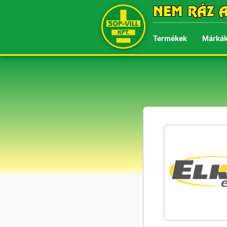
NEM RÁZ A
Termékek
Márká