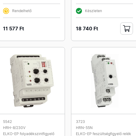
Rendelhető
Készleten
11 577 Ft
18 740 Ft
5542
3723
HRH-8/230V
HRN-55N
ELKO-EP folyadékszintfigyelő
ELKO-EP feszültségfigyelő relék