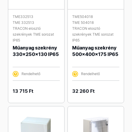
TME332513
TME504018
TME 332513
TME 504018
TRACON elosztó
TRACON elosztó
szekrények TME sorozat
szekrények TME sorozat
IP65
IP65
Műanyag szekrény
Műanyag szekrény
330x250x130 IP65
500x400x175 IP65
Rendelhető
Rendelhető
13 715 Ft
32 260 Ft