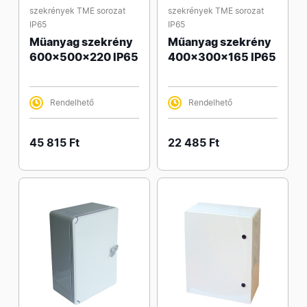
szekrények TME sorozat
szekrények TME sorozat
IP65
IP65
Müanyag szekrény
Műanyag szekrény
600x500x220 IP65
400x300x165 IP65
Rendelhető
Rendelhető
45 815 Ft
22 485 Ft