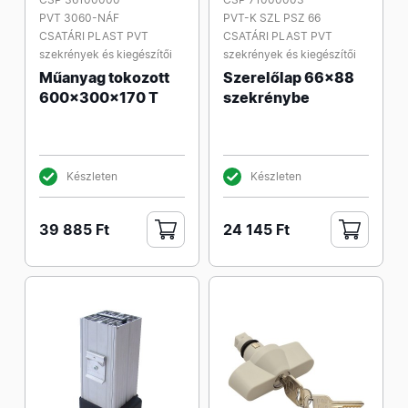
PVT 3060-NÁF
PVT-K SZL PSZ 66
CSATÁRI PLAST PVT
CSATÁRI PLAST PVT
szekrények és kiegészítői
szekrények és kiegészítői
Műanyag tokozott
Szerelőlap 66x88
600x300x170 T
szekrénybe
Készleten
Készleten
39 885 Ft
24 145 Ft