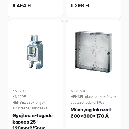
8 494 Ft
6 298 Ft
KS 120 F
MI 70800
KS 120F
HENSEL elosztó szekrények
HENSEL szekrények
átlátszó fedéllel IP65
alkatrészei, tartozékai
Műanyag tokozott
Gyűjtősín-fogadó
600x600x170 Á
kapocs 25-
120mm2/5mm