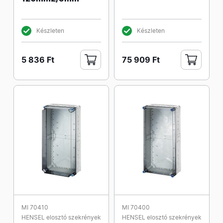
Készleten
Készleten
5 836 Ft
75 909 Ft
MI 70410
MI 70400
HENSEL elosztó szekrények
HENSEL elosztó szekrények