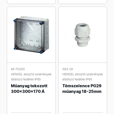
MI 70200
AKS 29
HENSEL elosztó szekrények
HENSEL elosztó szekrények
átlátszó fedéllel IP65
átlátszó fedéllel IP65
Műanyag tokozott
Tömszelence PG29
300x300x170 Á
műanyag 18-25mm