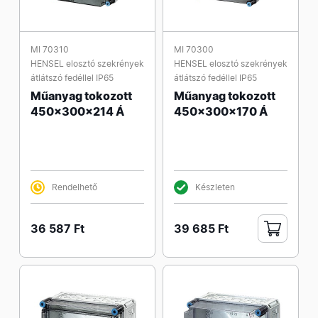
MI 70310
MI 70300
HENSEL elosztó szekrények
HENSEL elosztó szekrények
átlátszó fedéllel IP65
átlátszó fedéllel IP65
Műanyag tokozott
Műanyag tokozott
450x300x214 Á
450x300x170 Á
Rendelhető
Készleten
36 587 Ft
39 685 Ft