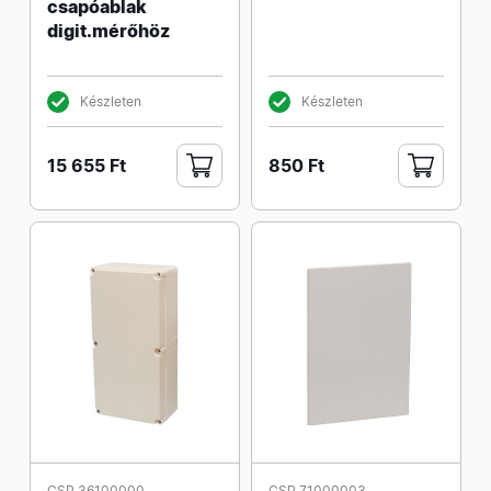
csapóablak
digit.mérőhöz
Készleten
Készleten
15 655 Ft
850 Ft
CSP 36100000
CSP 71000003