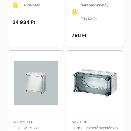
Rendelhető
Nem rendelhető /
megszűnt
24 934 Ft
796 Ft
MI70221FED
MI 70100
FEDÉL MI 70221
HENSEL elosztó szekrények