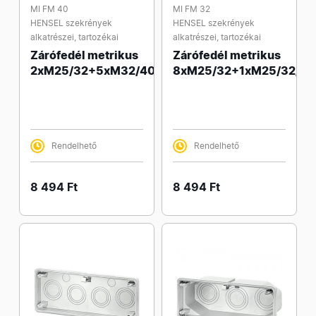
MI FM 40
MI FM 32
HENSEL szekrények
HENSEL szekrények
alkatrészei, tartozékai
alkatrészei, tartozékai
Zárófedél metrikus
Zárófedél metrikus
2xM25/32+5xM32/40
8xM25/32+1xM25/32/40
Rendelhető
Rendelhető
8 494 Ft
8 494 Ft