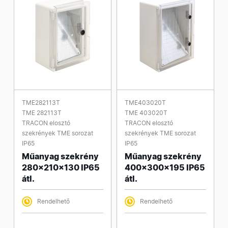
TME282113T
TME403020T
TME 282113T
TME 403020T
TRACON elosztó
TRACON elosztó
szekrények TME sorozat
szekrények TME sorozat
IP65
IP65
Műanyag szekrény
Műanyag szekrény
280x210x130 IP65
400x300x195 IP65
átl.
átl.
Rendelhető
Rendelhető