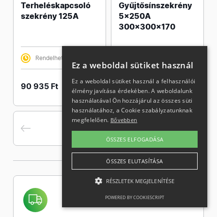
Terheléskapcsoló
Gyűjtősínszekrény
szekrény 125A
5x250A
300x300x170
Rendelhető
Rendelhető
Ez a weboldal sütiket használ
Ez a weboldal sütiket használ a felhasználói
90 935 Ft
209 760 Ft
élmény javítása érdekében. A weboldalunk
használatával Ön hozzájárul az összes süti
használatához, a Cookie szabályzatunknak
megfelelően.
Bővebben
1
2
3
ÖSSZES ELFOGADÁSA
ÖSSZES ELUTASÍTÁSA
RÉSZLETEK MEGJELENÍTÉSE
POWERED BY COOKIESCRIPT