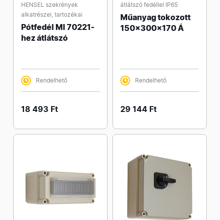
HENSEL szekrények
átlátszó fedéllel IP65
alkatrészei, tartozékai
Műanyag tokozott
Pótfedél MI 70221-
150x300x170 Á
hez átlátszó
Rendelhető
Rendelhető
18 493 Ft
29 144 Ft