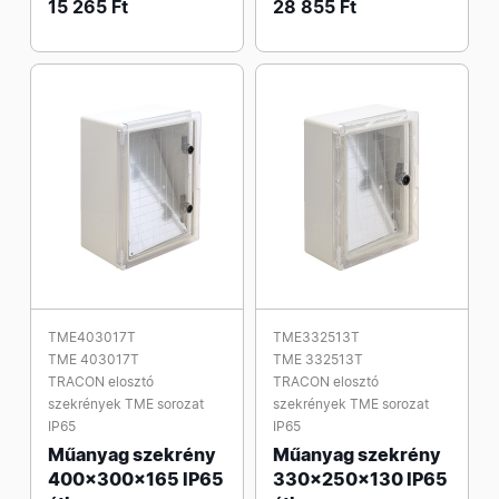
15 265 Ft
28 855 Ft
TME403017T
TME332513T
TME 403017T
TME 332513T
TRACON elosztó
TRACON elosztó
szekrények TME sorozat
szekrények TME sorozat
IP65
IP65
Műanyag szekrény
Műanyag szekrény
400x300x165 IP65
330x250x130 IP65