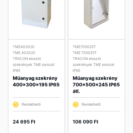
TME403020
TME705025T
TME 403020
TME 705025T
TRACON elosztó
TRACON elosztó
szekrények TME sorozat
szekrények TME sorozat
IP65
IP65
Műanyag szekrény
Műanyag szekrény
400x300x195 IP65
700x500x245 IP65
átl.
Rendelhető
Rendelhető
24 695 Ft
106 090 Ft