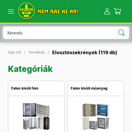
NEM RÁZ AZ ÁR!
Elosztószekrények
(119 db)
Sop-Vill
Termékek
Kategóriák
Falon kívüli fém
Falon kívűli műanyag