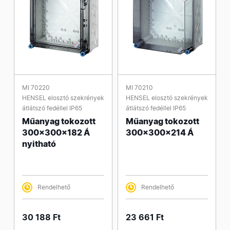
MI 70220
MI 70210
HENSEL elosztó szekrények
HENSEL elosztó szekrények
átlátszó fedéllel IP65
átlátszó fedéllel IP65
Műanyag tokozott
Műanyag tokozott
300x300x182 Á
300x300x214 Á
nyitható
Rendelhető
Rendelhető
30 188 Ft
23 661 Ft