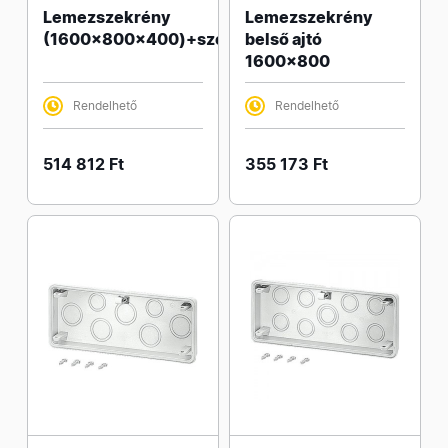
Lemezszekrény
Lemezszekrény
(1600x800x400)+szerlap
belső ajtó
1600x800
Rendelhető
Rendelhető
514 812 Ft
355 173 Ft