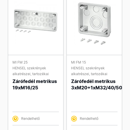
MI FM 25
MI FM 15
HENSEL szekrények
HENSEL szekrények
alkatrészei, tartozékai
alkatrészei, tartozékai
Zárófedél metrikus
Zárófedél metrikus
19xM16/25
3xM20+1xM32/40/50
Rendelhető
Rendelhető