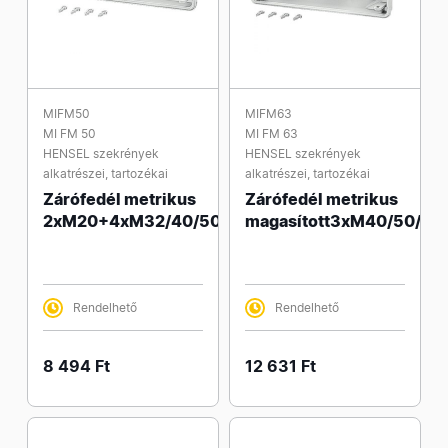
MIFM50
MIFM63
MI FM 50
MI FM 63
HENSEL szekrények
HENSEL szekrények
alkatrészei, tartozékai
alkatrészei, tartozékai
Zárófedél metrikus
Zárófedél metrikus
2xM20+4xM32/40/50
magasított3xM40/50/63
Rendelhető
Rendelhető
8 494 Ft
12 631 Ft