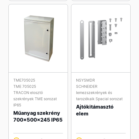
TME705025
NSYSMDR
TME 705025
SCHNEIDER
TRACON elosztó
lemezszekrények és
szekrények TME sorozat
tarozékaik Spacial sorozat
IP65
Ajtókitámasztó
Műanyag szekrény
elem
700x500x245 IP65