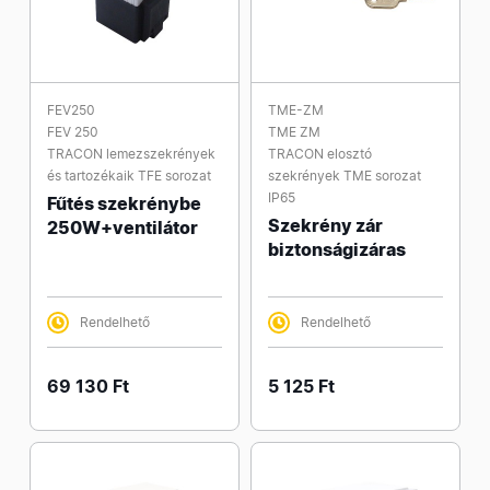
FEV250
TME-ZM
FEV 250
TME ZM
TRACON lemezszekrények
TRACON elosztó
és tartozékaik TFE sorozat
szekrények TME sorozat
IP65
Fűtés szekrénybe
Szekrény zár
250W+ventilátor
biztonságizáras
Rendelhető
Rendelhető
69 130 Ft
5 125 Ft