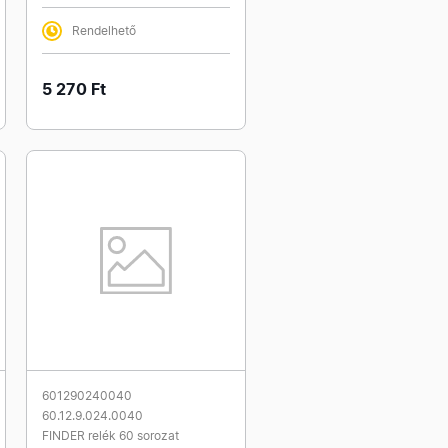
Rendelhető
5 270 Ft
601290240040
60.12.9.024.0040
FINDER relék 60 sorozat