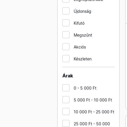
FINDER relék 30 sorozat
Újdonság
FINDER kapcsolóórák TS35
Kifutó
sínre digitális kivitelben
FINDER relék 36 sorozat
Megszűnt
FINDER relék 46 sorozat
Akciós
FINDER kapcsolóórák TS35
Készleten
sínre analóg kivitelben
Árak
0 - 5 000 Ft
5 000 Ft - 10 000 Ft
10 000 Ft - 25 000 Ft
25 000 Ft - 50 000