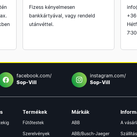
tén
Fizess kényelmesen
info
ax.
bankkártyával, vagy rendeld
+36
kben
utánvéttel.
Hétf
7:30
facebook.com/
instagram.com/
Sop-Vill
Sop-Vill
ás
Termékek
Márkák
Inform
tekig
Fűtőtestek
ABB
A vásár
Szerelvények
ABB/Busch-Jaeger
Szállítás