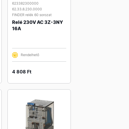
623382300000
62.33.8.230.0000
FINDER relék 60 sorozat
Relé 230V AC 3Z-3NY
16A
Rendelhető
4 808 Ft