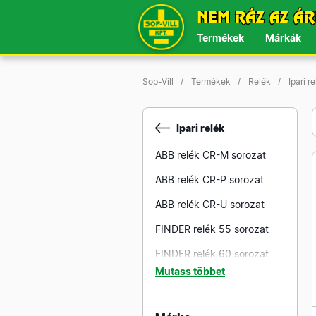
NEM RÁZ AZ ÁR
Termékek
Márkák
Sop-Vill
Termékek
Relék
Ipari r
Ipari relék
ABB relék CR-M sorozat
ABB relék CR-P sorozat
ABB relék CR-U sorozat
FINDER relék 55 sorozat
FINDER relék 60 sorozat
Mutass többet
RELPOL relék R15 sorozat
RELPOL relék R2N sorozat