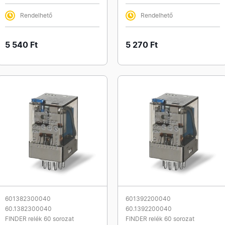
Rendelhető
Rendelhető
5 540 Ft
5 270 Ft
601382300040
601392200040
60.1382300040
60.1392200040
FINDER relék 60 sorozat
FINDER relék 60 sorozat