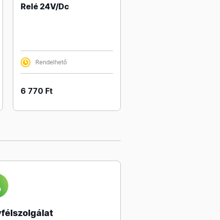
Relé 24V/Dc
Rendelhető
6 770 Ft
félszolgálat