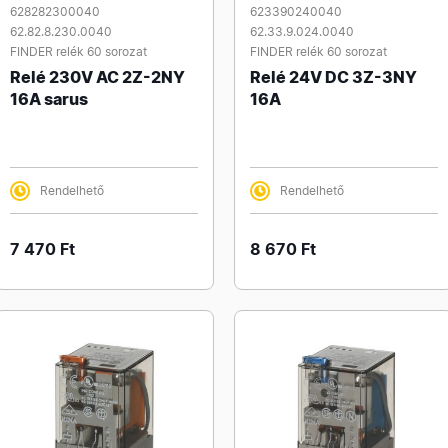
628282300040
623390240040
62.82.8.230.0040
62.33.9.024.0040
FINDER relék 60 sorozat
FINDER relék 60 sorozat
Relé 230V AC 2Z-2NY
Relé 24V DC 3Z-3NY
16A sarus
16A
Rendelhető
Rendelhető
7 470 Ft
8 670 Ft