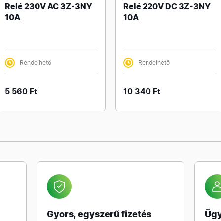
Relé 230V AC 3Z-3NY
Relé 220V DC 3Z-3NY
10A
10A
Rendelhető
Rendelhető
5 560 Ft
10 340 Ft
Gyors, egyszerű fizetés
Ügy