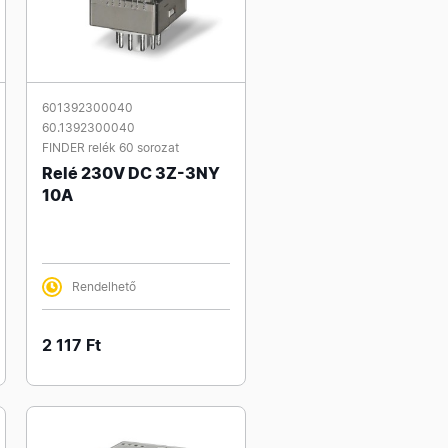
601392300040
60.1392300040
FINDER relék 60 sorozat
Relé 230V DC 3Z-3NY
10A
Rendelhető
2 117 Ft