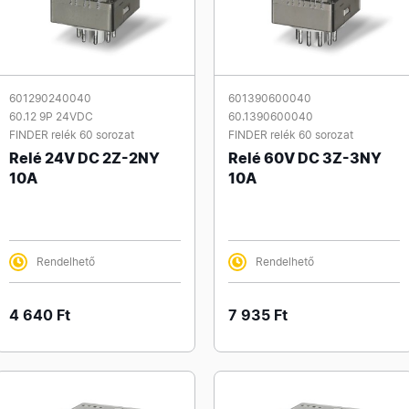
601290240040
601390600040
60.12 9P 24VDC
60.1390600040
FINDER relék 60 sorozat
FINDER relék 60 sorozat
Relé 24V DC 2Z-2NY
Relé 60V DC 3Z-3NY
10A
10A
Rendelhető
Rendelhető
4 640 Ft
7 935 Ft