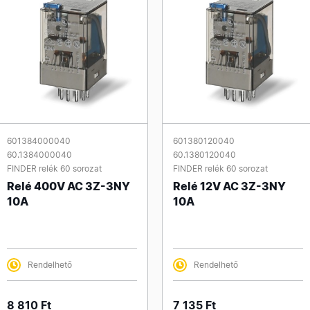
601384000040
601380120040
60.1384000040
60.1380120040
FINDER relék 60 sorozat
FINDER relék 60 sorozat
Relé 400V AC 3Z-3NY
Relé 12V AC 3Z-3NY
10A
10A
Rendelhető
Rendelhető
8 810 Ft
7 135 Ft