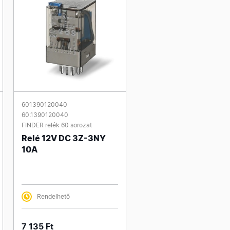
601390120040
60.1390120040
FINDER relék 60 sorozat
Relé 12V DC 3Z-3NY
10A
Rendelhető
7 135 Ft