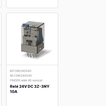
601390240040
60.1390240040
FINDER relék 60 sorozat
Relé 24V DC 3Z-3NY
10A