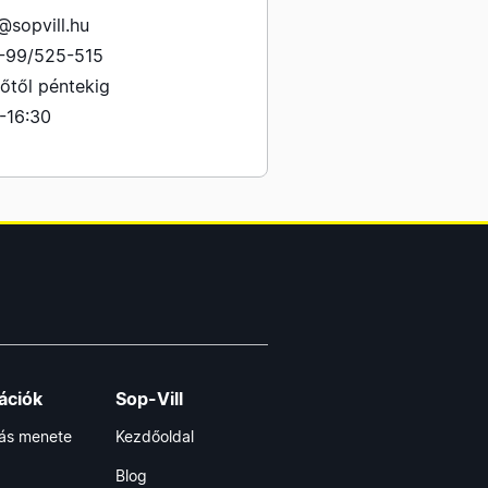
@sopvill.hu
-99/525-515
őtől péntekig
-16:30
ációk
Sop-Vill
lás menete
Kezdőoldal
Blog