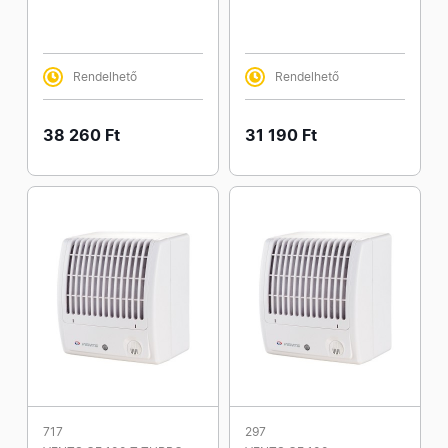
Rendelhető
Rendelhető
38 260 Ft
31 190 Ft
717
297