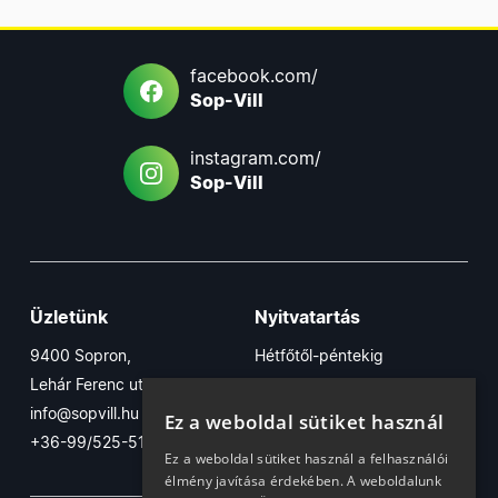
facebook.com/
Sop-Vill
instagram.com/
Sop-Vill
Üzletünk
Nyitvatartás
9400 Sopron,
Hétfőtől-péntekig
Lehár Ferenc utca 17/B
7:30-16:30
info@sopvill.hu
Szombaton
Ez a weboldal sütiket használ
+36-99/525-515
7:30-12:30
Ez a weboldal sütiket használ a felhasználói
élmény javítása érdekében. A weboldalunk