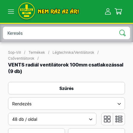
NEM RÁZ AZ ÁR!
Sop-Vill
Termékek
Légtechnika/Ventilátorok
Csőventilátorok
VENTS radiál ventilátorok 100mm csatlakozással
(9 db)
Szűrés
Rendezés
48 db / oldal