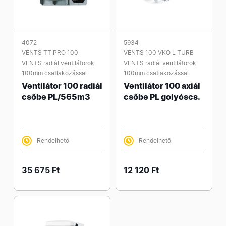
4072
5934
VENTS TT PRO 100
VENTS 100 VKO L TURB
VENTS radiál ventilátorok
VENTS radiál ventilátorok
100mm csatlakozással
100mm csatlakozással
Ventilátor 100 radiál
Ventilátor 100 axiál
csőbe PL/565m3
csőbe PL golyóscs.
Rendelhető
Rendelhető
35 675 Ft
12 120 Ft