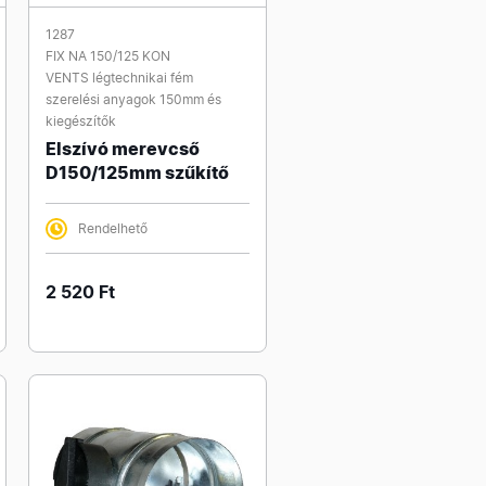
1287
FIX NA 150/125 KON
VENTS légtechnikai fém
szerelési anyagok 150mm és
kiegészítők
Elszívó merevcső
D150/125mm szűkítő
Rendelhető
2 520 Ft