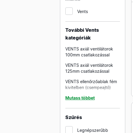
Vents
További Vents
kategóriák
VENTS axiál ventilátorok
100mm csatlakozással
VENTS axiál ventilátorok
125mm csatlakozással
VENTS ellenőrzőablak fém
kivitelben (csempeajtó)
VENTS ellenőrzőablak fém
Mutass többet
kivitelben gipszkartonba
(csempeajtó)
Szűrés
VENTS ellenőrzőablak
müanyag kivitelben
Legnépszerűbb
(csempeajtó)