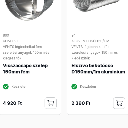
860
94
KOM 150
ALUVENT CSÕ 150/1 M
VENTS légtechnikai fém
VENTS légtechnikai fém
szerelési anyagok 150mm és
szerelési anyagok 150mm és
kiegészítők
kiegészítők
Visszacsapó szelep
Elszívó bekötőcső
150mm fém
D150mm/1m aluminium
Készleten
Készleten
4 920 Ft
2 390 Ft