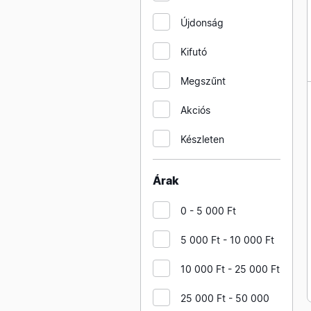
VENTS légtechnikai fém
Újdonság
szerelési anyagok 100mm
és kiegészítők
Kifutó
VENTS légtechnikai fém
Megszűnt
szerelési anyagok 125mm
és kiegészítők
Akciós
VENTS légtechnikai fém
Készleten
szerelési anyagok 200mm
és kiegészítők
VENTS légtechnikai fém
Árak
szerelési anyagok 250mm
és kiegészítők
0 - 5 000 Ft
VENTS légtechnikai fém
5 000 Ft - 10 000 Ft
szerelési anyagok 315mm
és kiegészítők
10 000 Ft - 25 000 Ft
VENTS légtechnikai fém
szerelési anyagok 80mm és
25 000 Ft - 50 000
kiegészítők