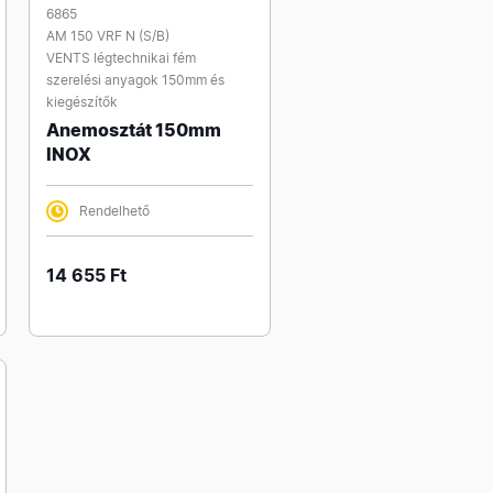
6865
AM 150 VRF N (S/B)
VENTS légtechnikai fém
szerelési anyagok 150mm és
kiegészítők
Anemosztát 150mm
INOX
Rendelhető
14 655 Ft