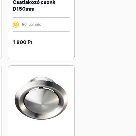
Csatlakozó csonk
D150mm
Rendelhető
1 800 Ft