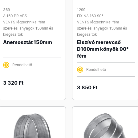
369
1299
A 150 PR ABS
FIX NA 160 90°
VENTS légtechnikai fém
VENTS légtechnikai fém
szerelési anyagok 150mm és
szerelési anyagok 150mm és
kiegészítők
kiegészítők
Anemosztát 150mm
Elszívó merevcső
D160mm könyök 90°
fém
Rendelhető
Rendelhető
3 320 Ft
3 850 Ft