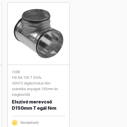
1398
FIX NA 150 T EGÁL
VENTS légtechnikai fém
szerelési anyagok 150mm és
kiegészítők
Elszívó merevcső
D150mm T egál fém
Rendelhető