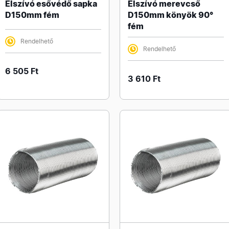
Elszívó esővédő sapka
Elszívó merevcső
D150mm fém
D150mm könyök 90°
fém
Rendelhető
Rendelhető
6 505 Ft
3 610 Ft