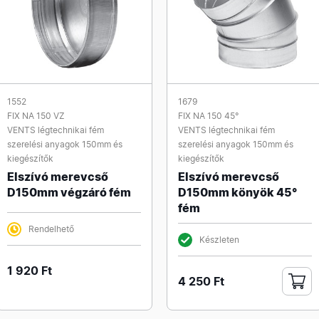
1552
1679
FIX NA 150 VZ
FIX NA 150 45°
VENTS légtechnikai fém
VENTS légtechnikai fém
szerelési anyagok 150mm és
szerelési anyagok 150mm és
kiegészítők
kiegészítők
Elszívó merevcső
Elszívó merevcső
D150mm végzáró fém
D150mm könyök 45°
fém
Rendelhető
Készleten
1 920 Ft
4 250 Ft