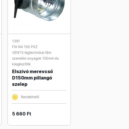
1391
FIX NA 150 PSZ
VENTS légtechnikai fém
szerelési anyagok 150mm és
kiegészítők
Elszívó merevcső
D150mm pillangó
szelep
Rendelhető
5 660 Ft