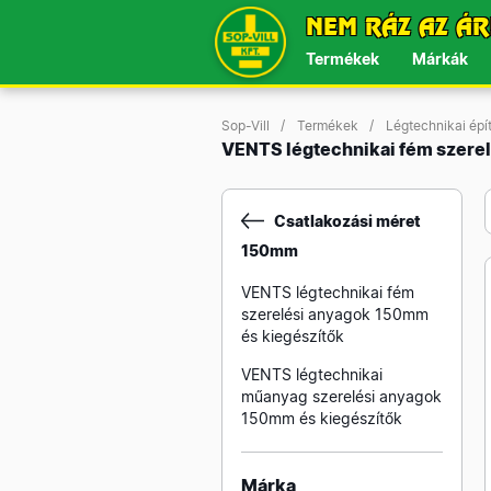
NEM RÁZ AZ ÁR
Termékek
Márkák
Sop-Vill
Termékek
Légtechnikai ép
VENTS légtechnikai fém szere
Csatlakozási méret
150mm
VENTS légtechnikai fém
szerelési anyagok 150mm
és kiegészítők
VENTS légtechnikai
műanyag szerelési anyagok
150mm és kiegészítők
Márka