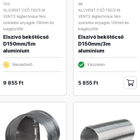
100
98
ALUVENT CSÕ 150/5 M
ALUVENT CSÕ 150/3 M
VENTS légtechnikai fém
VENTS légtechnikai fém
szerelési anyagok 150mm és
szerelési anyagok 150mm és
kiegészítők
kiegészítők
Elszívó bekötőcső
Elszívó bekötőcső
D150mm/5m
D150mm/3m
aluminíum
aluminium
Rendelhető
Készleten
9 855 Ft
5 855 Ft