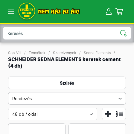
NEM RÁZ AZ ÁR!
Sop-Vill
Termékek
Szerelvények
Sedna Elements
SCHNEIDER SEDNA ELEMENTS keretek cement
(4 db)
Szűrés
Rendezés
48 db / oldal