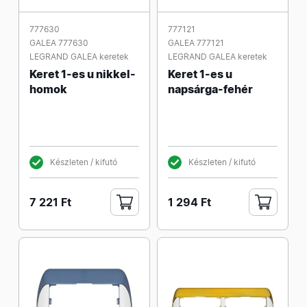
777630
777121
GALEA 777630
GALEA 777121
LEGRAND GALEA keretek
LEGRAND GALEA keretek
Keret 1-es u nikkel-
Keret 1-es u
homok
napsárga-fehér
Készleten / kifutó
Készleten / kifutó
7 221 Ft
1 294 Ft