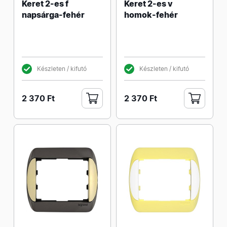
Keret 2-es f
Keret 2-es v
napsárga-fehér
homok-fehér
Készleten / kifutó
Készleten / kifutó
2 370 Ft
2 370 Ft