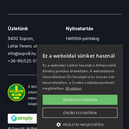
Üzletünk
Nyitvatartás
9400 Sopron,
Hétfőtől-péntekig
Lehár Ferenc utca 17/B
7:30-16:30
info@sopvill.hu
Szombaton
Ez a weboldal sütiket használ
+36-99/525-515
7:30-12:30
Ez a weboldal sütiket használ a felhasználói
élmény javítása érdekében. A weboldalunk
használatával Ön hozzájárul az összes süti
használatához, a Cookie szabályzatunknak
A leírások, fotók, logók, és minden egyéb azon szereplő
megfelelően.
Bővebben
információ cégünk szellemi tulajdonát képezik. Azok
másolása, üzleti célú felhasználása kizárólag a jog
ÖSSZES ELFOGADÁSA
tulajdonosának beleegyezésével történhet.
ÖSSZES ELUTASÍTÁSA
RÉSZLETEK MEGJELENÍTÉSE
© Sop-Vill. All Rights Reserved.