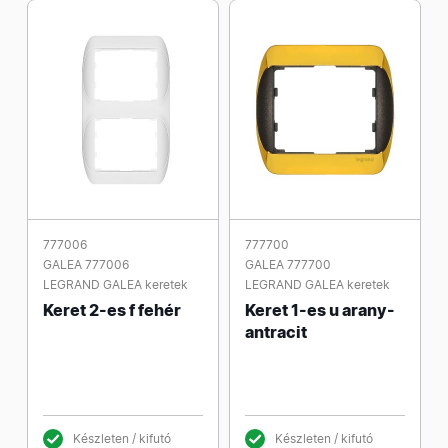
777006
777700
GALEA 777006
GALEA 777700
LEGRAND GALEA keretek
LEGRAND GALEA keretek
Keret 2-es f fehér
Keret 1-es u arany-
antracit
Készleten / kifutó
Készleten / kifutó