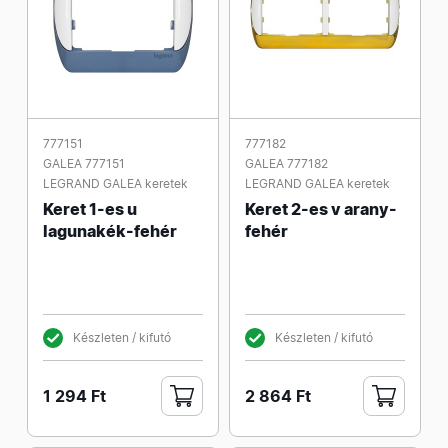
777151
777182
GALEA 777151
GALEA 777182
LEGRAND GALEA keretek
LEGRAND GALEA keretek
Keret 1-es u
Keret 2-es v arany-
lagunakék-fehér
fehér
Készleten / kifutó
Készleten / kifutó
1 294 Ft
2 864 Ft