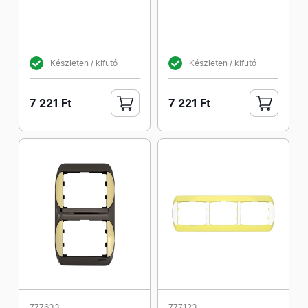
Készleten / kifutó
Készleten / kifutó
7 221 Ft
7 221 Ft
777633
777123