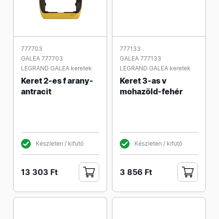
777703
777133
GALEA 777703
GALEA 777133
LEGRAND GALEA keretek
LEGRAND GALEA keretek
Keret 2-es f arany-
Keret 3-as v
antracit
mohazöld-fehér
Készleten / kifutó
Készleten / kifutó
13 303 Ft
3 856 Ft