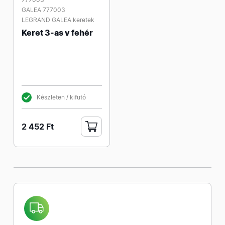
GALEA 777003
LEGRAND GALEA keretek
Keret 3-as v fehér
Készleten / kifutó
2 452 Ft