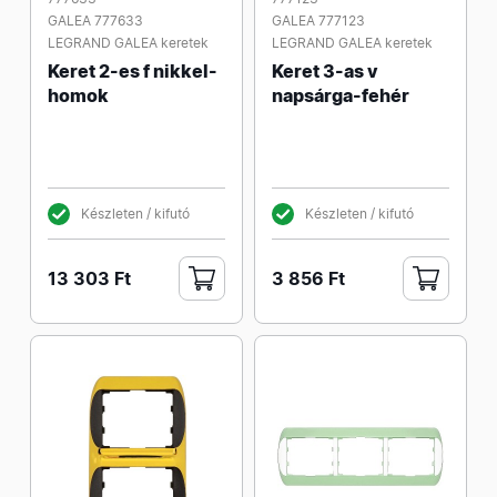
GALEA 777633
GALEA 777123
LEGRAND GALEA keretek
LEGRAND GALEA keretek
Keret 2-es f nikkel-
Keret 3-as v
homok
napsárga-fehér
Készleten / kifutó
Készleten / kifutó
13 303 Ft
3 856 Ft