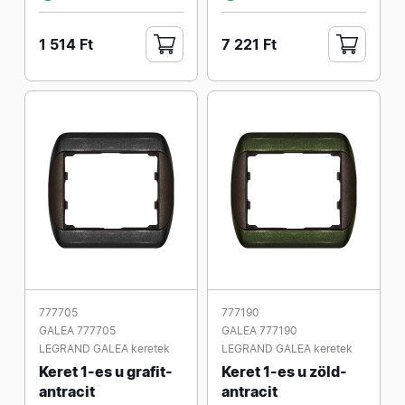
1 514 Ft
7 221 Ft
777705
777190
GALEA 777705
GALEA 777190
LEGRAND GALEA keretek
LEGRAND GALEA keretek
Keret 1-es u grafit-
Keret 1-es u zöld-
antracit
antracit