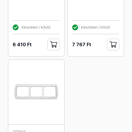
Készleten / kifutó
Készleten / kifutó
6 410 Ft
7 767 Ft
777003