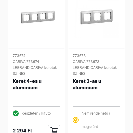
773674
773673
CARIVA 773674
CARIVA 773673
LEGRAND CARIVA keretek
LEGRAND CARIVA keretek
SZINES
SZINES
Keret 4-es u
Keret 3-as u
aluminium
aluminium
Készleten / kifutó
Nem rendelhető /
megszűnt
2 294 Ft