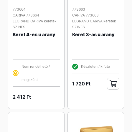
773664
773663
CARIVA 773664
CARIVA 773663
LEGRAND CARIVA keretek
LEGRAND CARIVA keretek
SZINES
SZINES
Keret 4-es u arany
Keret 3-as u arany
Nem rendelhető /
Készleten / kifutó
megszűnt
1 720 Ft
2 412 Ft