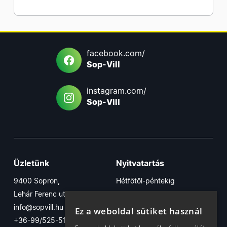
facebook.com/
Sop-Vill
instagram.com/
Sop-Vill
Üzletünk
Nyitvatartás
9400 Sopron,
Hétfőtől-péntekig
Lehár Ferenc utca 17/B
7:30-16:30
info@sopvill.hu
Szombaton
Ez a weboldal sütiket használ
+36-99/525-515
7:30-12:30