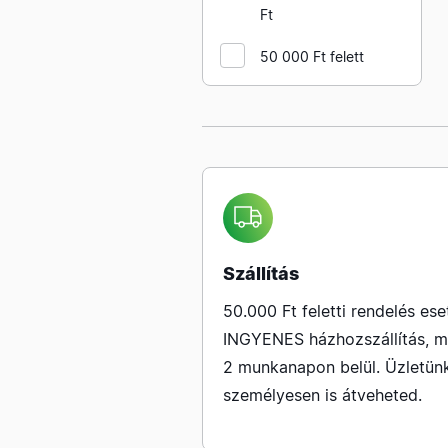
szerelvények fehér
Ft
LEGRAND OTEO
50 000 Ft felett
szerelvények
LEGRAND SUNO
Szerelvények alumínium
LEGRAND SUNO
Szerelvények fehér
LEGRAND SUNO
Szerelvények fekete
LEGRAND SUNO
Szállítás
szerelvények SZINES
50.000 Ft feletti rendelés ese
LEGRAND szünetmentes
INGYENES házhozszállítás, m
áramforrások
2 munkanapon belül. Üzletün
LEGRAND szerelhető
személyesen is átveheted.
elosztók
LEGRAND T elosztók