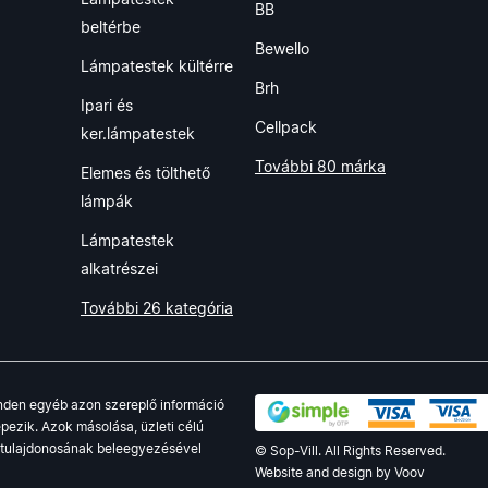
BB
beltérbe
Bewello
Lámpatestek kültérre
Brh
Ipari és
Cellpack
ker.lámpatestek
További 80 márka
Elemes és tölthető
lámpák
Lámpatestek
alkatrészei
További 26 kategória
minden egyéb azon szereplő információ
pezik. Azok másolása, üzleti célú
g tulajdonosának beleegyezésével
© Sop-Vill. All Rights Reserved.
Website and design by
Voov