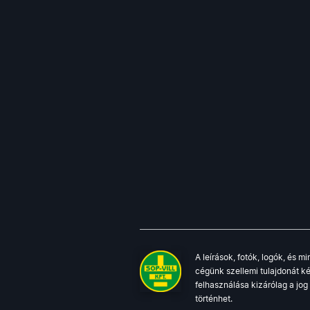
szerelvények BÉZS
LEGRAND szerelt elosztók
LEGRAND VALENA
süllyesztett szerelvények +
fedlapok (elefántcsont)
LEGRAND CARIVA keretek
SZINES
LEGRAND NILOÉ
szerelvények SZINES
LEGRAND VALENA
süllyesztett szerelvények +
fedlapok (aluminium)
LEGRAND VALENA ébenfa
dekor keretek
A leírások, fotók, logók, és 
cégünk szellemi tulajdonát ké
LEGRAND VALENA fehér
felhasználása kizárólag a jo
keretek
történhet.