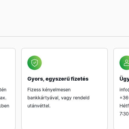
Gyors, egyszerű fizetés
Ügy
tén
Fizess kényelmesen
info
ax.
bankkártyával, vagy rendeld
+36
kben
utánvéttel.
Hétf
7:30