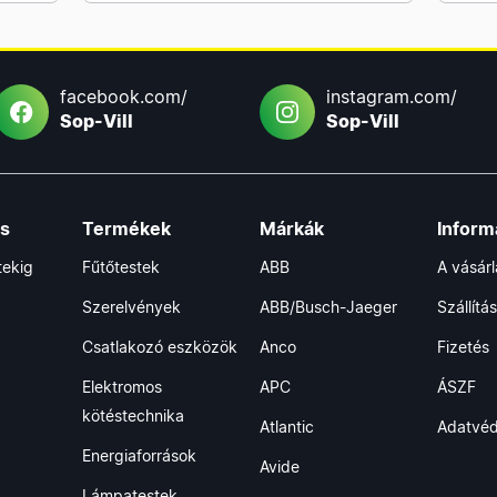
facebook.com/
instagram.com/
Sop-Vill
Sop-Vill
ás
Termékek
Márkák
Inform
tekig
Fűtőtestek
ABB
A vásár
Szerelvények
ABB/Busch-Jaeger
Szállítás
Csatlakozó eszközök
Anco
Fizetés
Elektromos
APC
ÁSZF
kötéstechnika
Atlantic
Adatvé
Energiaforrások
Avide
Lámpatestek