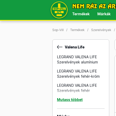
NEM RÁZ AZ ÁR
Termékek
Márkák
Sop-Vill
Termékek
Szerelvények
Valena Life
LEGRAND VALENA LIFE
Szerelvények alumínium
LEGRAND VALENA LIFE
Szerelvények fehér-króm
LEGRAND VALENA LIFE
Szerelvények fehér
LEGRAND VALENA LIFE
Mutass többet
Szerelvények fekete
LEGRAND VALENA LIFE