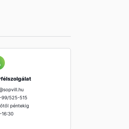
félszolgálat
@sopvill.hu
-99/525-515
őtől péntekig
-16:30