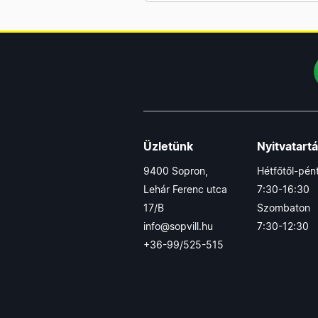
LEGRAND videó
kaputelefon készletek
LEGRAND CARIVA
szerelvények fehér
LEGRAND süllyesztett
elosztószekrények
LEGRAND VALENA
süllyesztett szerelvények +
Üzletünk
Nyitvatart
fedlapok (fehér)
9400 Sopron,
Hétfőtől-pén
LEGRAND CARIVA
Lehár Ferenc utca
7:30-16:30
szerelvények KRÉM
17/B
Szombaton
LEGRAND műanyag
info@sopvill.hu
7:30-12:30
csatornák és tartozékaik
+36-99/525-515
DLP sorozat
LEGRAND műanyag lengő
dugaljak
LEGRAND NILOÉ