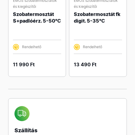
EMOS szobatermosztátok
EMOS szobatermosztátok
és kiegészítői
és kiegészítői
Szobatermosztát
Szobatermosztát fk
S+padlóérz. 5-50°C
digit. 5-35°C
Rendelhető
Rendelhető
11 990 Ft
13 490 Ft
Szállítás