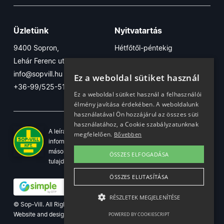
Üzletünk
Nyitvatartás
9400 Sopron,
Hétfőtől-péntekig
Lehár Ferenc utca 17/B
7:30-16:30
info@sopvill.hu
Szombaton
Ez a weboldal sütiket használ
+36-99/525-515
7:30-12:30
Ez a weboldal sütiket használ a felhasználói
élmény javítása érdekében. A weboldalunk
használatával Ön hozzájárul az összes süti
használatához, a Cookie szabályzatunknak
A leírások, fotók, logók, és minden egyéb azon szereplő
megfelelően.
Bővebben
információ cégünk szellemi tulajdonát képezik. Azok
másolása, üzleti célú felhasználása kizárólag a jog
ÖSSZES ELFOGADÁSA
tulajdonosának beleegyezésével történhet.
ÖSSZES ELUTASÍTÁSA
RÉSZLETEK MEGJELENÍTÉSE
© Sop-Vill. All Rights Reserved.
Website and design by
Voov
POWERED BY COOKIESCRIPT