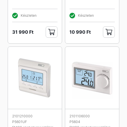
Készleten
Készleten
31 990 Ft
10 990 Ft
2101210000
2101106000
P5601UF
P5604