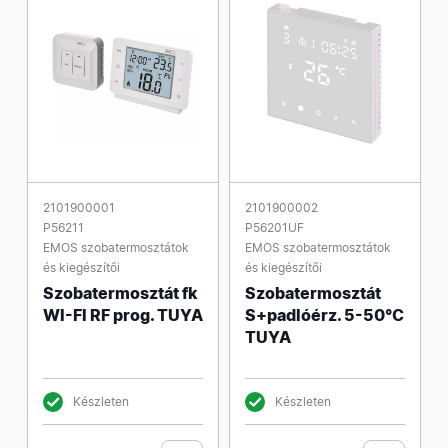
2101900001
2101900002
P56211
P56201UF
EMOS szobatermosztátok
EMOS szobatermosztátok
és kiegészítői
és kiegészítői
Szobatermosztát fk
Szobatermosztát
WI-FI RF prog. TUYA
S+padlóérz. 5-50°C
TUYA
Készleten
Készleten