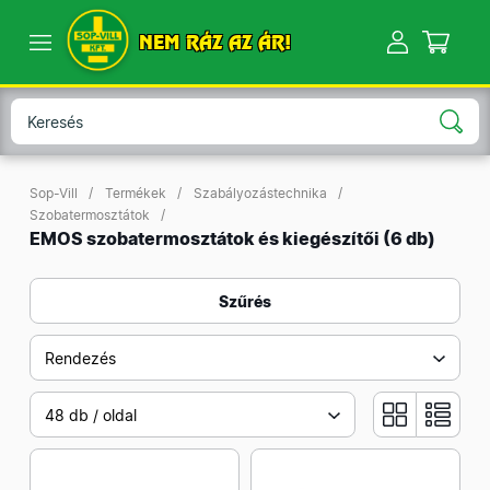
NEM RÁZ AZ ÁR!
Sop-Vill
Termékek
Szabályozástechnika
Szobatermosztátok
EMOS szobatermosztátok és kiegészítői
(6 db)
Szűrés
Rendezés
48 db / oldal