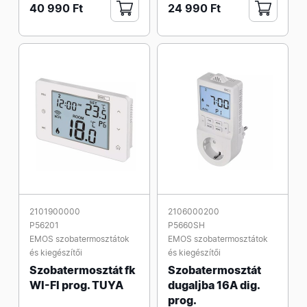
40 990 Ft
24 990 Ft
2101900000
2106000200
P56201
P5660SH
EMOS szobatermosztátok
EMOS szobatermosztátok
és kiegészítői
és kiegészítői
Szobatermosztát fk
Szobatermosztát
WI-FI prog. TUYA
dugaljba 16A dig.
prog.