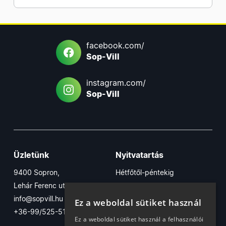
facebook.com/
Sop-Vill
instagram.com/
Sop-Vill
Üzletünk
Nyitvatartás
9400 Sopron,
Hétfőtől-péntekig
Lehár Ferenc utca 17/B
7:30-16:30
info@sopvill.hu
Szombaton
Ez a weboldal sütiket használ
+36-99/525-515
7:30-12:30
Ez a weboldal sütiket használ a felhasználói