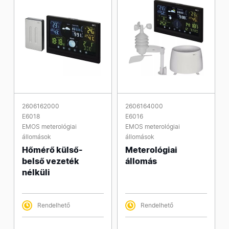
2606162000
2606164000
E6018
E6016
EMOS meterológiai
EMOS meterológiai
állomások
állomások
Hőmérő külső-
Meterológiai
belső vezeték
állomás
nélküli
Rendelhető
Rendelhető