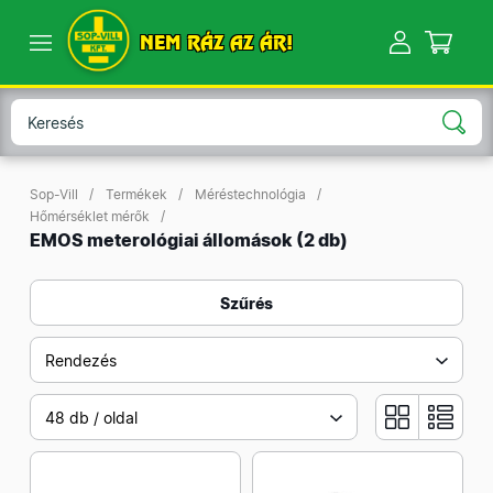
NEM RÁZ AZ ÁR!
Sop-Vill
Termékek
Méréstechnológia
Hőmérséklet mérők
EMOS meterológiai állomások
(2 db)
Szűrés
Rendezés
48 db / oldal