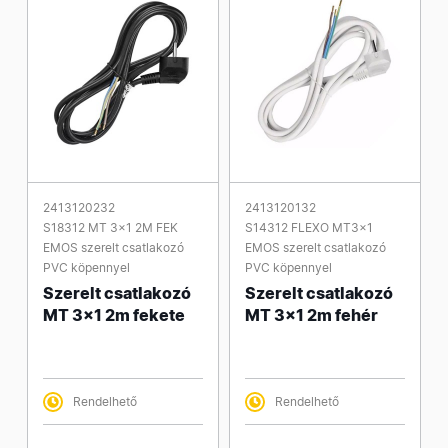
2413120232
2413120132
S18312 MT 3x1 2M FEK
S14312 FLEXO MT3x1
EMOS szerelt csatlakozó
EMOS szerelt csatlakozó
PVC köpennyel
PVC köpennyel
Szerelt csatlakozó
Szerelt csatlakozó
MT 3x1 2m fekete
MT 3x1 2m fehér
Rendelhető
Rendelhető