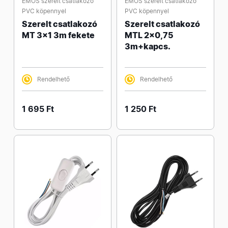
EMOS szerelt csatlakozó
EMOS szerelt csatlakozó
PVC köpennyel
PVC köpennyel
Szerelt csatlakozó
Szerelt csatlakozó
MT 3x1 3m fekete
MTL 2x0,75
3m+kapcs.
Rendelhető
Rendelhető
1 695 Ft
1 250 Ft