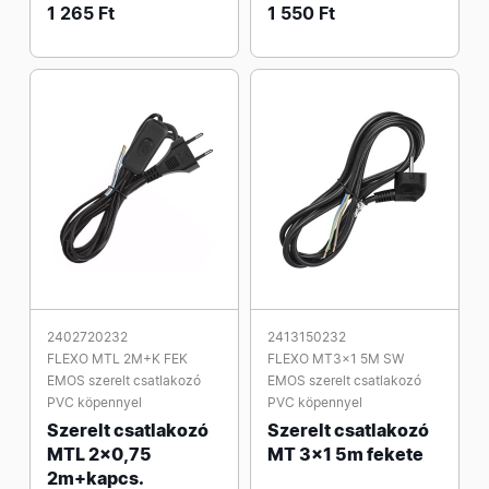
1 265 Ft
1 550 Ft
2402720232
2413150232
FLEXO MTL 2M+K FEK
FLEXO MT3x1 5M SW
EMOS szerelt csatlakozó
EMOS szerelt csatlakozó
PVC köpennyel
PVC köpennyel
Szerelt csatlakozó
Szerelt csatlakozó
MTL 2x0,75
MT 3x1 5m fekete
2m+kapcs.