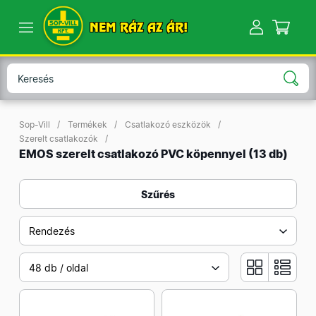
NEM RÁZ AZ ÁR!
Sop-Vill
Termékek
Csatlakozó eszközök
Szerelt csatlakozók
EMOS szerelt csatlakozó PVC köpennyel
(13 db)
Szűrés
Rendezés
48 db / oldal