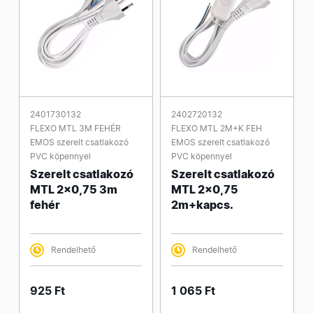
2401730132
2402720132
FLEXO MTL 3M FEHÉR
FLEXO MTL 2M+K FEH
EMOS szerelt csatlakozó
EMOS szerelt csatlakozó
PVC köpennyel
PVC köpennyel
Szerelt csatlakozó
Szerelt csatlakozó
MTL 2x0,75 3m
MTL 2x0,75
fehér
2m+kapcs.
Rendelhető
Rendelhető
925 Ft
1 065 Ft