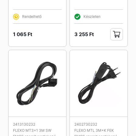
Rendelhető
Készleten
1 065 Ft
3 255 Ft
2413130232
2402730232
FLEXO MT3x1 3M SW
FLEXO MTL 3M+K FEK