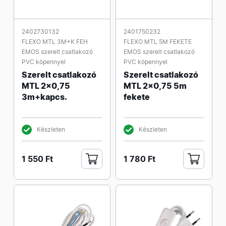
2402730132
2401750232
FLEXO MTL 3M+K FEH
FLEXO MTL 5M FEKETE
EMOS szerelt csatlakozó
EMOS szerelt csatlakozó
PVC köpennyel
PVC köpennyel
Szerelt csatlakozó
Szerelt csatlakozó
MTL 2x0,75
MTL 2x0,75 5m
3m+kapcs.
fekete
Készleten
Készleten
1 550 Ft
1 780 Ft