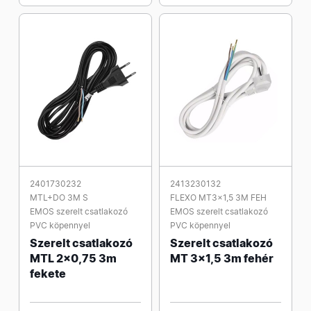
2401730232
2413230132
MTL+DO 3M S
FLEXO MT3x1,5 3M FEH
EMOS szerelt csatlakozó
EMOS szerelt csatlakozó
PVC köpennyel
PVC köpennyel
Szerelt csatlakozó
Szerelt csatlakozó
MTL 2x0,75 3m
MT 3x1,5 3m fehér
fekete