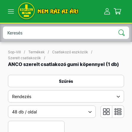
NEM RÁZ AZ ÁR!
Sop-Vill
Termékek
Csatlakozó eszközök
Szerelt csatlakozók
ANCO szerelt csatlakozó gumi köpennyel
(1 db)
Szűrés
Rendezés
48 db / oldal