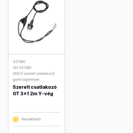
321580
AN 321580
ANCO szerelt csatlakozó
gumi köpennyel
Szerelt csatlakozó
GT 3x1 2m Y-vég
Rendelhető