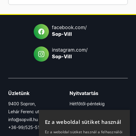
facebook.com/
Sop-Vill
instagram.com/
Sop-Vill
Üzletünk
Nyitvatartás
9400 Sopron,
Hétfőtől-péntekig
Lehár Ferenc utca 17/B
7:30-16:30
info@sopvill.hu
Szombaton
Ez a weboldal sütiket használ
+36-99/525-515
7:30-12:30
Ez a weboldal sütiket használ a felhasználói