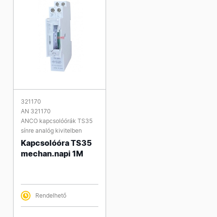
321170
AN 321170
ANCO kapcsolóórák TS35
sínre analóg kivitelben
Kapcsolóóra TS35
mechan.napi 1M
Rendelhető