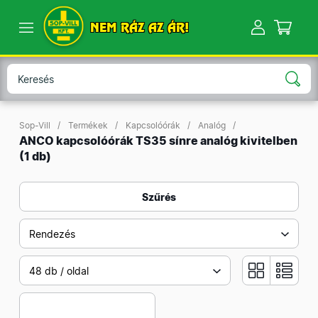
NEM RÁZ AZ ÁR!
Sop-Vill
Termékek
Kapcsolóórák
Analóg
ANCO kapcsolóórák TS35 sínre analóg kivitelben
(1 db)
Szűrés
Rendezés
48 db / oldal