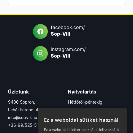
facebook.com/
Sop-Vill
instagram.com/
Sop-Vill
Üzletünk
Nyitvatartás
9400 Sopron,
Hétfőtől-péntekig
Lehár Ferenc utca 17/B
7:30-16:30
info@sopvill.hu
Szombaton
Ez a weboldal sütiket használ
+36-99/525-515
7:30-12:30
Ez a weboldal sütiket használ a felhasználói