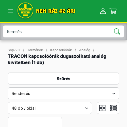
NEM RÁZ AZ ÁR!
Sop-Vill
Termékek
Kapcsolóórák
Analóg
TRACON kapcsolóórák dugaszolható analóg
kivitelben
(1 db)
Szűrés
Rendezés
48 db / oldal