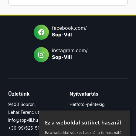
facebook.com/
Sop-Vill
instagram.com/
Sop-Vill
Üzletünk
Nyitvatartás
9400 Sopron,
Hétfőtől-péntekig
Lehár Ferenc utca 17/B
7:30-16:30
info@sopvill.hu
Szombaton
Ez a weboldal sütiket használ
+36-99/525-515
7:30-12:30
Ez a weboldal sütiket használ a felhasználói