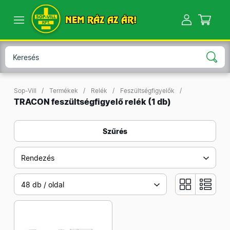
NEM RÁZ AZ ÁR!
Sop-Vill
Termékek
Relék
Feszültségfigyelők
TRACON feszültségfigyelő relék
(1 db)
Szűrés
Rendezés
48 db / oldal