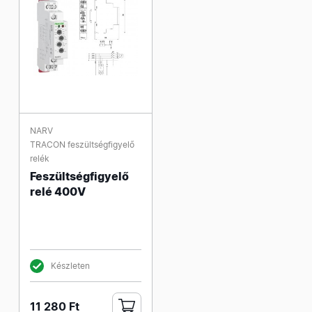
NARV
TRACON feszültségfigyelő
relék
Feszültségfigyelő
relé 400V
Készleten
11 280 Ft