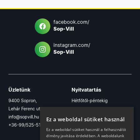
facebook.com/
Sop-Vill
instagram.com/
Sop-Vill
Üzletünk
Nyitvatartás
9400 Sopron,
Hétfőtől-péntekig
Lehár Ferenc utca 17/B
7:30-16:30
info@sopvill.hu
Szombaton
Ez a weboldal sütiket használ
+36-99/525-515
7:30-12:30
Ez a weboldal sütiket használ a felhasználói
élmény javítása érdekében. A weboldalunk