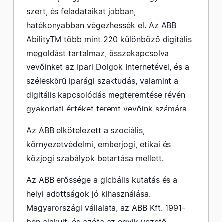
szert, és feladataikat jobban,
hatékonyabban végezhessék el. Az ABB
AbilityTM több mint 220 különböző digitális
megoldást tartalmaz, összekapcsolva
vevőinket az Ipari Dolgok Internetével, és a
széleskörű iparági szaktudás, valamint a
digitális kapcsolódás megteremtése révén
gyakorlati értéket teremt vevőink számára.
Az ABB elkötelezett a szociális,
környezetvédelmi, emberjogi, etikai és
közjogi szabályok betartása mellett.
Az ABB erőssége a globális kutatás és a
helyi adottságok jó kihasználása.
Magyarországi vállalata, az ABB Kft. 1991-
ben alakult, és azóta az egyik vezető