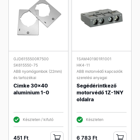
GJD6155500R7500
1SAM401901R1001
SK615550-75
HK4-11
ABB nyomógombok (22mm)
ABB motorvédő kapcsolók
és tartozékai
szerelési anyagai
Cimke 30x40
Segédérintkező
aluminium 1-0
motorvédő 1Z-1NY
oldalra
Készleten / kifutó
Készleten
451 Ft
6 783 Ft