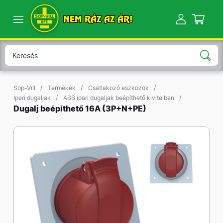
NEM RÁZ AZ ÁR!
Sop-Vill
Termékek
Csatlakozó eszközök
Ipari dugaljak
ABB ipari dugaljak beépíthető kivitelben
Dugalj beépíthető 16A (3P+N+PE)