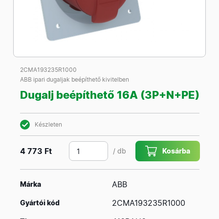
2CMA193235R1000
ABB ipari dugaljak beépíthető kivitelben
Dugalj beépíthető 16A (3P+N+PE)
Készleten
4 773 Ft
/ db
Kosárba
ABB
Márka
2CMA193235R1000
Gyártói kód