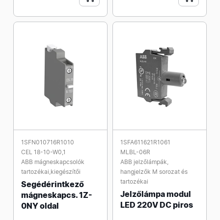
1SFN010716R1010
1SFA611621R1061
CEL 18-10-W0,1
MLBL-06R
ABB mágneskapcsolók
ABB jelzőlámpák,
tartozékai,kiegészítői
hangjelzők M sorozat és
tartozékai
Segédérintkező
Jelzőlámpa modul
mágneskapcs. 1Z-
LED 220V DC piros
0NY oldal