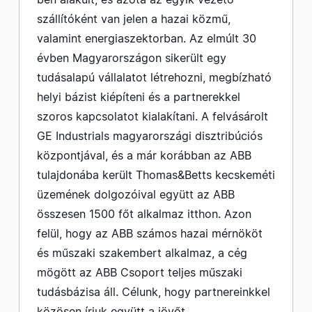
szállítóként van jelen a hazai közmű,
valamint energiaszektorban. Az elmúlt 30
évben Magyarországon sikerült egy
tudásalapú vállalatot létrehozni, megbízható
helyi bázist kiépíteni és a partnerekkel
szoros kapcsolatot kialakítani. A felvásárolt
GE Industrials magyarországi disztribúciós
központjával, és a már korábban az ABB
tulajdonába került Thomas&Betts kecskeméti
üzemének dolgozóival együtt az ABB
összesen 1500 főt alkalmaz itthon. Azon
felül, hogy az ABB számos hazai mérnököt
és műszaki szakembert alkalmaz, a cég
mögött az ABB Csoport teljes műszaki
tudásbázisa áll. Célunk, hogy partnereinkkel
közösen írjuk együtt a jövőt.