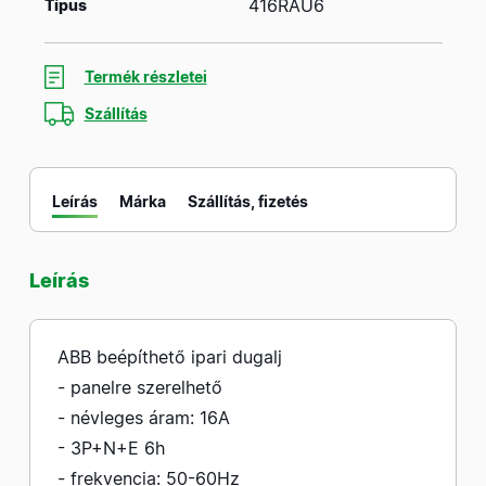
416RAU6
Típus
Termék részletei
Szállítás
Leírás
Márka
Szállítás, fizetés
Leírás
ABB beépíthető ipari dugalj
- panelre szerelhető
- névleges áram: 16A
- 3P+N+E 6h
- frekvencia: 50-60Hz