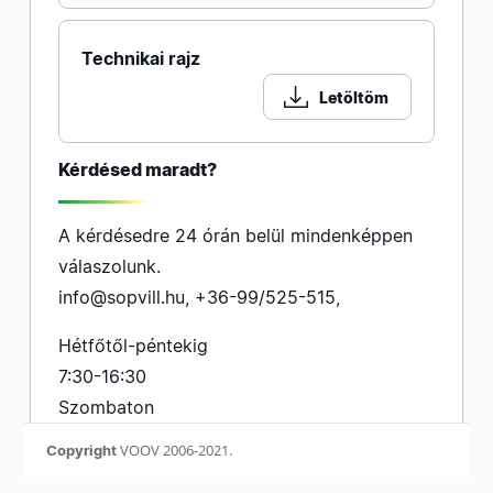
Technikai rajz
Letöltöm
Kérdésed maradt?
A kérdésedre 24 órán belül mindenképpen
válaszolunk.
info@sopvill.hu
,
+36-99/525-515
,
Hétfőtől-péntekig
7:30-16:30
Szombaton
7:30-12:30
VOOV 2006-2021.
VOOV 2006-2021.
Copyright
Copyright