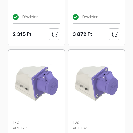
Készleten
Készleten
2 315 Ft
3 872 Ft
172
162
PCE 172
PCE 162