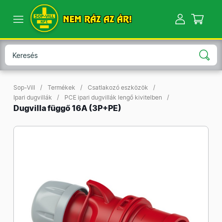
NEM RÁZ AZ ÁR!
Sop-Vill
Termékek
Csatlakozó eszközök
Ipari dugvillák
PCE ipari dugvillák lengő kivitelben
Dugvilla függő 16A (3P+PE)