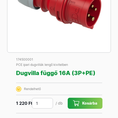
174500001
PCE ipari dugvillák lengő kivitelben
Dugvilla függő 16A (3P+PE)
Rendelhető
1 220 Ft
/ db
Kosárba