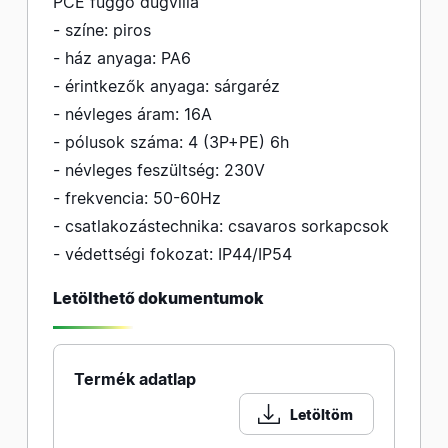
PCE függő dugvilla
- színe: piros
- ház anyaga: PA6
- érintkezők anyaga: sárgaréz
- névleges áram: 16A
- pólusok száma: 4 (3P+PE) 6h
- névleges feszültség: 230V
- frekvencia: 50-60Hz
- csatlakozástechnika: csavaros sorkapcsok
- védettségi fokozat: IP44/IP54
Letölthető dokumentumok
Termék adatlap
Letöltöm