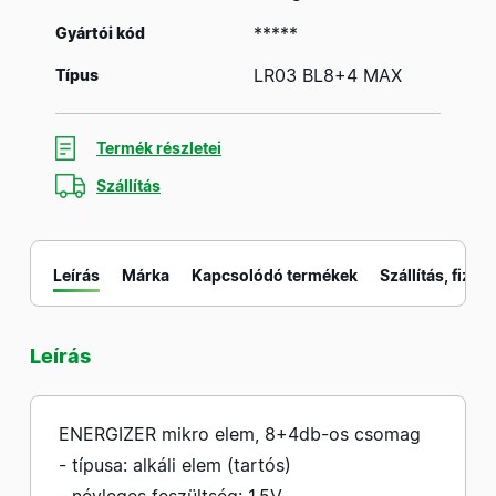
*****
Gyártói kód
LR03 BL8+4 MAX
Típus
Termék részletei
Szállítás
Leírás
Márka
Kapcsolódó termékek
Szállítás, fizeté
Leírás
M
ENERGIZER mikro elem, 8+4db-os csomag
- típusa: alkáli elem (tartós)