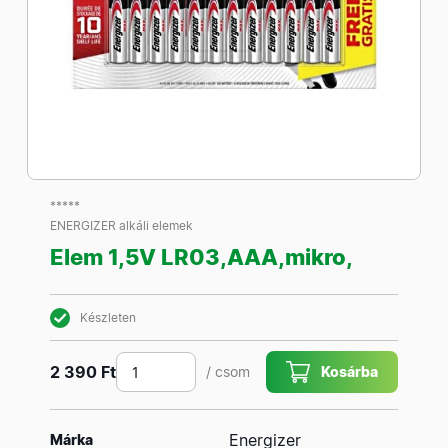
*****
ENERGIZER alkáli elemek
Elem 1,5V LR03,AAA,mikro,
Készleten
2 390 Ft
/ csom
Kosárba
Energizer
Márka