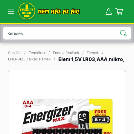
NEM RÁZ AZ ÁR!
Sop-Vill
Termékek
Energiaforrások
Elemek
Elem 1,5V LR03,AAA,mikro,
ENERGIZER alkáli elemek