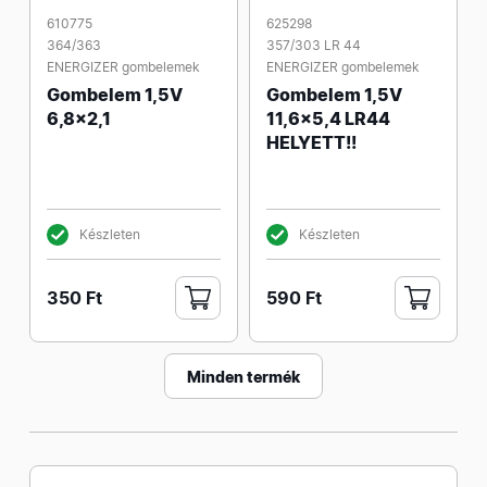
610775
625298
364/363
357/303 LR 44
ENERGIZER gombelemek
ENERGIZER gombelemek
Gombelem 1,5V
Gombelem 1,5V
6,8x2,1
11,6x5,4 LR44
HELYETT!!
Készleten
Készleten
350 Ft
590 Ft
Minden termék