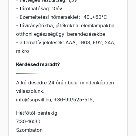
- névleges feszültség: 1,5V
- tárolhatóság: 10év
- üzemeltetési hőmérséklet: -40..+60°C
- távirányítókba, játékokba, elemlámpákba,
otthoni egészségügyi berendezésekbe
- alternatív jelölések: AAA, LR03, E92, 24A,
mikro
Kérdésed maradt?
A kérdésedre 24 órán belül mindenképpen
válaszolunk.
info@sopvill.hu
,
+36-99/525-515
,
Hétfőtől-péntekig
7:30-16:30
Szombaton