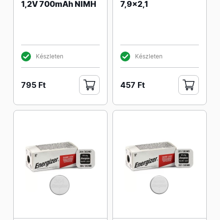
1,2V 700mAh NIMH
7,9x2,1
Készleten
Készleten
795 Ft
457 Ft