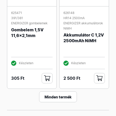
625471
626148
391/381
HR14 2500mA
ENERGIZER gombelemek
ENERGIZER akkumulátorok
NiMH
Gombelem 1,5V
Akkumulátor C 1,2V
11,6x2,1mm
2500mAh NiMH
Készleten
Készleten
305 Ft
2 500 Ft
Minden termék