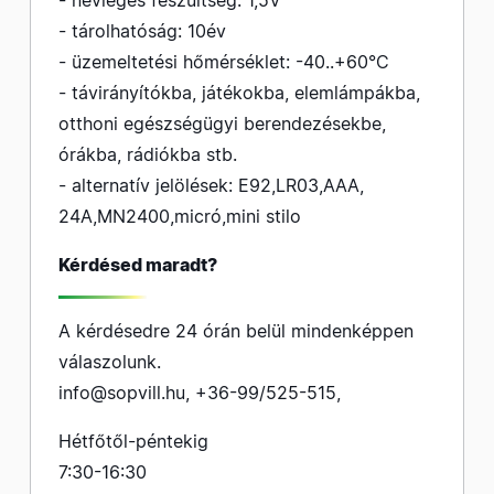
- névleges feszültség: 1,5V
- tárolhatóság: 10év
- üzemeltetési hőmérséklet: -40..+60°C
- távirányítókba, játékokba, elemlámpákba,
otthoni egészségügyi berendezésekbe,
órákba, rádiókba stb.
- alternatív jelölések: E92,LR03,AAA,
24A,MN2400,micró,mini stilo
Kérdésed maradt?
A kérdésedre 24 órán belül mindenképpen
válaszolunk.
info@sopvill.hu
,
+36-99/525-515
,
Hétfőtől-péntekig
7:30-16:30