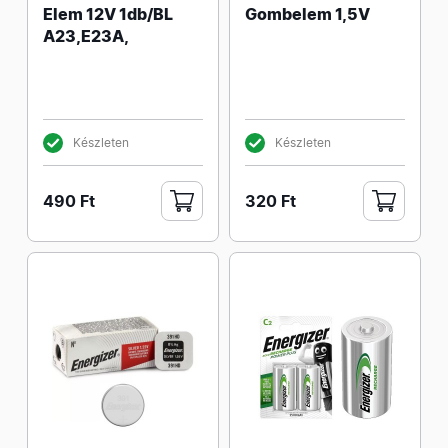
Elem 12V 1db/BL
Gombelem 1,5V
A23,E23A,
Készleten
Készleten
490 Ft
320 Ft