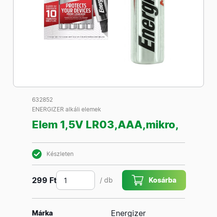
632852
ENERGIZER alkáli elemek
Elem 1,5V LR03,AAA,mikro,
Készleten
299 Ft
/ db
Kosárba
Energizer
Márka