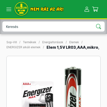
NEM RÁZ AZ ÁR!
Sop-Vill
Termékek
Energiaforrások
Elemek
Elem 1,5V LR03,AAA,mikro,
ENERGIZER alkáli elemek