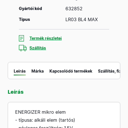
632852
Gyártói kód
LR03 BL4 MAX
Típus
Termék részletei
Szállítás
Leírás
Márka
Kapcsolódó termékek
Szállítás, fizeté
Leírás
M
ENERGIZER mikro elem
- típusa: alkáli elem (tartós)