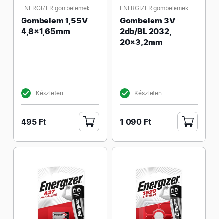
ENERGIZER gombelemek
ENERGIZER gombelemek
Gombelem 1,55V
Gombelem 3V
4,8x1,65mm
2db/BL 2032,
20x3,2mm
Készleten
Készleten
495 Ft
1 090 Ft