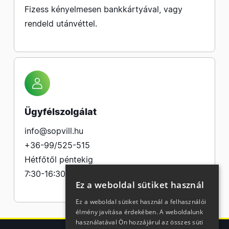
Fizess kényelmesen bankkártyával, vagy
rendeld utánvéttel.
Ügyfélszolgálat
info@sopvill.hu
+36-99/525-515
Hétfőtől péntekig
7:30-16:30
Ez a weboldal sütiket használ
Ez a weboldal sütiket használ a felhasználói
élmény javítása érdekében. A weboldalunk
használatával Ön hozzájárul az összes süti