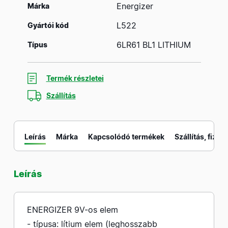
Energizer
Márka
L522
Gyártói kód
6LR61 BL1 LITHIUM
Típus
Termék részletei
Szállítás
Leírás
Márka
Kapcsolódó termékek
Szállítás, fizeté
Leírás
M
ENERGIZER 9V-os elem
- típusa: lítium elem (leghosszabb