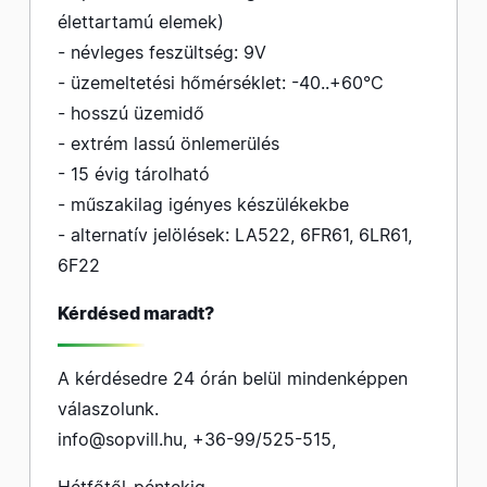
élettartamú elemek)
- névleges feszültség: 9V
- üzemeltetési hőmérséklet: -40..+60°C
- hosszú üzemidő
- extrém lassú önlemerülés
- 15 évig tárolható
- műszakilag igényes készülékekbe
- alternatív jelölések: LA522, 6FR61, 6LR61,
6F22
Kérdésed maradt?
A kérdésedre 24 órán belül mindenképpen
válaszolunk.
info@sopvill.hu
,
+36-99/525-515
,