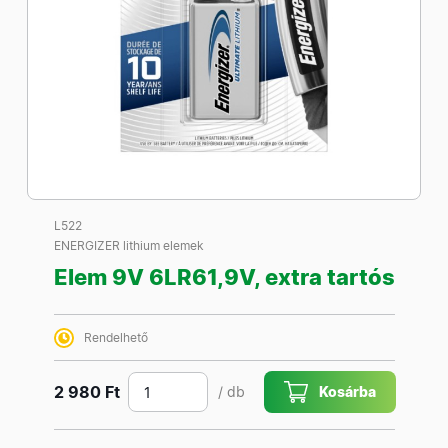
L522
ENERGIZER lithium elemek
Elem 9V 6LR61,9V, extra tartós
Rendelhető
2 980 Ft
/ db
Kosárba