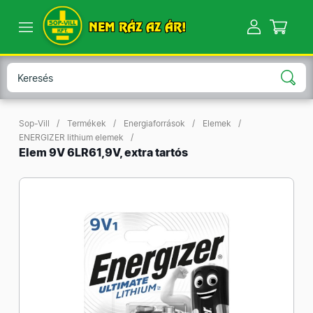
NEM RÁZ AZ ÁR!
Sop-Vill
Termékek
Energiaforrások
Elemek
ENERGIZER lithium elemek
Elem 9V 6LR61,9V, extra tartós