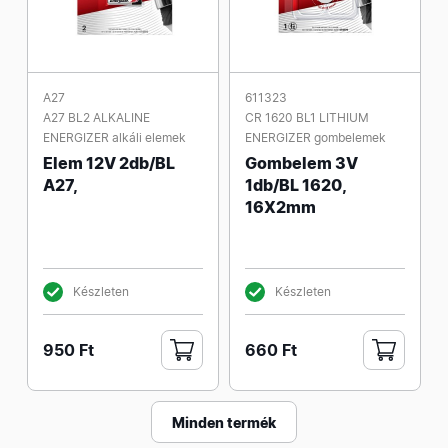
A27
611323
A27 BL2 ALKALINE
CR 1620 BL1 LITHIUM
ENERGIZER alkáli elemek
ENERGIZER gombelemek
Elem 12V 2db/BL
Gombelem 3V
A27,
1db/BL 1620,
16X2mm
Készleten
Készleten
950 Ft
660 Ft
Minden termék