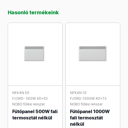
Hasonló termékeink
NFK4N 05
NFK4N 10
FJORD- 500W 40x53
FJORD-1000W 40x73
NOBO fűtési renszer
NOBO fűtési renszer
Fűtőpanel 500W fali
Fűtőpanel 1000W
termosztát nélkül
fali termosztát
nélkül