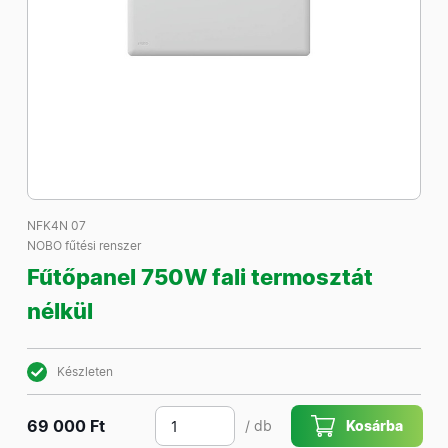
NFK4N 07
NOBO fűtési renszer
Fűtőpanel 750W fali termosztát
nélkül
Készleten
69 000 Ft
/ db
Kosárba