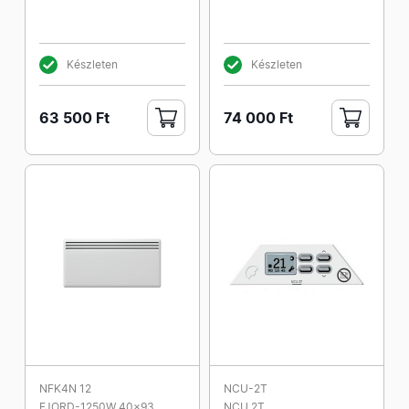
Készleten
Készleten
63 500 Ft
74 000 Ft
NFK4N 12
NCU-2T
FJORD-1250W 40x93
NCU 2T