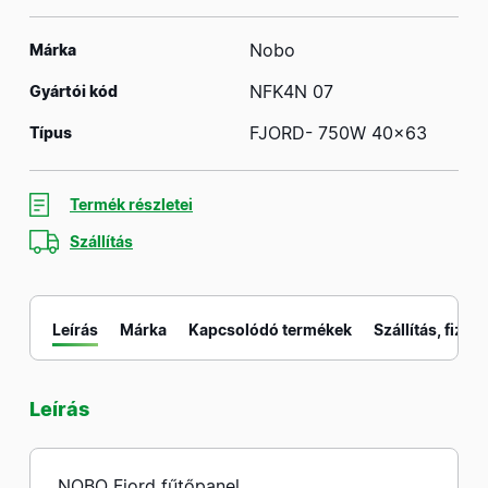
Nobo
Márka
NFK4N 07
Gyártói kód
FJORD- 750W 40x63
Típus
Termék részletei
Szállítás
Leírás
Márka
Kapcsolódó termékek
Szállítás, fizeté
Leírás
M
NOBO Fjord fűtőpanel