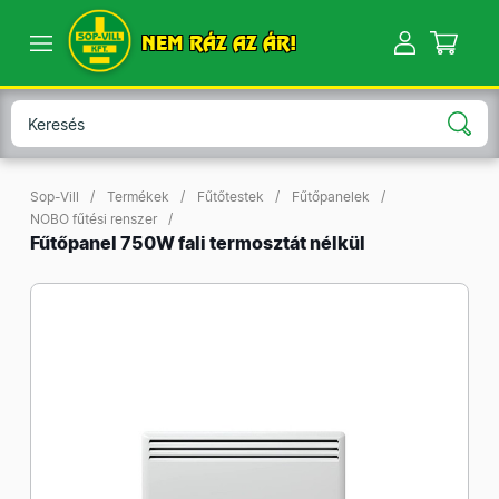
NEM RÁZ AZ ÁR!
Sop-Vill
Termékek
Fűtőtestek
Fűtőpanelek
NOBO fűtési renszer
Fűtőpanel 750W fali termosztát nélkül