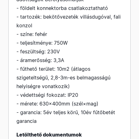
- földelt konnektorba csatlakoztatható
- tartozék: bekötővezeték villásdugóval, fali
konzol
- színe: fehér
- teljesítménye: 750W
- feszültség: 230V
- áramerősség: 3,3A
- fűthető terület: 10m2 (átlagos
szigeteltségű, 2,8-3m-es belmagasságú
helyiségre vonatkozik)
- védettségi fokozat: IP20
- mérete: 630×400mm (szél×mag)
- garancia: 5év teljes körű, 10év fűtőbetét
garancia
Letölthető dokumentumok