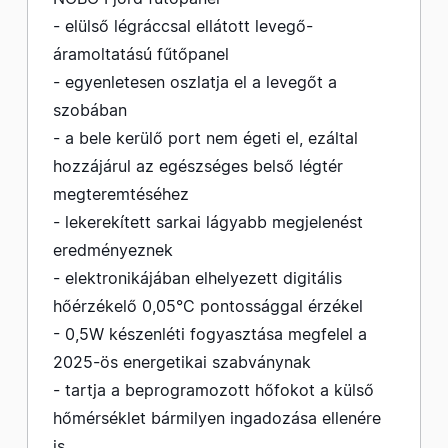
- elülső légráccsal ellátott levegő-
áramoltatású fűtőpanel
- egyenletesen oszlatja el a levegőt a
szobában
- a bele kerülő port nem égeti el, ezáltal
hozzájárul az egészséges belső légtér
megteremtéséhez
- lekerekített sarkai lágyabb megjelenést
eredményeznek
- elektronikájában elhelyezett digitális
hőérzékelő 0,05°C pontossággal érzékel
- 0,5W készenléti fogyasztása megfelel a
2025-ös energetikai szabványnak
- tartja a beprogramozott hőfokot a külső
hőmérséklet bármilyen ingadozása ellenére
is