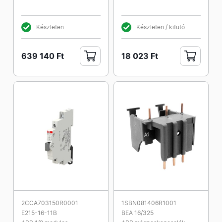
Készleten
Készleten / kifutó
639 140 Ft
18 023 Ft
2CCA703150R0001
1SBN081406R1001
E215-16-11B
BEA 16/325