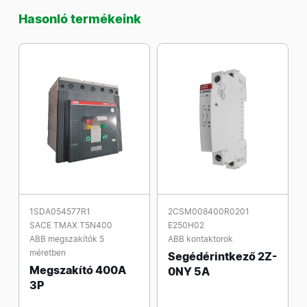
Hasonló termékeink
1SDA054577R1
2CSM008400R0201
SACE TMAX T5N400
E250H02
ABB megszakítók 5
ABB kontaktorok
méretben
Segédérintkező 2Z-
Megszakító 400A
0NY 5A
3P