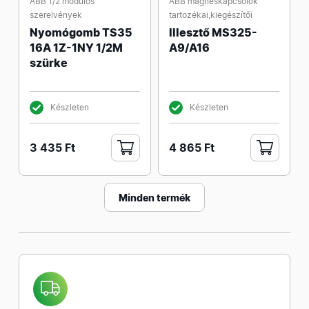
ABB 1/2 modulos
ABB mágneskapcsolók
szerelvények
tartozékai,kiegészítői
Nyomógomb TS35
Illesztő MS325-
16A 1Z-1NY 1/2M
A9/A16
szürke
Készleten
Készleten
3 435 Ft
4 865 Ft
Minden termék