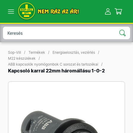
NEM RÁZ AZ ÁR!
Sop-Vill
Termékek
Energiaelosztás, vezérlés
M22 készülékek
ABB kapcsolók nyomógombok C sorozat és tartozékai
Kapcsoló karral 22mm háromállásu 1-0-2