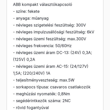
ABB kompakt választókapcsoló
- színe: fekete
- anyaga: műanyag
- névleges szigetelési feszültség: 300V
- névleges impulzusállósági feszültség: 6kV
- névleges üzemi feszültség: max.300V
- névleges frekvencia: 50/60Hz
- névleges üzemi áram DC-13: (24V) 0,3A;
(125V) 0,2A
- névleges üzemi áram AC-15: (24/127V)
1,5A; (220/240V) 1A
- teljesítményveszteség: max.5W
- sorkapocs típusa: csavaros csatlakozók
- meghúzási nyomaték: 0,8Nm
- segédérintkezők száma: 2NC
- rövid fogantyúval