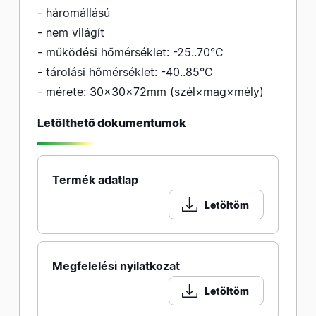
- háromállású
- nem világít
- működési hőmérséklet: -25..70°C
- tárolási hőmérséklet: -40..85°C
- mérete: 30×30×72mm (szél×mag×mély)
Letölthető dokumentumok
Termék adatlap
Letöltöm
Megfelelési nyilatkozat
Letöltöm