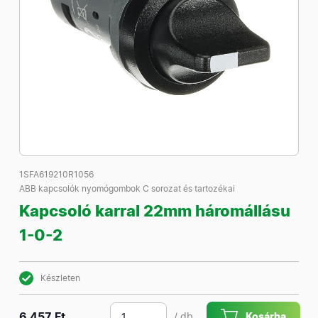
1SFA619210R1056
ABB kapcsolók nyomógombok C sorozat és tartozékai
Kapcsoló karral 22mm háromállásu
1-0-2
Készleten
6 457 Ft
/ db
Kosárba