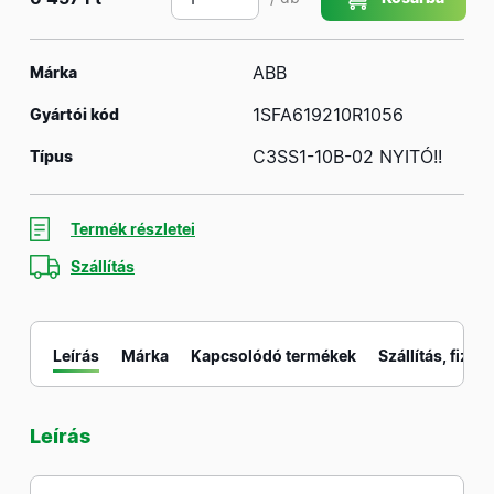
ABB
Márka
1SFA619210R1056
Gyártói kód
C3SS1-10B-02 NYITÓ!!
Típus
Termék részletei
Szállítás
Leírás
Márka
Kapcsolódó termékek
Szállítás, fizeté
Leírás
M