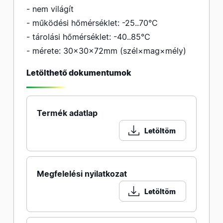
- nem világít
- működési hőmérséklet: -25..70°C
- tárolási hőmérséklet: -40..85°C
- mérete: 30×30×72mm (szél×mag×mély)
Letölthető dokumentumok
Termék adatlap
Letöltöm
Megfelelési nyilatkozat
Letöltöm