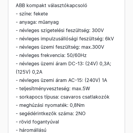
ABB kompakt választókapcsoló
- színe: fekete
- anyaga: műanyag
- névleges szigetelési feszültség: 300V
- névleges impulzusállósági feszültség: 6kV
- névleges üzemi feszültség: max.300V
- névleges frekvencia: 50/60Hz
- névleges üzemi áram DC-13: (24V) 0,3A;
(125V) 0,2A
- névleges üzemi áram AC-15: (240V) 1A
- teljesítményveszteség: max.5W
- sorkapocs típusa: csavaros csatlakozók
- meghúzási nyomaték: 0,8Nm
- segédérintkezők száma: 2NO
- rövid fogantyúval
- háromállású