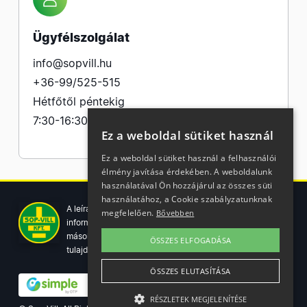
Ügyfélszolgálat
info@sopvill.hu
+36-99/525-515
Hétfőtől péntekig
7:30-16:30
Ez a weboldal sütiket használ
Ez a weboldal sütiket használ a felhasználói
élmény javítása érdekében. A weboldalunk
használatával Ön hozzájárul az összes süti
használatához, a Cookie szabályzatunknak
A leírások, fotók, logók, és minden egyéb azon szereplő
megfelelően.
Bővebben
információ cégünk szellemi tulajdonát képezik. Azok
másolása, üzleti célú felhasználása kizárólag a jog
ÖSSZES ELFOGADÁSA
tulajdonosának beleegyezésével történhet.
ÖSSZES ELUTASÍTÁSA
RÉSZLETEK MEGJELENÍTÉSE