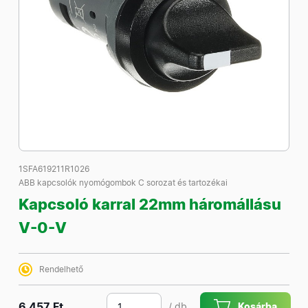
1SFA619211R1026
ABB kapcsolók nyomógombok C sorozat és tartozékai
Kapcsoló karral 22mm háromállásu
V-0-V
Rendelhető
6 457 Ft
/ db
Kosárba