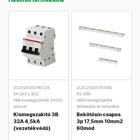
2CDS243001R0325
2CDL230001R1060
SH 203 L-B32
PS 3/60
ABB kismegszakítók SH200
ABB kismegszakítók
sorozat
áthidalásai és tartozékai
Kismegszakító 3B
Bekötősín csapos
32A 4,5kA
3p 17,5mm 10mm2
(vezetékvédő)
60mod