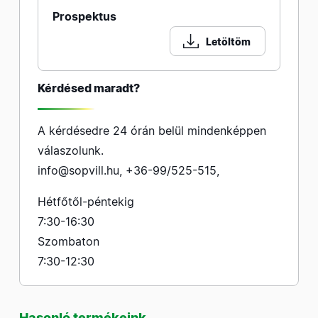
Prospektus
Letöltöm
Kérdésed maradt?
A kérdésedre 24 órán belül mindenképpen
válaszolunk.
info@sopvill.hu
,
+36-99/525-515
,
Hétfőtől-péntekig
7:30-16:30
Szombaton
7:30-12:30
Hasonló termékeink