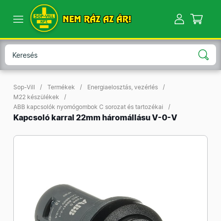
NEM RÁZ AZ ÁR!
Sop-Vill
Termékek
Energiaelosztás, vezérlés
M22 készülékek
ABB kapcsolók nyomógombok C sorozat és tartozékai
Kapcsoló karral 22mm háromállásu V-0-V