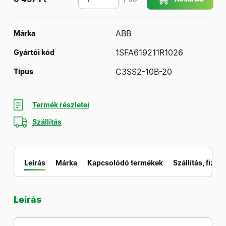
ABB
Márka
1SFA619211R1026
Gyártói kód
C3SS2-10B-20
Típus
Termék részletei
Szállítás
Leírás
Márka
Kapcsolódó termékek
Szállítás, fizeté
Leírás
M