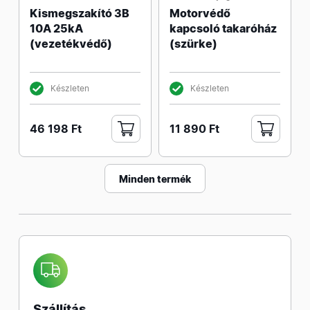
Kismegszakító 3B
Motorvédő
10A 25kA
kapcsoló takaróház
(vezetékvédő)
(szürke)
Készleten
Készleten
46 198 Ft
11 890 Ft
Minden termék
Szállítás