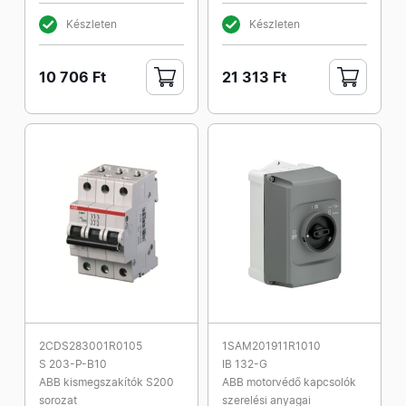
Készleten
Készleten
10 706 Ft
21 313 Ft
2CDS283001R0105
1SAM201911R1010
S 203-P-B10
IB 132-G
ABB kismegszakítók S200
ABB motorvédő kapcsolók
sorozat
szerelési anyagai