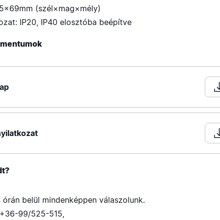
×85×69mm (szél×mag×mély)
ozat: IP20, IP40 elosztóba beépítve
kumentumok
lap
yilatkozat
dt?
 órán belül mindenképpen válaszolunk.
+36-99/525-515
,