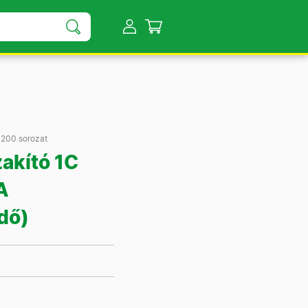
200 sorozat
akító 1C
A
dő)