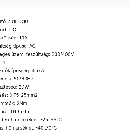
ító 201L-C10
görbe: C
erősség: 10A
ltség típusa: AC
leges üzemi feszültség: 230/400V
: 1
akítóképesség: 4,5kA
vencia: 50/60Hz
szteség: 2,1W
ozás: 0,75-25mm2
omaték: 2Nm
ínre: TH35-15
dési hőmérséklet: -25..55°C
ási hőmérséklet: -40..70°C