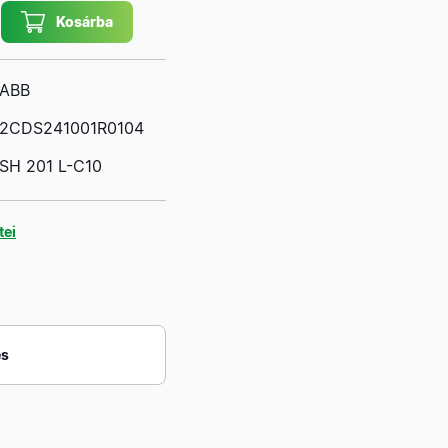
Kosárba
ABB
2CDS241001R0104
SH 201 L-C10
tei
és
Márka