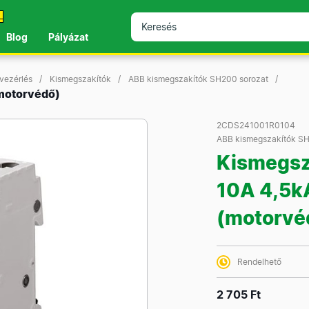
!
Blog
Pályázat
 vezérlés
Kismegszakítók
ABB kismegszakítók SH200 sorozat
motorvédő)
2CDS241001R0104
ABB kismegszakítók SH
Kismegsz
10A 4,5k
(motorvé
Rendelhető
2 705 Ft