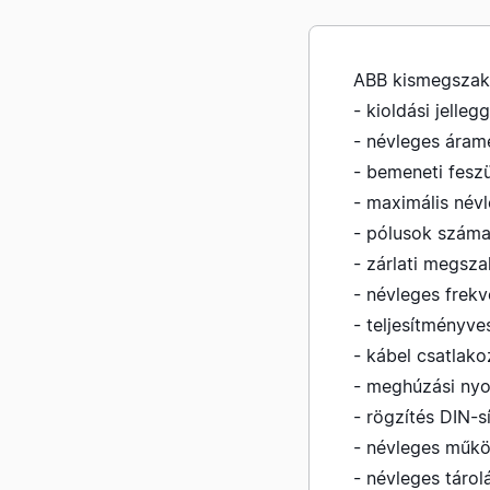
ABB kismegszak
- kioldási jelleg
- névleges áram
- bemeneti feszü
- maximális név
- pólusok száma
- zárlati megsz
- névleges frek
- teljesítményve
- kábel csatlak
- meghúzási ny
- rögzítés DIN-s
- névleges műkö
- névleges tárol