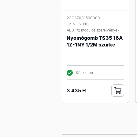
2CCA703150R0001
E215-16-11B
ABB 1/2 modulos szerelvények
Nyomógomb TS35 16A
1Z-1NY 1/2M szürke
Készleten
3 435 Ft