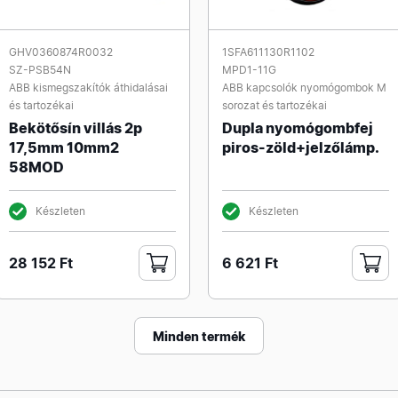
GHV0360874R0032
1SFA611130R1102
SZ-PSB54N
MPD1-11G
ABB kismegszakítók áthidalásai
ABB kapcsolók nyomógombok M
és tartozékai
sorozat és tartozékai
Bekötősín villás 2p
Dupla nyomógombfej
17,5mm 10mm2
piros-zöld+jelzőlámp.
58MOD
Készleten
Készleten
28 152 Ft
6 621 Ft
Minden termék