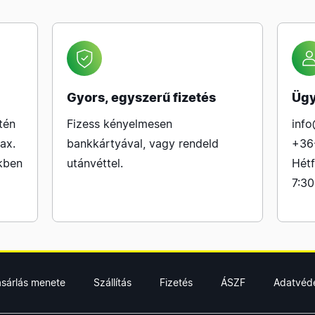
Gyors, egyszerű fizetés
Ügy
tén
Fizess kényelmesen
info
ax.
bankkártyával, vagy rendeld
+36
kben
utánvéttel.
Hétf
7:30
ásárlás menete
Szállítás
Fizetés
ÁSZF
Adatvéd