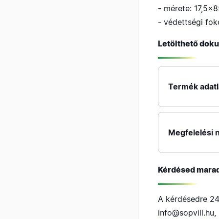
- mérete: 17,5
- védettségi fok
Letölthető do
Termék adat
Megfelelési n
Kérdésed mara
A kérdésedre 24
info@sopvill.hu
,