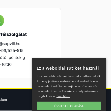
félszolgálat
@sopvill.hu
-99/525-515
őtől péntekig
-16:30
Ez a weboldal sütiket használ
Ez a weboldal sütiket használ a felhasználói
élmény javítása érdekében. A weboldalunk
használatával Ön hozzájárul az összes süti
használatához, a Cookie szabályzatunknak
megfelelően.
Bővebben
elem
ÖSSZES ELFOGADÁSA