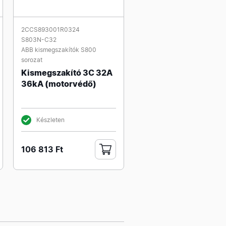
2CCS893001R0324
S803N-C32
ABB kismegszakítók S800
sorozat
Kismegszakító 3C 32A
36kA (motorvédő)
Készleten
106 813 Ft