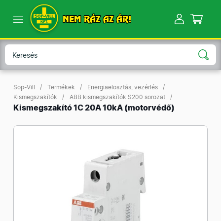
NEM RÁZ AZ ÁR!
Sop-Vill
Termékek
Energiaelosztás, vezérlés
Kismegszakítók
ABB kismegszakítók S200 sorozat
Kismegszakító 1C 20A 10kA (motorvédő)