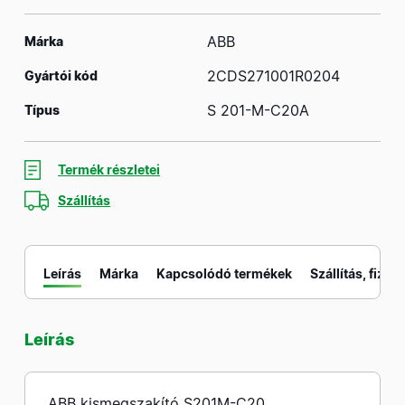
ABB
Márka
2CDS271001R0204
Gyártói kód
S 201-M-C20A
Típus
Termék részletei
Szállítás
Leírás
Márka
Kapcsolódó termékek
Szállítás, fizeté
Leírás
M
ABB kismegszakító S201M-C20