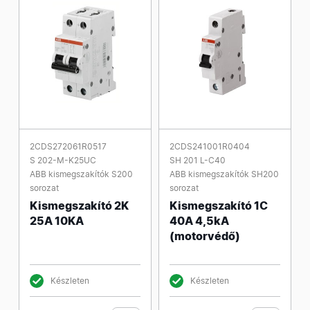
2CDS272061R0517
2CDS241001R0404
S 202-M-K25UC
SH 201 L-C40
ABB kismegszakítók S200
ABB kismegszakítók SH200
sorozat
sorozat
Kismegszakító 2K
Kismegszakító 1C
25A 10KA
40A 4,5kA
(motorvédő)
Készleten
Készleten