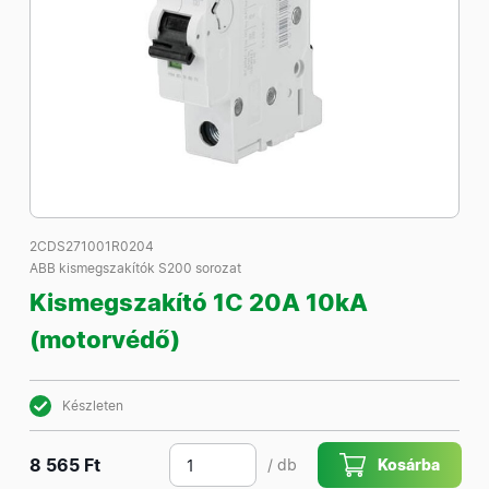
2CDS271001R0204
ABB kismegszakítók S200 sorozat
Kismegszakító 1C 20A 10kA
(motorvédő)
Készleten
8 565 Ft
/ db
Kosárba