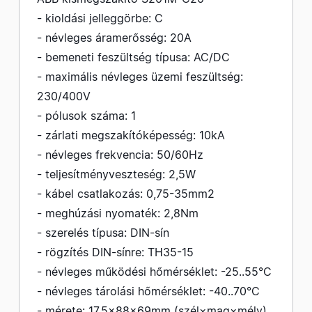
- kioldási jelleggörbe: C
- névleges áramerősség: 20A
- bemeneti feszültség típusa: AC/DC
- maximális névleges üzemi feszültség:
230/400V
- pólusok száma: 1
- zárlati megszakítóképesség: 10kA
- névleges frekvencia: 50/60Hz
- teljesítményveszteség: 2,5W
- kábel csatlakozás: 0,75-35mm2
- meghúzási nyomaték: 2,8Nm
- szerelés típusa: DIN-sín
- rögzítés DIN-sínre: TH35-15
- névleges működési hőmérséklet: -25..55°C
- névleges tárolási hőmérséklet: -40..70°C
- mérete: 17,5×88×69mm (szél×mag×mély)