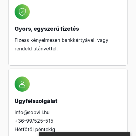
Gyors, egyszerű fizetés
Fizess kényelmesen bankkártyával, vagy
rendeld utánvéttel.
Ügyfélszolgálat
info@sopvill.hu
+36-99/525-515
Hétfőtől péntekig