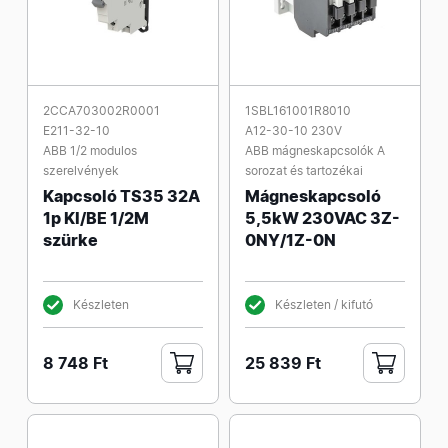
2CCA703002R0001
1SBL161001R8010
E211-32-10
A12-30-10 230V
ABB 1/2 modulos
ABB mágneskapcsolók A
szerelvények
sorozat és tartozékai
Kapcsoló TS35 32A
Mágneskapcsoló
1p KI/BE 1/2M
5,5kW 230VAC 3Z-
szürke
0NY/1Z-0N
Készleten
Készleten / kifutó
8 748 Ft
25 839 Ft